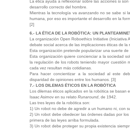
La ética ayuda a reflexionar sobre las acciones si son
desarrollo correcto del hombre.
Mientras la tecnología va avanzando no se sabe si la
humana, por eso es importante el desarrollo en la for
[2]
6.- LA ÉTICA DE LA ROBÓTICA: UN PLANTEAMIN
La organización Open Roboethics Initiative (Iniciativa 
debate social acerca de las implicaciones éticas de la 
Esta organización pretende popularizar una suerte de r
Esta organización quiere concienciar a la sociedad so
la regulación de los robots teniendo mayor cuestión 
cada vez resultan más cotidianas.
Para hacer concientizar a la sociedad al este d
disparidad de opiniones entre los humanos. [3]
7.- LOS DILEMAS ÉTICOS EN LA ROBÓTICA
Los dilemas éticos aplicados en la robótica se basan en
Isaac Asimov en su relato
Runaround
, de 1942.
Las tres leyes de la robótica son:
1) Un robot no debe de agredir a un humano ni, con s
2) Un robot debe obedecer las órdenes dadas por los 
primera de las leyes arriba formulada.
3) Un robot debe proteger su propia existencia siempr