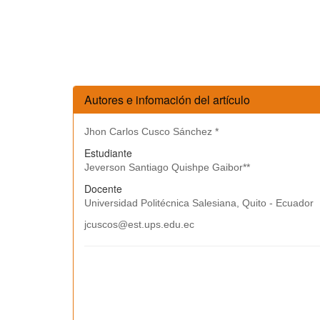
Autores e infomación del artículo
Jhon Carlos Cusco Sánchez *
Estudiante
Jeverson Santiago Quishpe Gaibor**
Docente
Universidad Politécnica Salesiana, Quito - Ecuador
jcuscos@est.ups.edu.ec