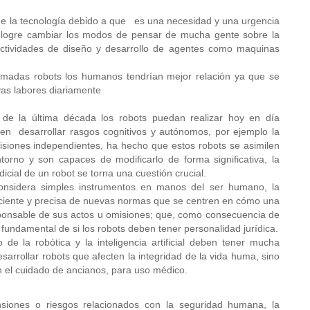
de la tecnología debido a que es una necesidad y una urgencia
e logre cambiar los modos de pensar de mucha gente sobre la
 actividades de diseño y desarrollo de agentes como maquinas
lamadas robots los humanos tendrían mejor relación ya que se
vas labores diariamente
 de la última década los robots puedan realizar hoy en día
n desarrollar rasgos cognitivos y autónomos, por ejemplo la
isiones independientes, ha hecho que estos robots se asimilen
rno y son capaces de modificarlo de forma significativa, la
dicial de un robot se torna una cuestión crucial.
onsidera simples instrumentos en manos del ser humano, la
ficiente y precisa de nuevas normas que se centren en cómo una
ponsable de sus actos u omisiones; que, como consecuencia de
 fundamental de si los robots deben tener personalidad jurídica.
de la robótica y la inteligencia artificial deben tener mucha
sarrollar robots que afecten la integridad de la vida huma, sino
n el cuidado de ancianos, para uso médico.
nsiones o riesgos relacionados con la seguridad humana, la