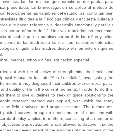
as involucradas, las mismas que permitieron dar pautas para
ica presentada. En la investigación se aplicó el método de
licar teóricamente las variables del estudio, así como también
ntrevistas dirigidas a la Psicóloga clínica y encuesta guiada a
res que hacen referencia al desarrollo emocional y parálisis
ituida por un número de 12. Una vez tabuladas las encuestas
tió descubrir que la parálisis cerebral de las niñas y niños
emociones de las madres de familia. Los resultados obtenidos
icológica dirigido a las madres desde el momento en que se
l.
ebral, madres, niños y niñas, educación especial.
ried out with the objective of strengthening the health and
ecial Education Institute "Ana Luz Solís”, investigating the
 the moment they diagnosed their children with cerebral palsy,
nd quality of life in the current moments. In order to do this,
ed them to give guidelines to seek or guide solutions to the
graphic research method was applied, with which the study
as the field, analytical and propositive ones. The techniques,
and guided survey through a questionnaire of questions with
cerebral palsy, applied to mothers, consisting of a number of
 objectives was evaluated, which allowed to discover that the
nfluences the development of the emotions of the mothers of the