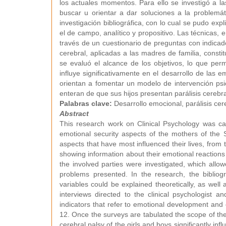
los actuales momentos. Para ello se investigó a l
buscar u orientar a dar soluciones a la problemát
investigación bibliográfica, con lo cual se pudo exp
el de campo, analítico y propositivo. Las técnicas, e
través de un cuestionario de preguntas con indicado
cerebral, aplicadas a las madres de familia, const
se evaluó el alcance de los objetivos, lo que permi
influye significativamente en el desarrollo de las 
orientan a fomentar un modelo de intervención ps
enteran de que sus hijos presentan parálisis cerebra
Palabras clave:
Desarrollo emocional, parálisis cer
Abstract
This research work on Clinical Psychology was car
emotional security aspects of the mothers of the Sp
aspects that have most influenced their lives, from
showing information about their emotional reactions a
the involved parties were investigated, which allow
problems presented. In the research, the biblio
variables could be explained theoretically, as well 
interviews directed to the clinical psychologist 
indicators that refer to emotional development and 
12. Once the surveys are tabulated the scope of the
cerebral palsy of the girls and boys significantly i