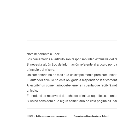
Nota Importante a Leer:
Los comentarios al artículo son responsabilidad exclusiva del r
Si necesita algún tipo de información referente al articulo pónga
principio del mismo.
Un comentario no es mas que un simple medio para comunicar su
El autor del articulo no esta obligado a responder o leer comenta
Al escribir un comentario, debe tener en cuenta que recibirá n
articulo.
Eumed.net se reserva el derecho de eliminar aquellos comenta
Si usted considera que algún comentario de esta página es inad
URL: https://www.eumed.net/rev/caribe/index.html