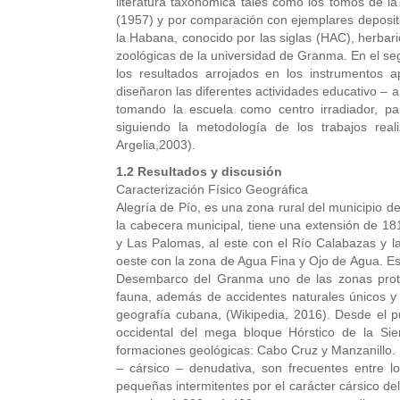
literatura taxonómica tales como los tomos de l
(1957) y por comparación con ejemplares depositad
la Habana, conocido por las siglas (HAC), herbari
zoológicas de la universidad de Granma. En el se
los resultados arrojados en los instrumentos a
diseñaron las diferentes actividades educativo – 
tomando la escuela como centro irradiador, par
siguiendo la metodología de los trabajos real
Argelia,2003).
1.2 Resultados y discusión
Caracterización Físico Geográfica
Alegría de Pío, es una zona rural del municipio 
la cabecera municipal, tiene una extensión de 181
y Las Palomas, al este con el Río Calabazas y la
oeste con la zona de Agua Fina y Ojo de Agua. E
Desembarco del Granma uno de las zonas proteg
fauna, además de accidentes naturales únicos y
geografía cubana, (Wikipedia, 2016). Desde el p
occidental del mega bloque Hórstico de la Sie
formaciones geológicas: Cabo Cruz y Manzanillo. 
– cársico – denudativa, son frecuentes entre 
pequeñas intermitentes por el carácter cársico de