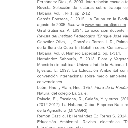
Fernández Díaz, A. 2003. Interrelación escuela-f
Revista Selección de lecturas sobre trabajo co
Habana. Vol. I, Nº 1, pp. 2-12
Garcés Fonseca, J. 2015. La Fauna en la Biodi
agosto de 2005.
Sitio
web
www.monografias.com
Giral Gutiérrez, A. 1994. La excursión docente r
Revista del Instituto Pedagógico “Enrique José Va
González Oliva, L., González-Torres, L.R., Palmar
de la flora de Cuba En Boletín sobre Conservac
Habana. Vol. 8, Número Especial 1, pp. 1-314.
Hernández Sabourín, E. 2013. Flora y Vegetac
Maestría sin publicar. Universidad de la Habana.
Iglesias, L. 1997. La Educación Ambiental com
convención internacional sobre medio ambiente 
convenciones.
León, Hno. y Alaín, Hno. 1957.
Flora de la Repúb
Natural del colegio La Salle.
Palacio, E., Escalona, R., Calaña, Y. y otros.
(2012-2017). La Habana, Cuba: Empresa Nacional 
de la Agricultura (MINAGRI).
Remón Castillo, H; Hernández E.; Torres S. 2014
Educación Ambiental. Revista electrónica 
http://roca.ucp.gr.rimed.cu