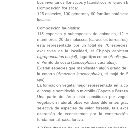
Los inventarios florísticos y faunísticos reflejaron 
Composición florística:
125 especies, 100 géneros y 60 familias botánic
locales.
Composición faunística:
118 especies y subespecies de animales, 12 es
mamíferos, 20 de moluscos (caracoles terrestres)
está representada por un total de 78 especie
exclusivas de la localidad, el Chipojo cenicien
nigropunctatus ocujal)
, lagartijas como (
Anolis gu
el Perrito de costa (
Leiocephalus carinatus
).
Existen especies que manifiestan algún grado de 
la cotorra (
Amazona leucocephala
), el majá de 
sijú
)
La formación vegetal mejor representada en la com
el bosque semideciduo micrófilo (Capote y Beraza
Una parte del área está constituida por veget
vegetación natural, observándose diferentes grado
selectiva de especies de valor forestal, tala ex
alteración de ecosistemas por la construcci
fundamental, caza furtiva.