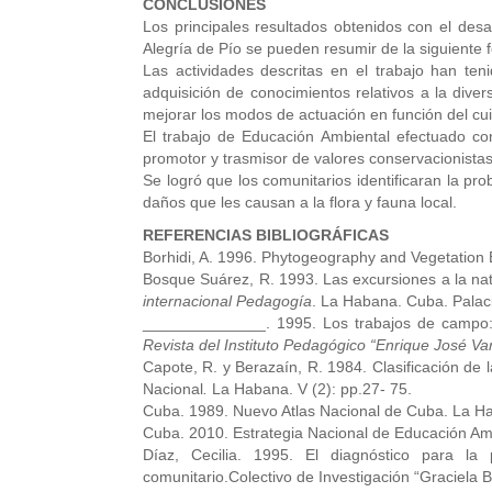
CONCLUSIONES
Los principales resultados obtenidos con el des
Alegría de Pío se pueden resumir de la siguiente 
Las actividades descritas en el trabajo han tenid
adquisición de conocimientos relativos a la dive
mejorar los modos de actuación en función del cuid
El trabajo de Educación Ambiental efectuado c
promotor y trasmisor de valores conservacionista
Se logró que los comunitarios identificaran la pr
daños que les causan a la flora y fauna local.
REFERENCIAS BIBLIOGRÁFICAS
Borhidi, A. 1996. Phytogeography and Vegetation
Bosque Suárez, R. 1993. Las excursiones a la na
internacional Pedagogía
. La Habana. Cuba. Palac
______________. 1995. Los trabajos de campo: 
Revista del Instituto Pedagógico “Enrique José V
Capote, R. y Berazaín, R. 1984. Clasificación de 
Nacional
.
La Habana. V (2): pp.27- 75.
Cuba. 1989. Nuevo Atlas Nacional de Cuba. La H
Cuba. 2010. Estrategia Nacional de Educación Am
Díaz, Cecilia. 1995. El diagnóstico para la p
comunitario.Colectivo de Investigación “Graciela B