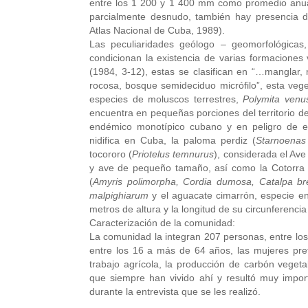
entre los 1 200 y 1 400 mm como promedio anual
parcialmente desnudo, también hay presencia de
Atlas Nacional de Cuba, 1989).
Las peculiaridades geólogo – geomorfológicas,
condicionan la existencia de varias formaciones 
(1984, 3-12), estas se clasifican en “…manglar,
rocosa, bosque semideciduo micrófilo”, esta veg
especies de moluscos terrestres,
Polymita venu
encuentra en pequeñas porciones del territorio del
endémico monotípico cubano y en peligro de ex
nidifica en Cuba, la paloma perdiz (
Starnoenas
tocororo (
Priotelus temnurus
), considerada el Ave
y ave de pequeño tamaño, así como la Cotorra 
(
Amyris polimorpha, Cordia dumosa, Catalpa br
malpighiarum
y el aguacate cimarrón, especie 
metros de altura y la longitud de su circunferenci
Caracterización de la comunidad:
La comunidad la integran 207 personas, entre los
entre los 16 a más de 64 años, las mujeres pr
trabajo agrícola, la producción de carbón vegeta
que siempre han vivido ahí y resultó muy importa
durante la entrevista que se les realizó.