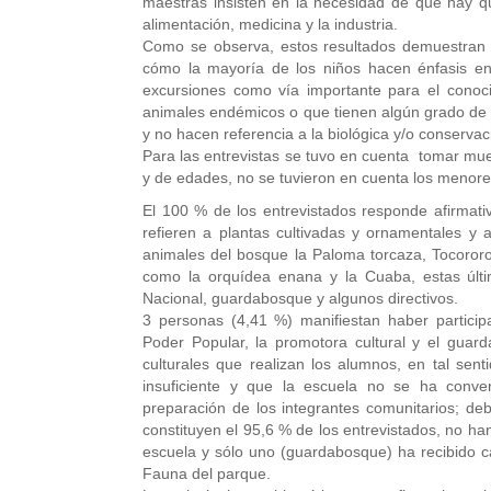
maestras insisten en la necesidad de que hay qu
alimentación, medicina y la industria.
Como se observa, estos resultados demuestran q
cómo la mayoría de los niños hacen énfasis en l
excursiones como vía importante para el conoci
animales endémicos o que tienen algún grado de am
y no hacen referencia a la biológica y/o conservac
Para las entrevistas se tuvo en cuenta tomar mues
y de edades, no se tuvieron en cuenta los menore
El 100 % de los entrevistados responde afirmat
refieren a plantas cultivadas y ornamentales y 
animales del bosque la Paloma torcaza, Tocororo, 
como la orquídea enana y la Cuaba, estas últi
Nacional, guardabosque y algunos directivos.
3 personas (4,41 %) manifiestan haber partici
Poder Popular, la promotora cultural y el guar
culturales que realizan los alumnos, en tal sent
insuficiente y que la escuela no se ha conve
preparación de los integrantes comunitarios; d
constituyen el 95,6 % de los entrevistados, no ha
escuela y sólo uno (guardabosque) ha recibido ca
Fauna del parque.