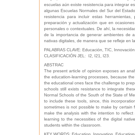
escuelas aún existe resistencia para integrar 
algunas Escuelas Normales del Sur del Estad
resistencia para incluir estas herramientas
preparación y actualización que en ocasiones
personales o contextuales. De ahí, la necesidad 
de la importancia de generar ambientes de a
nativas digitales, de manera que se refleje en l
PALABRAS CLAVE: Educación, TIC, Innovación, 
CLASIFICACIÓN JEL: I2, I21, I23.
ABSTRAC
The present article of opinion exposes an anal
the education-learning processes, because the 
the educational ones face the challenge to prepar
schools still exists resistance to integrate the
Normal Schools of the South of the State of Me
to include these tools, since, this incorpora
sometimes is not possible to make by certain f
make the analysis with the intention to refle
learning to the necessities of the digital nativ
students within the classroom.
KEY WORDS: Education, Innovation, Educationa