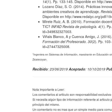
14
(1). Pp. 133-145. Disponible en http://w
Lozano Díaz, S. O. (2014). Prácticas inno
ambientes creativos de aprendizaje.
Revista
Disponible en http://www.redalyc.org/pdf/
Mirete Ruiz, A. B. (2010). Formación docen
TIC?
INFAD Revista de psicología.
4
(1). Pp
id=349832327003.
Viñals Blanco, A y Cuenca Amigo, J. (2016). 
Formación del Profesorado. 30
(2). Pp. 103
id=27447325008.
*Ingeniera en Sistemas de Información, maestrante en Educación o
Zicatecoyan.
Recibido
: 23/06/2019
Aceptado
: 10/10/2019
Pub
Nota Importante a Leer:
Los comentarios al artículo son responsabilidad exclusiva 
Si necesita algún tipo de información referente al articulo 
principio del mismo.
Un comentario no es mas que un simple medio para comunic