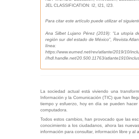
JEL CLASSIFICATION: I2, I21, I23.
Para citar este artículo puede utilizar el siguien
Ana Silbet Lujano Pérez (2019): “La utopía d
región sur del estado de México”, Revista Atla
línea:
https://www.eumed.net/rev/atlante/2019/10/inclu
//hdl.handle.net/20.500.11763/atlante1910inclus
La sociedad actual está viviendo una transfor
Información y la Comunicación (TIC) que han llega
tiempo y esfuerzo, hoy en día se pueden hacer 
computadora.
Todos estos cambios, han provocado que las escue
conocimiento a los ciudadanos, ahora las nuevas
información para consultar, información libre y al 