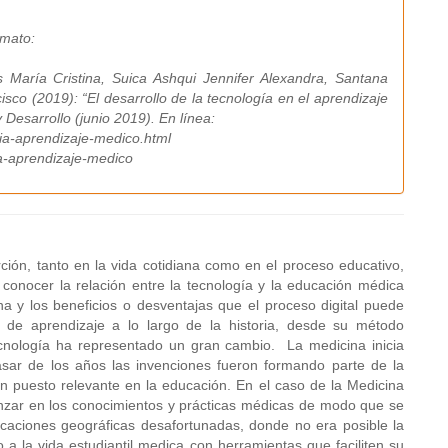
rmato:
s María Cristina, Suica Ashqui Jennifer Alexandra, Santana
o (2019): “El desarrollo de la tecnología en el aprendizaje
Desarrollo (junio 2019). En línea:
ia-aprendizaje-medico.html
ia-aprendizaje-medico
ción, tanto en la vida cotidiana como en el proceso educativo,
conocer la relación entre la tecnología y la educación médica
a y los beneficios o desventajas que el proceso digital puede
 de aprendizaje a lo largo de la historia, desde su método
tecnología ha representado un gran cambio. La medicina inicia
sar de los años las invenciones fueron formando parte de la
n puesto relevante en la educación. En el caso de la Medicina
anzar en los conocimientos y prácticas médicas de modo que se
caciones geográficas desafortunadas, donde no era posible la
a la vida estudiantil medica con herramientas que faciliten su