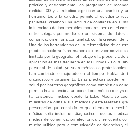
práctica y entrenamiento, los programas de reconoci
realidad 3D y la robótica significan una cambio y 
herramientas a la catedra permite al estudiante rec
pacientes, creando una actitud de confianza en sí m
influenciado de innumerables maneras pero en el camp
entre colegas por medio de un sistema de datos 
comunicación en una comunidad, con la creación de f
Una de las herramientas es La telemedicina de acuerd
puede considerar “una manera de proveer servicios s
limitado por la geografía, el trabajo o la presencia 
aplicación es más frecuente en los últimos 20 o 30 añ
personal de salud, ya sean médicos o profesionales 
han cambiado o mejorado en el tiempo. Hablar de tel
diagnóstico y tratamiento. Estás prácticas pueden e
salud por barreras geográficas como también en aquel
permita la asistencia a un consultorio médico o cuya 
tal asistencia. Incluso desde la Edad Media se cue
muestras de orina a sus médicos y este realizaba graf
prescripción que consistía en que el enfermo escribía
médico solía incluir un diagnóstico, recetas médic
medios de comunicación electrónica y se cuenta con
mucha utilidad para la comunicación de dolencias y e