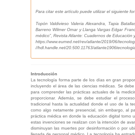
Para citar este artículo puede utilizar el siguiente fo
Topón Valdivieso Valeria Alexandra, Tapia Batalla
Barreno Wilmer Omar y Llanga Vargas Edgar Francisc
médico”, Revista Atlante: Cuadernos de Educación y 
https://www.eumed.net/rev/atlante/2019/06/tecnolog
//hdl.handle.net/20.500.11763/atlante1906tecnolog
Introducción
La tecnología forma parte de los días en gran propor
incluyendo el área de las ciencias médicas. Se debe 
para comprender las prácticas actuales de la medicin
proporcionar. Además, se debe estudiar el proceso
tradicional hasta la actualidad donde el uso de la 
como algo netamente presencial, sin embargo, al pa
práctica médica en donde la educación digital tomo u
estas invenciones se realizan con la intención de av
disminuyan las muertes por desinformación o por ubi
llegada de personal médico. La tecnología ha entrado 