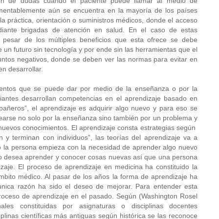
ción de dudas cuando el paciente puede llamar al medio de
amentablemente aún se encuentra en la mayoría de los países
a práctica, orientación o suministros médicos, donde el acceso
iante brigadas de atención en salud. En el caso de estas
 pesar de los múltiples beneficios que esta ofrece se debe
e un futuro sin tecnología y por ende sin las herramientas que el
untos negativos, donde se deben ver las normas para evitar en
n desarrollar.
mientos que se puede dar por medio de la enseñanza o por la
iantes desarrollan competencias en el aprendizaje basado en
añeros”, el aprendizaje es adquirir algo nuevo y para eso se
arse no solo por la enseñanza sino también por un problema y
nuevos conocimientos. El aprendizaje consta estrategias según
 y terminan con individuos”, las teorías del aprendizaje va a
o la persona empieza con la necesidad de aprender algo nuevo
ndo desea aprender y conocer cosas nuevas así que una persona
zaje. El proceso de aprendizaje en medicina ha constituido la
ámbito médico. Al pasar de los años la forma de aprendizaje ha
única razón ha sido el deseo de mejorar. Para entender esta
roceso de aprendizaje en el pasado. Según (Washington Rosel
nales constituidas por asignaturas o disciplinas docentes
iplinas científicas más antiguas según histórica se las reconoce