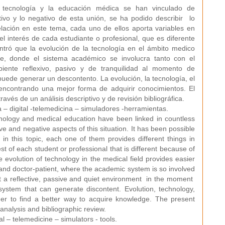
a tecnología y la educación médica se han vinculado de
ivo y lo negativo de esta unión, se ha podido describir lo
relación en este tema, cada uno de ellos aporta variables en
l interés de cada estudiante o profesional, que es diferente
ntró que la evolución de la tecnología en el ámbito medico
te, donde el sistema académico se involucra tanto con el
iente reflexivo, pasivo y de tranquilidad al momento de
puede generar un descontento. La evolución, la tecnología, el
encontrando una mejor forma de adquirir conocimientos. El
ravés de un análisis descriptivo y de revisión bibliográfica.
a – digital -telemedicina – simuladores -herramientas.
ology and medical education have been linked in countless
e and negative aspects of this situation. It has been possible
 in this topic, each one of them provides different things in
st of each student or professional that is different because of
the evolution of technology in the medical field provides easier
and doctor-patient, where the academic system is so involved
et a reflective, passive and quiet environment in the moment
ystem that can generate discontent. Evolution, technology,
er to find a better way to acquire knowledge. The present
nalysis and bibliographic review.
l – telemedicine – simulators - tools.