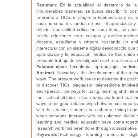
Resumen
: En la actualidad el desarrollo de l
innumerables maneras, se busca describir lo posit
referente a TICS, el plagio, la telemedicina y su 
cada persona, los modos de uso, el aprendizaje y e
debido a su actitud crítica en cada tema, se enco
brinda relaciones entre colegas y médico-pacien
docente, estudiante y cátedra buscando un amb
interactuar con un sistema digital desconocido que 
aprendizaje y la educación médica se han unido 
presente trabajo de investigación se ha realizado a t
Palabras clave
: Tecnología - aprendizaje - medicin
Abstract:
Nowadays, the development of the techn
ways. The present work seeks to describe the positiv
to discover TICs, plagiarism, telemedicine involved
each person, the ways for using, learning and intere
their critical attitude in each topic, we found that 
ways to get good relationships between colleagues 
with the teacher, student and cathedra, trying to g
when someone interacts with an unknown digital s
learning and medical education have come togeth
research work has been done through a descriptive a
Keywords:
technology – learning – medicine – digita