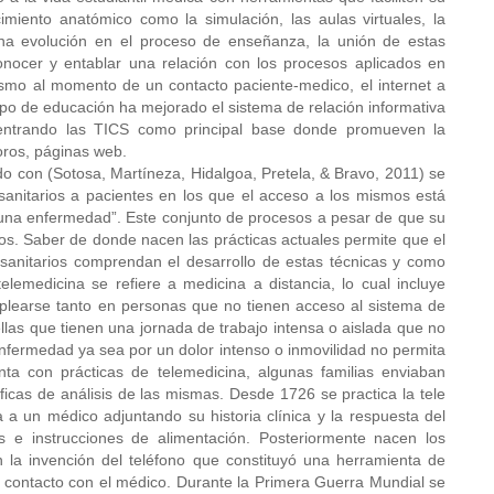
miento anatómico como la simulación, las aulas virtuales, la
una evolución en el proceso de enseñanza, la unión de estas
onocer y entablar una relación con los procesos aplicados en
ismo al momento de un contacto paciente-medico, el internet a
o de educación ha mejorado el sistema de relación informativa
entrando las TICS como principal base donde promueven la
oros, páginas web.
o con (Sotosa, Martíneza, Hidalgoa, Pretela, & Bravo, 2011) se
anitarios a pacientes en los que el acceso a los mismos está
de una enfermedad”. Este conjunto de procesos a pesar de que su
os. Saber de donde nacen las prácticas actuales permite que el
sanitarios comprendan el desarrollo de estas técnicas y como
emedicina se refiere a medicina a distancia, lo cual incluye
mplearse tanto en personas que no tienen acceso al sistema de
las que tienen una jornada de trabajo intensa o aislada que no
enfermedad ya sea por un dolor intenso o inmovilidad no permita
nta con prácticas de telemedicina, algunas familias enviaban
icas de análisis de las mismas. Desde 1726 se practica la tele
 a un médico adjuntando su historia clínica y la respuesta del
as e instrucciones de alimentación. Posteriormente nacen los
 la invención del teléfono que constituyó una herramienta de
l contacto con el médico. Durante la Primera Guerra Mundial se