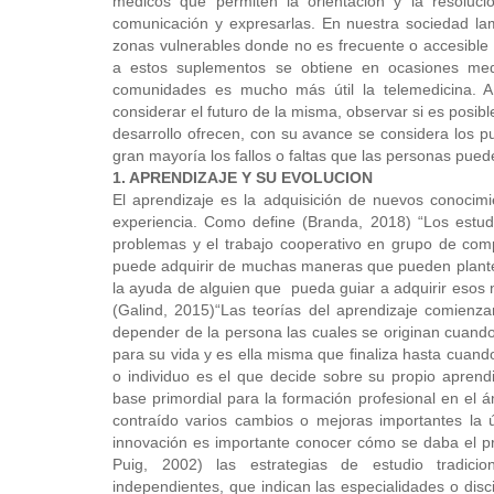
médicos que permiten la orientación y la resolu
comunicación y expresarlas. En nuestra sociedad l
zonas vulnerables donde no es frecuente o accesible l
a estos suplementos se obtiene en ocasiones med
comunidades es mucho más útil la telemedicina. A
considerar el futuro de la misma, observar si es posibl
desarrollo ofrecen, con su avance se considera los p
gran mayoría los fallos o faltas que las personas puede
1.
APRENDIZAJE Y SU EVOLUCION
El aprendizaje es la adquisición de nuevos conoci
experiencia. Como define (Branda, 2018) “Los estud
problemas y el trabajo cooperativo en grupo de comp
puede adquirir de muchas maneras que pueden plante
la ayuda de alguien que pueda guiar a adquirir esos 
(Galind, 2015)“Las teorías del aprendizaje comienzan
depender de la persona las cuales se originan cuand
para su vida y es ella misma que finaliza hasta cua
o individuo es el que decide sobre su propio aprendi
base primordial para la formación profesional en el 
contraído varios cambios o mejoras importantes la 
innovación es importante conocer cómo se daba el p
Puig, 2002) las estrategias de estudio tradicio
independientes, que indican las especialidades o disc