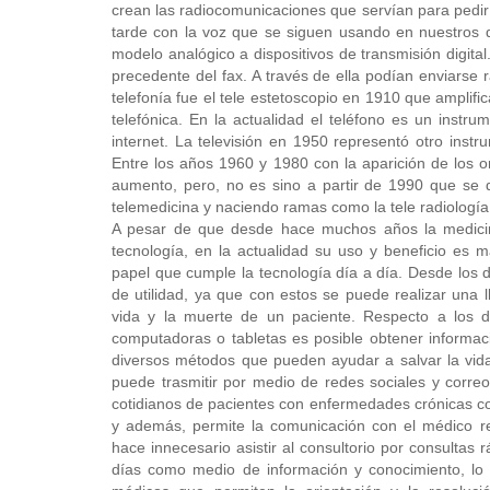
crean las radiocomunicaciones que servían para pedi
tarde con la voz que se siguen usando en nuestros 
modelo analógico a dispositivos de transmisión digital.
precedente del fax. A través de ella podían enviarse 
telefonía fue el tele estetoscopio en 1910 que amplifi
telefónica. En la actualidad el teléfono es un instr
internet. La televisión en 1950 representó otro instr
Entre los años 1960 y 1980 con la aparición de los 
aumento, pero, no es sino a partir de 1990 que se de
telemedicina y naciendo ramas como la tele radiología, 
A pesar de que desde hace muchos años la medicina 
tecnología, en la actualidad su uso y beneficio es m
papel que cumple la tecnología día a día. Desde los 
de utilidad, ya que con estos se puede realizar una l
vida y la muerte de un paciente. Respecto a los d
computadoras o tabletas es posible obtener informació
diversos métodos que pueden ayudar a salvar la vida
puede trasmitir por medio de redes sociales y correo
cotidianos de pacientes con enfermedades crónicas co
y además, permite la comunicación con el médico r
hace innecesario asistir al consultorio por consultas r
días como medio de información y conocimiento, lo c