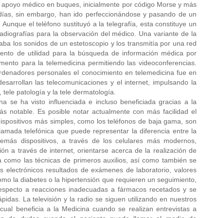
r apoyo médico en buques, inicialmente por código Morse y más
días, sin embargo, han ido perfeccionándose y pasando de un
 Aunque el teléfono sustituyó a la telegrafía, esta constituye un
radiografías para la observación del médico. Una variante de la
caba los sonidos de un estetoscopio y los transmitía por una red
umento de utilidad para la búsqueda de información médica por
umento para la telemedicina permitiendo las videoconferencias.
ordenadores personales el conocimiento en telemedicina fue en
sarrollan las telecomunicaciones y el internet, impulsando la
tele patología y la tele dermatología.
se ha visto influenciada e incluso beneficiada gracias a la
ás notable. Es posible notar actualmente con más facilidad el
dispositivos más simples, como los teléfonos de baja gama, son
lamada telefónica que puede representar la diferencia entre la
emás dispositivos, a través de los celulares más modernos,
n a través de internet, orientarse acerca de la realización de
 como las técnicas de primeros auxilios, así como también se
s electrónicos resultados de exámenes de laboratorio, valores
mo la diabetes o la hipertensión que requieren un seguimiento,
especto a reacciones inadecuadas a fármacos recetados y se
ápidas. La televisión y la radio se siguen utilizando en nuestros
ual beneficia a la Medicina cuando se realizan entrevistas a