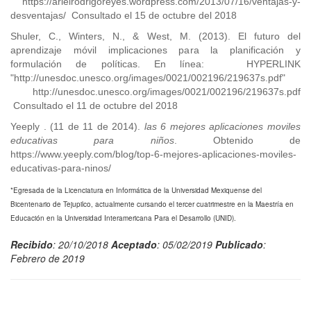
https://arielrodrigoreyes.wordpress.com/2013/07/16/ventajas-y-
desventajas/ Consultado el 15 de octubre del 2018
Shuler, C., Winters, N., & West, M. (2013). El futuro del
aprendizaje móvil implicaciones para la planificación y
formulación de políticas. En línea: HYPERLINK
"http://unesdoc.unesco.org/images/0021/002196/219637s.pdf"
http://unesdoc.unesco.org/images/0021/002196/219637s.pdf
Consultado el 11 de octubre del 2018
Yeeply . (11 de 11 de 2014).
las 6 mejores aplicaciones moviles
educativas para niños
. Obtenido de
https://www.yeeply.com/blog/top-6-mejores-aplicaciones-moviles-
educativas-para-ninos/
*Egresada de la Licenciatura en Informática de la Universidad Mexiquense del
Bicentenario de Tejupilco, actualmente cursando el tercer cuatrimestre en la Maestría en
Educación en la Universidad Interamericana Para el Desarrollo (UNID).
Recibido
: 20/10/2018
Aceptado
: 05/02/2019
Publicado
:
Febrero de 2019