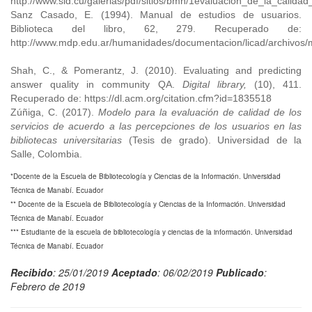
http://www.sld.cu/galerias/pdf/sitios/bmn/1evaluacion_de_la_calidad
Sanz Casado, E. (1994). Manual de estudios de usuarios.
Biblioteca del libro, 62, 279. Recuperado de:
http://www.mdp.edu.ar/humanidades/documentacion/licad/archivos/m
Shah, C., & Pomerantz, J. (2010). Evaluating and predicting
answer quality in community QA.
Digital library,
(10), 411.
Recuperado de: https://dl.acm.org/citation.cfm?id=1835518
Zúñiga, C. (2017).
Modelo para la evaluación de calidad de los
servicios de acuerdo a las percepciones de los usuarios en las
bibliotecas universitarias
(Tesis de grado). Universidad de la
Salle, Colombia.
*Docente de la Escuela de Bibliotecología y Ciencias de la Información. Universidad
Técnica de Manabí. Ecuador
** Docente de la Escuela de Bibliotecología y Ciencias de la Información. Universidad
Técnica de Manabí. Ecuador
*** Estudiante de la escuela de bibliotecología y ciencias de la información. Universidad
Técnica de Manabí. Ecuador
Recibido
: 25/01/2019
Aceptado
: 06/02/2019
Publicado
:
Febrero de 2019