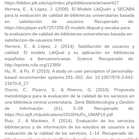
https://biblios.pitt.edu/ojs/index.php/biblios/article/view/427
Herrera, E., & López, J. (2008). El Modelo LibQual+ y SECABA
para la evaluación de calidad de bibliotecas universitarias basada
en satisfacción de usuarios. Recuperado de:
https://docplayer.es/57257205-El-modelo-libqual-y-secaba-para-
la-evaluacion-de-calidad-de-bibliotecas-universitarias-basada-en-
satisfaccion-de-usuarios.html
Herrera, E., & López, J. (2014). Satisfacción de usuarios y
calidad. El modelo LibQual y su aplicación en bibliotecas
españolas e iberoamericanas.
Science
. Recuperado de:
http://eprints.rclis.org/12389/
Hu, R., & Pu, P. (2010). A study on user perception of personality-
based recommender systems.291–302, doi: 10.1007/978-3-642-
13470-8_27
Osorio, C., Pizarro, S., & Riveros, G. (2010). Propuesta
metodológica para la evaluación de la calidad de los servicios en
una biblioteca central universitaria.
Serie Bibliotecología y Gestión
de Información
, (61), 3–28. Recuperado de:
https://hci.epfl.ch/publications/2010/HuPu_UMAP10.pdf
Ruiz, J., & Martinez, F. (2014). Evaluación de los servicios
bibliotecarios y de información de los estudios de usuarios a la
evaluación de la calidad de los servicios, 1–14. Recuperado de: