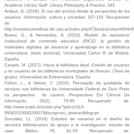
Academic Library Staff.
Library Philosophy & Practice
, 343.
Andaur, G. (2018). El uso del archivo desde la perspectiva de los
usuarios.
Información, cultura y sociedad,
107-118. Recuperado
de:
http://revistascientificas.filo.uba.ar/index.php/ICS/article/view/4004/
Bueno, G., & Hernández, A. (2010)
. Modelo de repositorio
institucional de contenido educativo (RICE): la gestión de
materiales digitales de docencia y aprendizaje en la biblioteca
universitaria.
(tesis doctoral). Universidad Carlos III de Madrid,
España.
Casado, M. (2017).
Hacia la biblioteca ideal: Estudio de usuarios
y no usuarios de las bibliotecas municipales de Huecas.
(Tesis de
grado). Universidad de Extremadura. España
Felicio, L., & Veloso, C. (2015). Percepção da qualidade de
serviços nas bibliotecas da Universidade Federal de Ouro Preto
na perspectiva do usuário.
Perspectivas Em Ciência Da
Informação
, 20(2), 79-99. Recuperado de:
http://www.scielo.br/scielo.php?pid=s1413-
99362015000200079&script=sci_abstract&tlng=pt
González, LL. (2018). Estudios de usuarios en el diseño de
servicios bibliotecarios de apoyo a la investigación: estudio de
caso.
Biblios,
78, 81-93. Recuperado de: