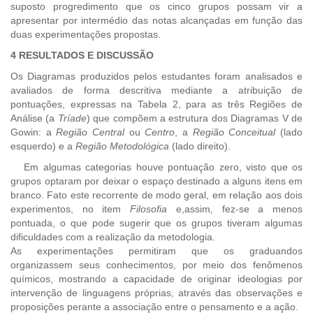
suposto progredimento que os cinco grupos possam vir a
apresentar por intermédio das notas alcançadas em função das
duas experimentações propostas.
4 RESULTADOS E DISCUSSÃO
Os Diagramas produzidos pelos estudantes foram analisados e
avaliados de forma descritiva mediante a atribuição de
pontuações, expressas na Tabela 2, para as três Regiões de
Análise (a
Tríade
) que compõem a estrutura dos Diagramas V de
Gowin: a
Região
Central
ou
Centro
, a
Região Conceitual
(lado
esquerdo) e a
Região Metodológica
(lado direito).
Em algumas categorias houve pontuação zero, visto que os
grupos optaram por deixar o espaço destinado a alguns itens em
branco. Fato este recorrente de modo geral, em relação aos dois
experimentos, no item
Filosofia
e,assim
,
fez-se a menos
pontuada, o que pode sugerir que os grupos tiveram algumas
dificuldades com a realização da metodologia.
As experimentações permitiram que os graduandos
organizassem seus conhecimentos, por meio dos fenômenos
químicos, mostrando a capacidade de originar ideologias por
intervenção de linguagens próprias, através das observações e
proposições perante a associação entre o pensamento e a ação.