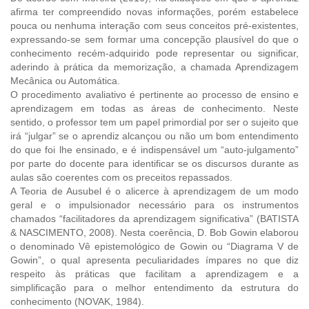
afirma ter compreendido novas informações, porém estabelece
pouca ou nenhuma interação com seus conceitos pré-existentes,
expressando-se sem formar uma concepção plausível do que o
conhecimento recém-adquirido pode representar ou significar,
aderindo à prática da memorização, a chamada Aprendizagem
Mecânica ou Automática.
O procedimento avaliativo é pertinente ao processo de ensino e
aprendizagem em todas as áreas de conhecimento. Neste
sentido, o professor tem um papel primordial por ser o sujeito que
irá “julgar” se o aprendiz alcançou ou não um bom entendimento
do que foi lhe ensinado, e é indispensável um “auto-julgamento”
por parte do docente para identificar se os discursos durante as
aulas são coerentes com os preceitos repassados.
A Teoria de Ausubel é o alicerce à aprendizagem de um modo
geral e o impulsionador necessário para os instrumentos
chamados “facilitadores da aprendizagem significativa” (BATISTA
& NASCIMENTO, 2008). Nesta coerência, D. Bob Gowin elaborou
o denominado Vê epistemológico de Gowin ou “Diagrama V de
Gowin”, o qual apresenta peculiaridades ímpares no que diz
respeito às práticas que facilitam a aprendizagem e a
simplificação para o melhor entendimento da estrutura do
conhecimento (NOVAK, 1984).