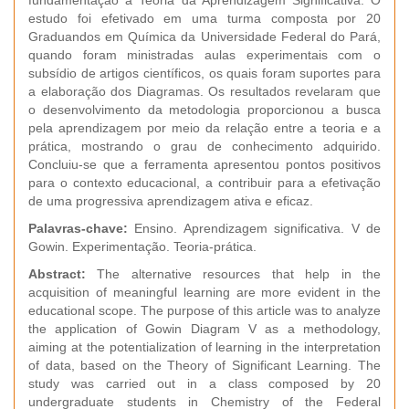
fundamentação a Teoria da Aprendizagem Significativa. O
estudo foi efetivado em uma turma composta por 20
Graduandos em Química da Universidade Federal do Pará,
quando foram ministradas aulas experimentais com o
subsídio de artigos científicos, os quais foram suportes para
a elaboração dos Diagramas. Os resultados revelaram que
o desenvolvimento da metodologia proporcionou a busca
pela aprendizagem por meio da relação entre a teoria e a
prática, mostrando o grau de conhecimento adquirido.
Concluiu-se que a ferramenta apresentou pontos positivos
para o contexto educacional, a contribuir para a efetivação
de uma progressiva aprendizagem ativa e eficaz.
Palavras-chave:
Ensino. Aprendizagem significativa. V de
Gowin. Experimentação. Teoria-prática.
Abstract:
The alternative resources that help in the
acquisition of meaningful learning are more evident in the
educational scope. The purpose of this article was to analyze
the application of Gowin Diagram V as a methodology,
aiming at the potentialization of learning in the interpretation
of data, based on the Theory of Significant Learning. The
study was carried out in a class composed by 20
undergraduate students in Chemistry of the Federal