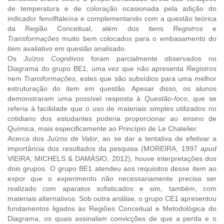
de temperatura e de coloração ocasionada pela adição do
indicador fenolftaleína e complementando com a questão teórica
da Região Conceitual, além dos itens
Registros
e
Transformações
muito bem colocados para o embasamento do
item avaliativo em questão analisado.
Os
Juízos Cognitivos
foram parcialmente observados no
Diagrama do grupo BE1, uma vez que não apresenta
Registros
nem
Transformações
, estes que são subsídios para uma melhor
estruturação do item em questão. Apesar disso, os alunos
demonstraram uma possível resposta à
Questão-foco
, que se
referia à facilidade que o uso de materiais simples utilizados no
cotidiano dos estudantes poderia proporcionar ao ensino de
Química, mais especificamente ao Princípio de Le Chatelier.
Acerca dos
Juízos de Valor
, ao se dar a tentativa de efetivar a
importância dos resultados da pesquisa (MOREIRA, 1997
apud
VIEIRA, MICHELS & DAMÁSIO, 2012), houve interpretações dos
dois grupos. O grupo BE1 atendeu aos requisitos desse item ao
expor que o experimento não necessariamente precisa ser
realizado com aparatos sofisticados e sim, também, com
materiais alternativos. Sob outra análise, o grupo CE1 apresentou
fundamentos ligados às Regiões Conceitual e Metodológica do
Diagrama, os quais assinalam convicções de que a perda e o