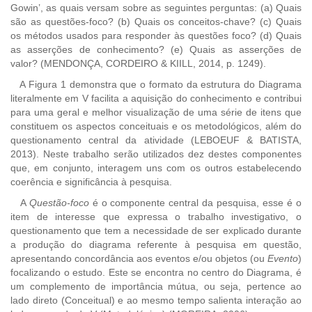
Gowin’, as quais versam sobre as seguintes perguntas: (a) Quais
são as questões-foco? (b) Quais os conceitos-chave? (c) Quais
os métodos usados para responder às questões foco? (d) Quais
as asserções de conhecimento? (e) Quais as asserções de
valor? (MENDONÇA, CORDEIRO & KIILL, 2014, p. 1249).
A Figura 1 demonstra que o formato da estrutura do Diagrama
literalmente em V facilita a aquisição do conhecimento e contribui
para uma geral e melhor visualização de uma série de itens que
constituem os aspectos conceituais e os metodológicos, além do
questionamento central da atividade (LEBOEUF & BATISTA,
2013). Neste trabalho serão utilizados dez destes componentes
que, em conjunto, interagem uns com os outros estabelecendo
coerência e significância à pesquisa.
A
Questão-foco
é o componente central da pesquisa, esse é o
item de interesse que expressa o trabalho investigativo, o
questionamento que tem a necessidade de ser explicado durante
a produção do diagrama referente à pesquisa em questão,
apresentando concordância aos eventos e/ou objetos (ou
Evento
)
focalizando o estudo. Este se encontra no centro do Diagrama, é
um complemento de importância mútua, ou seja, pertence ao
lado direto (Conceitual) e ao mesmo tempo salienta interação ao