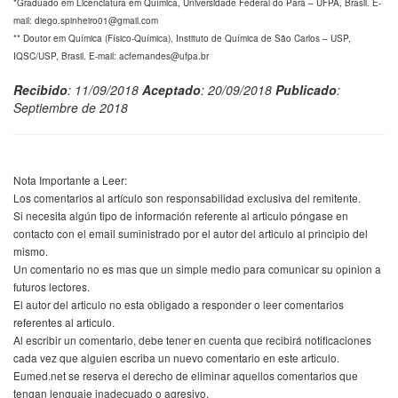
*Graduado em Licenciatura em Química, Universidade Federal do Pará – UFPA, Brasil. E-
mail: diego.spinheiro01@gmail.com
** Doutor em Química (Físico-Química), Instituto de Química de São Carlos – USP,
IQSC/USP, Brasil. E-mail: acfernandes@ufpa.br
Recibido
: 11/09/2018
Aceptado
: 20/09/2018
Publicado
:
Septiembre de 2018
Nota Importante a Leer:
Los comentarios al artículo son responsabilidad exclusiva del remitente.
Si necesita algún tipo de información referente al articulo póngase en
contacto con el email suministrado por el autor del articulo al principio del
mismo.
Un comentario no es mas que un simple medio para comunicar su opinion a
futuros lectores.
El autor del articulo no esta obligado a responder o leer comentarios
referentes al articulo.
Al escribir un comentario, debe tener en cuenta que recibirá notificaciones
cada vez que alguien escriba un nuevo comentario en este articulo.
Eumed.net se reserva el derecho de eliminar aquellos comentarios que
tengan lenguaje inadecuado o agresivo.