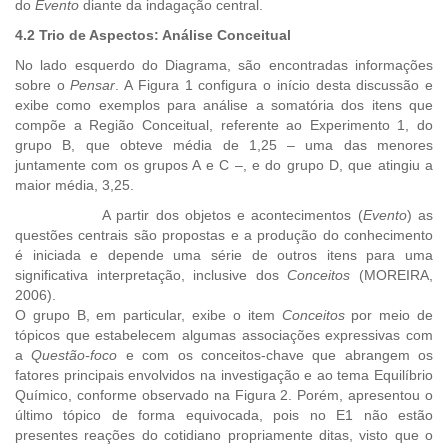
do
Evento
diante da indagação central.
4.2 Trio de Aspectos: Análise Conceitual
No lado esquerdo do Diagrama, são encontradas informações
sobre o
Pensar
. A Figura 1 configura o início desta discussão e
exibe como exemplos para análise a somatória dos itens que
compõe a Região Conceitual, referente ao Experimento 1, do
grupo B, que obteve média de 1,25 – uma das menores
juntamente com os grupos A e C –, e do grupo D, que atingiu a
maior média, 3,25.
A partir dos objetos e acontecimentos (
Evento
) as
questões centrais são propostas e a produção do conhecimento
é iniciada e depende uma série de outros itens para uma
significativa interpretação, inclusive dos
Conceitos
(MOREIRA,
2006).
O grupo B, em particular, exibe o item
Conceitos
por meio de
tópicos que estabelecem algumas associações expressivas com
a
Questão-foco
e com os conceitos-chave que abrangem os
fatores principais envolvidos na investigação e ao tema Equilíbrio
Químico, conforme observado na Figura 2. Porém, apresentou o
último tópico de forma equivocada, pois no E1 não estão
presentes reações do cotidiano propriamente ditas, visto que o