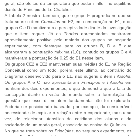
geral, são efeitos da temperatura que podem influir no equilíbrio
diante do Princípio de Le Chatelier.
A Tabela 2 mostra, também, que o grupo E progrediu no que se
trata sobre o item
Conceitos
no E2, em comparação ao E1, e os
grupos C e D mantiveram a perceptividade diante da investigação
que o item requer. Já as
Teorias
apresentadas mostraram
aproveitamento positivo pela maioria dos grupos no segundo
experimento, com destaque para os grupos B, D e E que
alcançaram a pontuação máxima (1,0), contudo os grupos C e A
mantiveram a pontuação de 0,25 do E1 nesse item.
Os grupos CE2 e EE2 mantiveram suas médias do E1 na Região
Conceitual como um todo, porém, este último, ao contrário do
Diagrama desenvolvido para o E1, não sugeriu o item
Filosofia
.
Os grupos A e C não apresentaram
Princípios
e
Filosofia
em
nenhum dos dois experimentos, o que demonstra que a falta de
concepção diante da visão de mundo sobre a formulação da
questão que esse último item fundamenta não foi explorada.
Poderia ser posicionado baseado, por exemplo, da considerável
necessidade de explicar a relação entre a capacidade, mais uma
vez, de relacionar utensílios do cotidiano dos alunos e da
sociedade de um modo geral, associado ao ensino de Química.
No que se trata sobre os
Princípios
, no segundo experimento, os