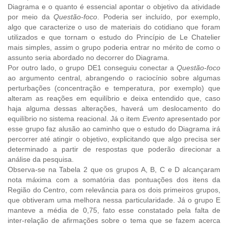
Diagrama e o quanto é essencial apontar o objetivo da atividade
por meio da
Questão-foco
. Poderia ser incluído, por exemplo,
algo que caracterize o uso de materiais do cotidiano que foram
utilizados e que tornam o estudo do Princípio de Le Chatelier
mais simples, assim o grupo poderia entrar no mérito de como o
assunto seria abordado no decorrer do Diagrama.
Por outro lado, o grupo DE1 conseguiu conectar a
Questão-foco
ao argumento central, abrangendo o raciocínio sobre algumas
perturbações (concentração e temperatura, por exemplo) que
alteram as reações em equilíbrio e deixa entendido que, caso
haja alguma dessas alterações, haverá um deslocamento do
equilíbrio no sistema reacional. Já o item
Evento
apresentado por
esse grupo faz alusão ao caminho que o estudo do Diagrama irá
percorrer até atingir o objetivo, explicitando que algo precisa ser
determinado a partir de respostas que poderão direcionar a
análise da pesquisa.
Observa-se na Tabela 2 que os grupos A, B, C e D alcançaram
nota máxima com a somatória das pontuações dos itens da
Região do Centro, com relevância para os dois primeiros grupos,
que obtiveram uma melhora nessa particularidade. Já o grupo E
manteve a média de 0,75, fato esse constatado pela falta de
inter-relação de afirmações sobre o tema que se fazem acerca