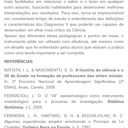
mais facilidades em relacionar o saber e o fazer em qualquer
outro assunto, buscando habilidades para desenvolver melhores
interpretações aos resultados. Para isso, torna-se imprescindível
um considerável tempo de estudo e entendimento das definições
e características dos Diagramas V que poderão ser capazes de
desenvolver um olhar mais crítico da Ciência.
Apesar das diferentes ideias pedagógicas e pontos de vistas, o
instrumento pôde ser utilizado com eficiência, até mesmo como
um desafio que foi enfrentado pelos alunos que visaram a prática
como uma tarefa importante a ser cumprida.
REFERÊNCIAS
BATISTA, I. L. & NASCIMENTO, E. G.
A história da ciência e o
Vê de Gowin na formação de professores das séries iniciais
.
In: 2º Encontro Nacional de Aprendizagem Significativa (2º
ENAS), Anais, Canela, 2008.
FERRACIOLI, L. O. O “Vê” epistemológico como instrumento
metodológico para o processo de investigação.
Didática
Sistêmica
, v.1, 2005.
FERREIRA, L. H., HARTWIG, D. H. & ROCHA-FILHO, R. C.
Algumas experiências simples envolvendo o Princípio de Le
Chatelier.
Química Nova na Escola
, n. 5, 1997.