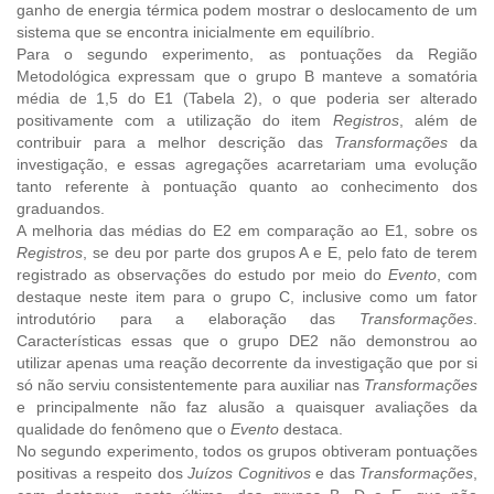
ganho de energia térmica podem mostrar o deslocamento de um
sistema que se encontra inicialmente em equilíbrio.
Para o segundo experimento, as pontuações da Região
Metodológica expressam que o grupo B manteve a somatória
média de 1,5 do E1 (Tabela 2), o que poderia ser alterado
positivamente com a utilização do item
Registros
, além de
contribuir para a melhor descrição das
Transformações
da
investigação, e essas agregações acarretariam uma evolução
tanto referente à pontuação quanto ao conhecimento dos
graduandos.
A melhoria das médias do E2 em comparação ao E1, sobre os
Registros
, se deu por parte dos grupos A e E, pelo fato de terem
registrado as observações do estudo por meio do
Evento
, com
destaque neste item para o grupo C, inclusive como um fator
introdutório para a elaboração das
Transformações
.
Características essas que o grupo DE2 não demonstrou ao
utilizar apenas uma reação decorrente da investigação que por si
só não serviu consistentemente para auxiliar nas
Transformações
e principalmente não faz alusão a quaisquer avaliações da
qualidade do fenômeno que o
Evento
destaca.
No segundo experimento, todos os grupos obtiveram pontuações
positivas a respeito dos
Juízos Cognitivos
e das
Transformações
,