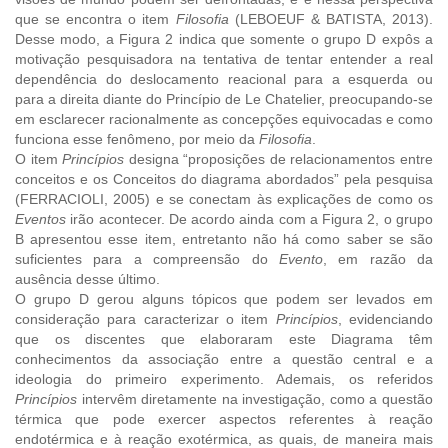
que se encontra o item
Filosofia
(LEBOEUF & BATISTA, 2013).
Desse modo, a Figura 2 indica que somente o grupo D expôs a
motivação pesquisadora na tentativa de tentar entender a real
dependência do deslocamento reacional para a esquerda ou
para a direita diante do Princípio de Le Chatelier, preocupando-se
em esclarecer racionalmente as concepções equivocadas e como
funciona esse fenômeno, por meio da
Filosofia
.
O item
Princípios
designa “proposições de relacionamentos entre
conceitos e os Conceitos do diagrama abordados” pela pesquisa
(FERRACIOLI, 2005) e se conectam às explicações de como os
Eventos
irão acontecer. De acordo ainda com a Figura 2, o grupo
B apresentou esse item, entretanto não há como saber se são
suficientes para a compreensão do
Evento
, em razão da
ausência desse último.
O grupo D gerou alguns tópicos que podem ser levados em
consideração para caracterizar o item
Princípios
, evidenciando
que os discentes que elaboraram este Diagrama têm
conhecimentos da associação entre a questão central e a
ideologia do primeiro experimento. Ademais, os referidos
Princípios
intervêm diretamente na investigação, como a questão
térmica que pode exercer aspectos referentes à reação
endotérmica e à reação exotérmica, as quais, de maneira mais