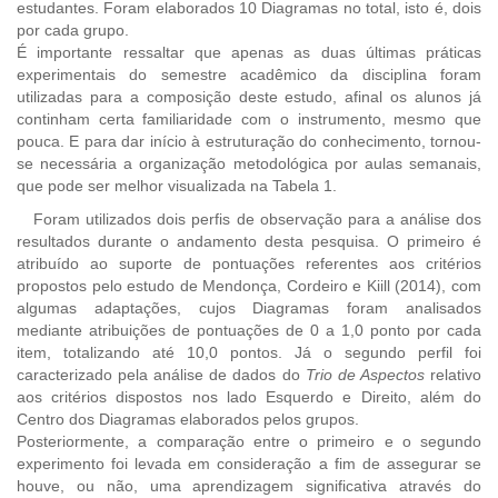
estudantes. Foram elaborados 10 Diagramas no total, isto é, dois
por cada grupo.
É importante ressaltar que apenas as duas últimas práticas
experimentais do semestre acadêmico da disciplina foram
utilizadas para a composição deste estudo, afinal os alunos já
continham certa familiaridade com o instrumento, mesmo que
pouca. E para dar início à estruturação do conhecimento, tornou-
se necessária a organização metodológica por aulas semanais,
que pode ser melhor visualizada na Tabela 1.
Foram utilizados dois perfis de observação para a análise dos
resultados durante o andamento desta pesquisa. O primeiro é
atribuído ao suporte de pontuações referentes aos critérios
propostos pelo estudo de Mendonça, Cordeiro e Kiill (2014), com
algumas adaptações, cujos Diagramas foram analisados
mediante atribuições de pontuações de 0 a 1,0 ponto por cada
item, totalizando até 10,0 pontos. Já o segundo perfil foi
caracterizado pela análise de dados do
Trio de Aspectos
relativo
aos critérios dispostos nos lado Esquerdo e Direito, além do
Centro dos Diagramas elaborados pelos grupos.
Posteriormente, a comparação entre o primeiro e o segundo
experimento foi levada em consideração a fim de assegurar se
houve, ou não, uma aprendizagem significativa através do