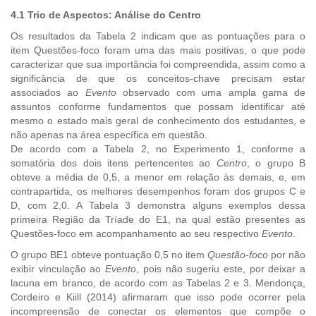
4.1 Trio de Aspectos: Análise do Centro
Os resultados da Tabela 2 indicam que as pontuações para o
item Questões-foco foram uma das mais positivas, o que pode
caracterizar que sua importância foi compreendida, assim como a
significância de que os conceitos-chave precisam estar
associados ao
Evento
observado com uma ampla gama de
assuntos conforme fundamentos que possam identificar até
mesmo o estado mais geral de conhecimento dos estudantes, e
não apenas na área específica em questão.
De acordo com a Tabela 2, no Experimento 1, conforme a
somatória dos dois itens pertencentes ao
Centro
, o grupo B
obteve a média de 0,5, a menor em relação às demais, e, em
contrapartida, os melhores desempenhos foram dos grupos C e
D, com 2,0. A Tabela 3 demonstra alguns exemplos dessa
primeira Região da Tríade do E1, na qual estão presentes as
Questões-foco em acompanhamento ao seu respectivo
Evento
.
O grupo BE1 obteve pontuação 0,5 no item
Questão-foco
por não
exibir vinculação ao
Evento
, pois não sugeriu este, por deixar a
lacuna em branco, de acordo com as Tabelas 2 e 3. Mendonça,
Cordeiro e Kiill (2014) afirmaram que isso pode ocorrer pela
incompreensão de conectar os elementos que compõe o