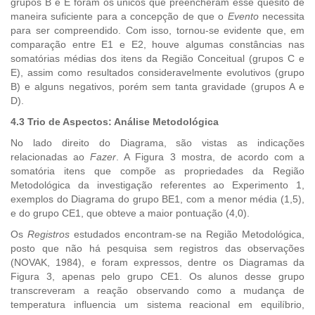
grupos B e E foram os únicos que preencheram esse quesito de
maneira suficiente para a concepção de que o
Evento
necessita
para ser compreendido. Com isso, tornou-se evidente que, em
comparação entre E1 e E2, houve algumas constâncias nas
somatórias médias dos itens da Região Conceitual (grupos C e
E), assim como resultados consideravelmente evolutivos (grupo
B) e alguns negativos, porém sem tanta gravidade (grupos A e
D).
4.3 Trio de Aspectos: Análise Metodológica
No lado direito do Diagrama, são vistas as indicações
relacionadas ao
Fazer
. A Figura 3 mostra, de acordo com a
somatória itens que compõe as propriedades da Região
Metodológica da investigação referentes ao Experimento 1,
exemplos do Diagrama do grupo BE1, com a menor média (1,5),
e do grupo CE1, que obteve a maior pontuação (4,0).
Os
Registros
estudados encontram-se na Região Metodológica,
posto que não há pesquisa sem registros das observações
(NOVAK, 1984), e foram expressos, dentre os Diagramas da
Figura 3, apenas pelo grupo CE1. Os alunos desse grupo
transcreveram a reação observando como a mudança de
temperatura influencia um sistema reacional em equilíbrio,