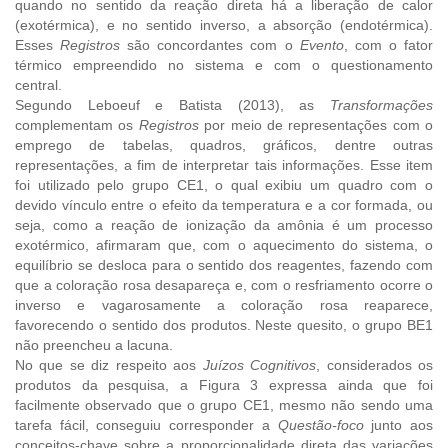
quando no sentido da reação direta há a liberação de calor
(exotérmica), e no sentido inverso, a absorção (endotérmica).
Esses
Registros
são concordantes com o
Evento
, com o fator
térmico empreendido no sistema e com o questionamento
central.
Segundo Leboeuf e Batista (2013), as
Transformações
complementam os
Registros
por meio de representações com o
emprego de tabelas, quadros, gráficos, dentre outras
representações, a fim de interpretar tais informações. Esse item
foi utilizado pelo grupo CE1, o qual exibiu um quadro com o
devido vínculo entre o efeito da temperatura e a cor formada, ou
seja, como a reação de ionização da amônia é um processo
exotérmico, afirmaram que, com o aquecimento do sistema, o
equilíbrio se desloca para o sentido dos reagentes, fazendo com
que a coloração rosa desapareça e, com o resfriamento ocorre o
inverso e vagarosamente a coloração rosa reaparece,
favorecendo o sentido dos produtos. Neste quesito, o grupo BE1
não preencheu a lacuna.
No que se diz respeito aos
Juízos Cognitivos
, considerados os
produtos da pesquisa, a Figura 3 expressa ainda que foi
facilmente observado que o grupo CE1, mesmo não sendo uma
tarefa fácil, conseguiu corresponder a
Questão-foco
junto aos
conceitos-chave sobre a proporcionalidade direta das variações