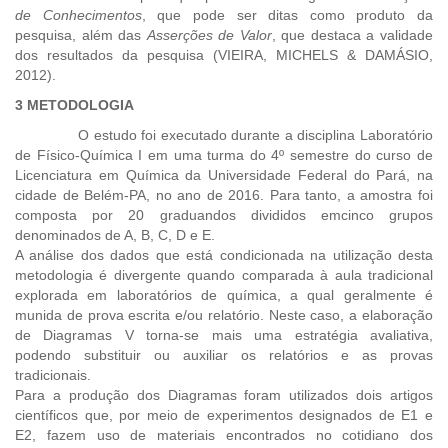
de Conhecimentos
, que pode ser ditas como produto da
pesquisa, além das
Asserções de Valor
, que destaca a validade
dos resultados da pesquisa (VIEIRA, MICHELS & DAMÁSIO,
2012).
3 METODOLOGIA
O estudo foi executado durante a disciplina Laboratório
de Físico-Química I em uma turma do 4º semestre do curso de
Licenciatura em Química da Universidade Federal do Pará, na
cidade de Belém-PA, no ano de 2016. Para tanto, a amostra foi
composta por 20 graduandos divididos emcinco grupos
denominados de A, B, C, D e E.
A análise dos dados que está condicionada na utilização desta
metodologia é divergente quando comparada à aula tradicional
explorada em laboratórios de química, a qual geralmente é
munida de prova escrita e/ou relatório. Neste caso, a elaboração
de Diagramas V torna-se mais uma estratégia avaliativa,
podendo substituir ou auxiliar os relatórios e as provas
tradicionais.
Para a produção dos Diagramas foram utilizados dois artigos
científicos que, por meio de experimentos designados de E1 e
E2, fazem uso de materiais encontrados no cotidiano dos