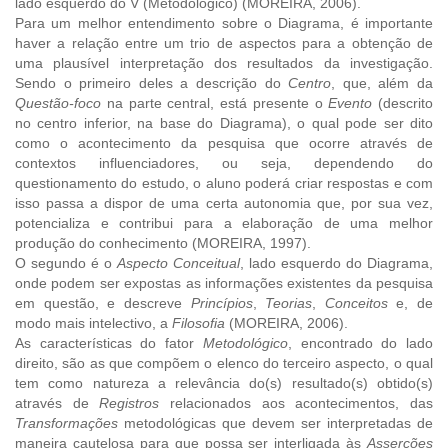
lado esquerdo do V (Metodológico) (MOREIRA, 2006).
Para um melhor entendimento sobre o Diagrama, é importante
haver a relação entre um trio de aspectos para a obtenção de
uma plausível interpretação dos resultados da investigação.
Sendo o primeiro deles a descrição do
Centro
, que, além da
Questão-foco
na parte central, está presente o
Evento
(descrito
no centro inferior, na base do Diagrama), o qual pode ser dito
como o acontecimento da pesquisa que ocorre através de
contextos influenciadores, ou seja, dependendo do
questionamento do estudo, o aluno poderá criar respostas e com
isso passa a dispor de uma certa autonomia que, por sua vez,
potencializa e contribui para a elaboração de uma melhor
produção do conhecimento (MOREIRA, 1997).
O segundo é o
Aspecto Conceitual
, lado esquerdo do Diagrama,
onde podem ser expostas as informações existentes da pesquisa
em questão, e descreve
Princípios
,
Teorias
,
Conceitos
e, de
modo mais intelectivo, a
Filosofia
(MOREIRA, 2006).
As características do fator
Metodológico
, encontrado do lado
direito, são as que compõem o elenco do terceiro aspecto, o qual
tem como natureza a relevância do(s) resultado(s) obtido(s)
através de
Registros
relacionados aos acontecimentos, das
Transformações
metodológicas que devem ser interpretadas de
maneira cautelosa para que possa ser interligada às
Asserções