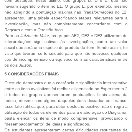
com destaque, neste último, dos grupos B, D e E, que não
haviam sugerido o item no E1. O grupo E, por exemplo, mesmo
não atingindo a pontuação máxima nas
Transformações
no E2,
apresentou uma tabela especificando etapas relevantes para a
investigação, mas não completamente concordante com o
Registro
e com a
Questão-foco
.
Para os
Juízos de Valor
, os grupos AE2, CE2 e DE2 utilizaram de
interpretações significativas às investigações, como um valor
social que será uma espécie de produto do item. Sendo assim, foi
visto que tiveram certo cuidado para que não houvesse qualquer
tipo de incompreensão ou equívoco com as características entre
os dois
Juízos
.
5 CONSIDERAÇÕES FINAIS
O estudo demonstra que a coerência e significância interpretativa
entre os itens avaliativos foi melhor diligenciado no Experimento 2
e todos os grupos apresentaram pontuações finais acima da
média, mesmo com alguns daqueles itens deixados em branco.
Esse fato ratifica que, para obter desfecho positivo, não é regra a
utilização de todos os elementos para a elaboração do Diagrama,
basta elencar os itens de modo compreensível provocando o
“desempacotamento” de ideias e significados.
Os estudantes apresentaram certas dificuldades resultantes da