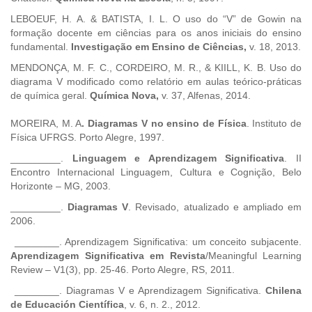
LEBOEUF, H. A. & BATISTA, I. L. O uso do “V” de Gowin na
formação docente em ciências para os anos iniciais do ensino
fundamental.
Investigação em Ensino de Ciências,
v. 18, 2013.
MENDONÇA, M. F. C., CORDEIRO, M. R., & KIILL, K. B. Uso do
diagrama V modificado como relatório em aulas teórico-práticas
de química geral.
Química Nova,
v. 37, Alfenas, 2014.
MOREIRA, M. A
. Diagramas V no ensino de Física
. Instituto de
Física UFRGS. Porto Alegre, 1997.
_________.
Linguagem e Aprendizagem Significativa
. II
Encontro Internacional Linguagem, Cultura e Cognição, Belo
Horizonte – MG, 2003.
_________.
Diagramas V
. Revisado, atualizado e ampliado em
2006.
________. Aprendizagem Significativa: um conceito subjacente.
Aprendizagem Significativa em Revista
/Meaningful Learning
Review – V1(3), pp. 25-46. Porto Alegre, RS, 2011.
________. Diagramas V e Aprendizagem Significativa.
Chilena
de Educación Científica
, v. 6, n. 2., 2012.