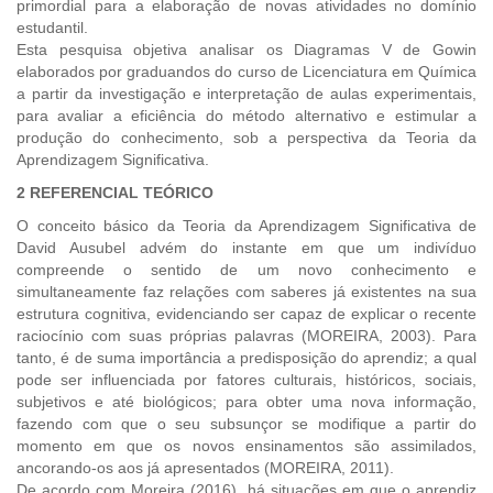
primordial para a elaboração de novas atividades no domínio
estudantil.
Esta pesquisa objetiva analisar os Diagramas V de Gowin
elaborados por graduandos do curso de Licenciatura em Química
a partir da investigação e interpretação de aulas experimentais,
para avaliar a eficiência do método alternativo e estimular a
produção do conhecimento, sob a perspectiva da Teoria da
Aprendizagem Significativa.
2 REFERENCIAL TEÓRICO
O conceito básico da Teoria da Aprendizagem Significativa de
David Ausubel advém do instante em que um indivíduo
compreende o sentido de um novo conhecimento e
simultaneamente faz relações com saberes já existentes na sua
estrutura cognitiva, evidenciando ser capaz de explicar o recente
raciocínio com suas próprias palavras (MOREIRA, 2003). Para
tanto, é de suma importância a predisposição do aprendiz; a qual
pode ser influenciada por fatores culturais, históricos, sociais,
subjetivos e até biológicos; para obter uma nova informação,
fazendo com que o seu subsunçor se modifique a partir do
momento em que os novos ensinamentos são assimilados,
ancorando-os aos já apresentados (MOREIRA, 2011).
De acordo com Moreira (2016), há situações em que o aprendiz