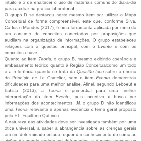
intuito é o de enaltecer o uso de materiais comuns do dia-a-dia
para auxiliar na prática laboratorial.
O grupo D se destacou neste mesmo item por utilizar o Mapa
Conceitual de forma compreensível, este que, conforme Silva,
Carlos e Mendes (2017), é uma ferramenta aplicada por meio de
um conjunto de conceitos conectados por proposições que
auxiliam na organização de informações. O grupo estabeleceu
relações com a questão principal, com o
Evento
e com os
conceitos-chave.
Quanto ao item
Teoria
, o grupo B, mesmo exibindo coerência e
embasamento teórico quanto à Região Conceitualcomo um todo
e a referência quando se trata da
Questão-foco
sobre o ensino
do Princípio de Le Chatelier, sem o item
Evento
demonstrou
dificuldades para uma melhor análise. Afinal, segundo Leboeuf e
Batista (2013), a
Teoria
é primordial para uma melhor
interpretação do item
Evento
, pois incentiva a busca por
informações dos acontecimentos. Já o grupo D não identificou
uma
Teoria
relevante e apenas evidencia o tema geral proposto
pelo E1: Equilíbrio Químico.
A natureza das atividades deve ser investigada também por uma
ótica universal, a saber a abrangência sobre as crenças gerais
em um determinado estudo requer um conhecimento de como as
visões de mundo podem ser defrontadas, e é nessa perspectiva