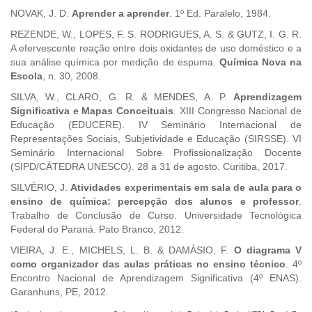
NOVAK, J. D.
Aprender a aprender
. 1º Ed. Paralelo, 1984.
REZENDE, W., LOPES, F. S. RODRIGUES, A. S. & GUTZ, I. G. R.
A efervescente reação entre dois oxidantes de uso doméstico e a
sua análise química por medição de espuma.
Química Nova na
Escola
, n. 30, 2008.
SILVA, W., CLARO, G. R. & MENDES, A. P.
Aprendizagem
Significativa e Mapas Conceituais
. XIII Congresso Nacional de
Educação (EDUCERE). IV Seminário Internacional de
Representações Sociais, Subjetividade e Educação (SIRSSE). VI
Seminário Internacional Sobre Profissionalização Docente
(SIPD/CÁTEDRA UNESCO). 28 a 31 de agosto. Curitiba, 2017.
SILVÉRIO, J.
Atividades experimentais em sala de aula para o
ensino de química: percepção dos alunos e professor
.
Trabalho de Conclusão de Curso. Universidade Tecnológica
Federal do Paraná. Pato Branco, 2012.
VIEIRA, J. E., MICHELS, L. B. & DAMÁSIO, F.
O diagrama V
como organizador das aulas práticas no ensino técnico
. 4º
Encontro Nacional de Aprendizagem Significativa (4º ENAS).
Garanhuns, PE, 2012.