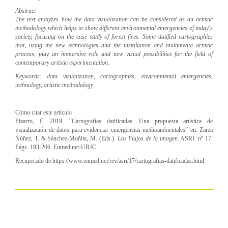
Abstract
The text analyzes how the data visualization can be considered as an artistic
methodology which helps to show different environmental emergencies of today's
society, focusing on the case study of forest fires. Some datified cartographies
that, using the new technologies and the installation and multimedia artistic
process, play an immersive role and new visual possibilities for the field of
contemporary artistic experimentation.
Keywords:
data visualization, cartographies, environmental emergencies,
technology, artistic methodology
Cómo citar este artículo
Pizarro, E. 2019. “Cartografías datificadas. Una propuesta artística de
visualización de datos para evidenciar emergencias medioambientales” en: Zarza
Núñez, T. & Sánchez-Moñita, M. (Eds.).
Los Flujos de la imagen.
ASRI. nº 17:
Págs. 193-206. Eumed.net-URJC
Recuperado de https://www.eumed.net/rev/asri/17/cartografias-datificadas.html