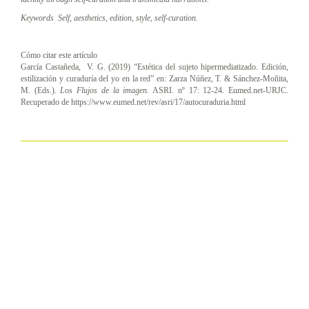
Keywords
Self, aesthetics, edition, style, self-curation.
Cómo citar este artículo
García Castañeda, V. G. (2019) “Estética del sujeto hipermediatizado. Edición,
estilización y curaduría del yo en la red” en: Zarza Núñez, T. & Sánchez-Moñita,
M. (Eds.).
Los Flujos de la imagen.
ASRI. nº 17: 12-24. Eumed.net-URJC.
Recuperado de https://www.eumed.net/rev/asri/17/autocuraduria.html