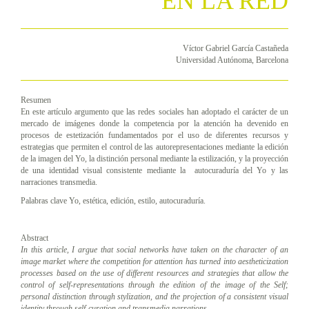
EN LA RED
Víctor Gabriel García Castañeda
Universidad Autónoma, Barcelona
Resumen
En este artículo argumento que las redes sociales han adoptado el carácter de un
mercado de imágenes donde la competencia por la atención ha devenido en
procesos de estetización fundamentados por el uso de diferentes recursos y
estrategias que permiten el control de las autorepresentaciones mediante la edición
de la imagen del Yo, la distinción personal mediante la estilización, y la proyección
de una identidad visual consistente mediante la autocuraduría del Yo y las
narraciones transmedia.
Palabras clave Yo, estética, edición, estilo, autocuraduría.
Abstract
In this article, I argue that social networks have taken on the character of an
image market where the competition for attention has turned into aestheticization
processes based on the use of different resources and strategies that allow the
control of self-representations through the edition of the image of the Self;
personal distinction through stylization, and the projection of a consistent visual
identity through self-curation and transmedia narrations.