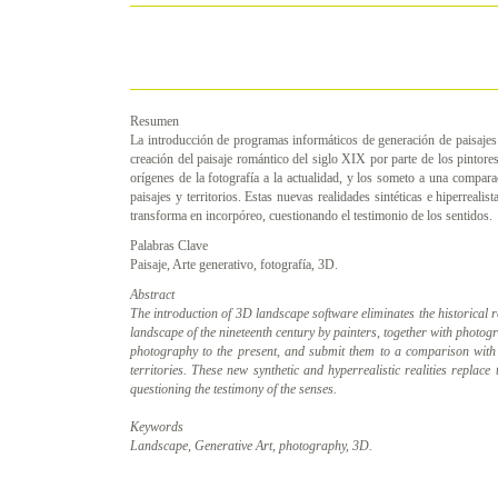
Resumen
La introducción de programas informáticos de generación de paisajes e
creación del paisaje romántico del siglo XIX por parte de los pintore
orígenes de la fotografía a la actualidad, y los someto a una compar
paisajes y territorios. Estas nuevas realidades sintéticas e hiperrealis
transforma en incorpóreo, cuestionando el testimonio de los sentidos.
Palabras Clave
Paisaje, Arte generativo, fotografía, 3D.
Abstract
The introduction of 3D landscape software eliminates the historical r
landscape of the nineteenth century by painters, together with photog
photography to the present, and submit them to a comparison wit
territories. These new synthetic and hyperrealistic realities replac
questioning the testimony of the senses.
Keywords
Landscape, Generative Art, photography, 3D.