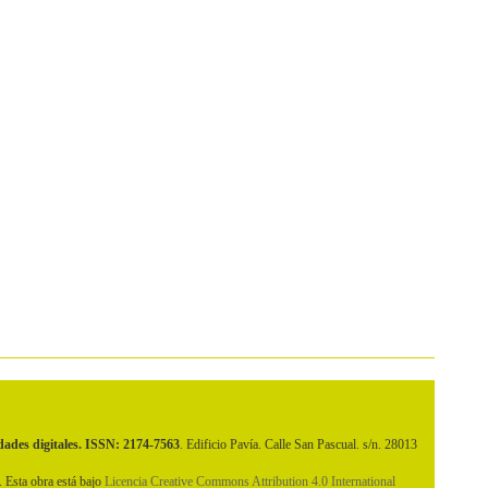
dades digitales. ISSN: 2174-7563
. Edificio Pavía. Calle San Pascual. s/n. 28013
 Esta obra está bajo
Licencia Creative Commons Attribution 4.0 International