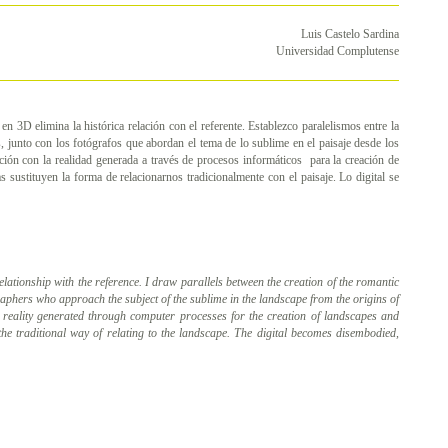
Luis Castelo Sardina
Universidad Complutense
n 3D elimina la histórica relación con el referente. Establezco paralelismos entre la
s, junto con los fotógrafos que abordan el tema de lo sublime en el paisaje desde los
ación con la realidad generada a través de procesos informáticos para la creación de
tas sustituyen la forma de relacionarnos tradicionalmente con el paisaje. Lo digital se
elationship with the reference. I draw parallels between the creation of the romantic
raphers who approach the subject of the sublime in the landscape from the origins of
h
reality generated through computer processes for the creation of landscapes and
e the traditional way of relating to the landscape. The digital becomes disembodied,