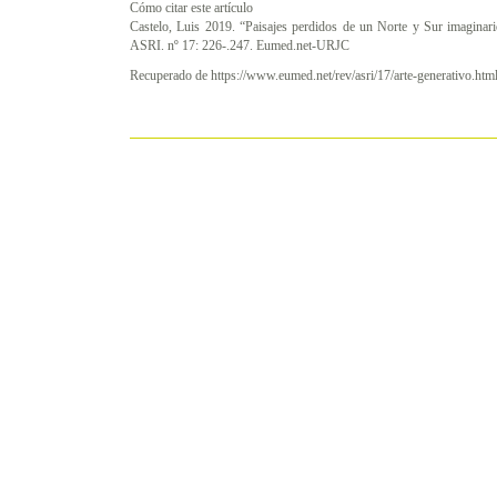
Cómo citar este artículo
Castelo, Luis 2019. “Paisajes perdidos de un Norte y Sur imagina
ASRI. nº 17: 226-.247. Eumed.net-URJC
Recuperado de https://www.eumed.net/rev/asri/17/arte-generativo.htm