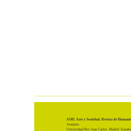
ASRI
. Arte y Sociedad. Revista de Humani
Aranjuez.
Universidad Rey Juan Carlos. Madrid. España.