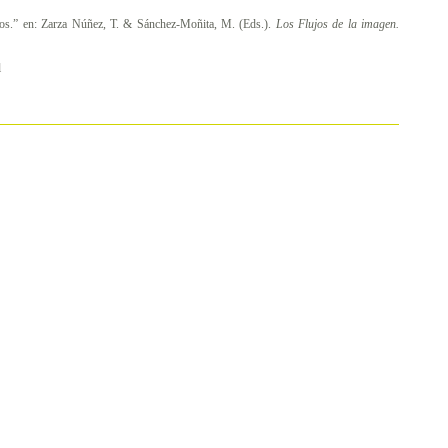
rios.” en: Zarza Núñez, T. & Sánchez-Moñita, M. (Eds.).
Los Flujos de la imagen.
l