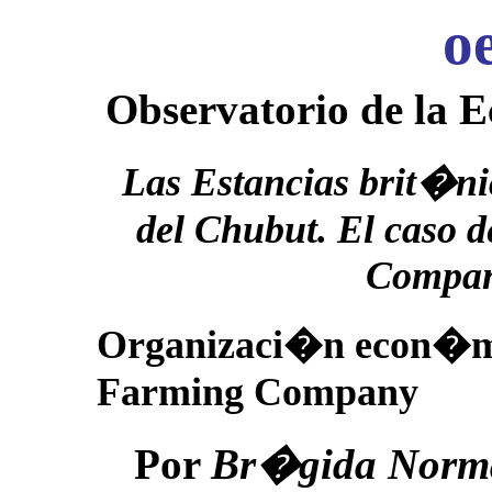
o
Observatorio de la 
Las Estancias brit�nic
del Chubut. El caso 
Compan
Organizaci�n econ�mi
Farming Company
Por
Br�gida Norma