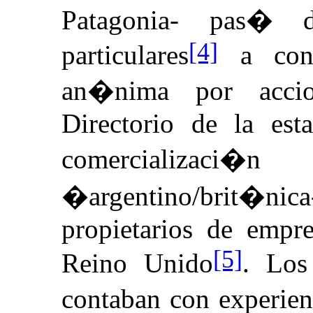
Patagonia- pas� 
[4]
particulares
a conv
an�nima por accio
Directorio de la est
comercializa
�argentino/brit
propietarios de empre
[5]
Reino Unido
. Los
contaban con experien