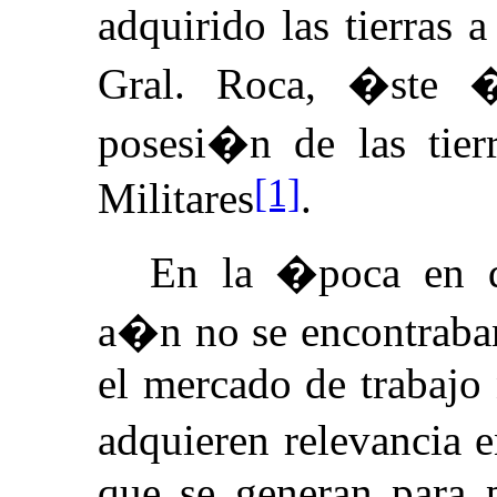
adquirido las tierras 
Gral. Roca, �ste 
posesi�n de las tier
[1]
Militares
.
En la �poca en qu
a�n no se encontraban
el mercado de trabajo 
adquieren relevancia 
que se generan para 