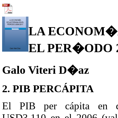
LA ECONOM�
EL PER�ODO 2
Galo Viteri D�az
2. PIB PERCÁPITA
El PIB per cápita en d
USD3.110 en el 2006 (val