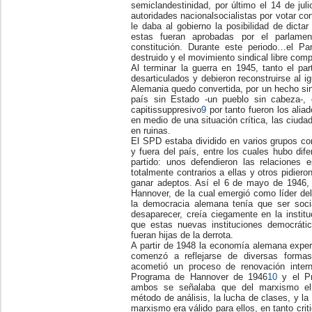
semiclandestinidad, por último el 14 de jul
autoridades nacionalsocialistas por votar co
le daba al gobierno la posibilidad de dicta
estas fueran aprobadas por el parlame
constitución. Durante este periodo…el Pa
destruido y el movimiento sindical libre com
Al terminar la guerra en 1945, tanto el pa
desarticulados y debieron reconstruirse al ig
Alemania quedo convertida, por un hecho sin
país sin Estado -un pueblo sin cabeza-, c
capitissuppresivo
9
por tanto fueron los alia
en medio de una situación crítica, las ciuda
en ruinas.
El SPD estaba dividido en varios grupos con
y fuera del país, entre los cuales hubo dife
partido: unos defendieron las relaciones 
totalmente contrarios a ellas y otros pidie
ganar adeptos. Así el 6 de mayo de 1946, 
Hannover, de la cual emergió como líder de
la democracia alemana tenía que ser socia
desaparecer, creía ciegamente en la instit
que estas nuevas instituciones democráti
fueran hijas de la derrota.
A partir de 1948 la economía alemana exper
comenzó a reflejarse de diversas forma
acometió un proceso de renovación inter
Programa de Hannover de 1946
10
y el Pr
ambos se señalaba que del marxismo el 
método de análisis, la lucha de clases, y la
marxismo era válido para ellos, en tanto cri