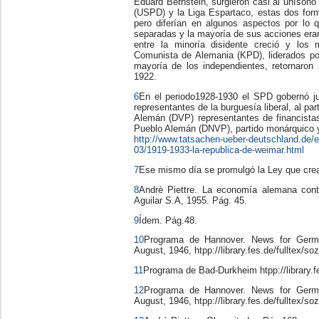
Eduard Bernstein, surgieron casi al unísono
(USPD) y la Liga Espartaco, estas dos for
pero diferían en algunos aspectos por lo
separadas y la mayoría de sus acciones eran
entre la minoría disidente creció y los 
Comunista de Alemania (KPD), liderados por
mayoría de los independientes, retornaro
1922.
6
En el periodo1928-1930 el SPD gobernó j
representantes de la burguesía liberal, al par
Alemán (DVP) representantes de financistas
Pueblo Alemán (DNVP), partido monárquico y
http://www.tatsachen-ueber-deutschland.de/e
03/1919-1933-la-republica-de-weimar.html
7
Ese mismo día se promulgó la Ley que creab
8
Andrè Piettre. La economía alemana cont
Aguilar S.A, 1955. Pág. 45.
9
Ídem. Pág.48.
10
Programa de Hannover. News for German
August, 1946, htpp://library.fes.de/fulltex/s
11
Programa de Bad-Durkheim htpp://library.
12
Programa de Hannover. News for German
August, 1946, htpp://library.fes.de/fulltex/s