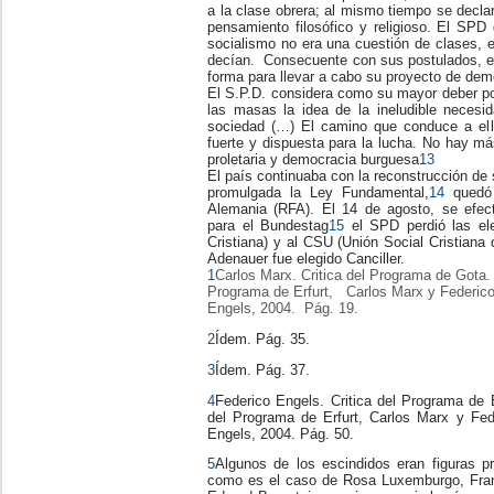
a la clase obrera; al mismo tiempo se declar
pensamiento filosófico y religioso. El SPD 
socialismo no era una cuestión de clases, e
decían. Consecuente con sus postulados, el
forma para llevar a cabo su proyecto de dem
El S.P.D. considera como su mayor deber pol
las masas la idea de la ineludible necesid
sociedad (…) El camino que conduce a el
fuerte y dispuesta para la lucha. No hay 
proletaria y democracia burguesa
13
El país continuaba con la reconstrucción de
promulgada la Ley Fundamental,
14
quedó 
Alemania (RFA). El 14 de agosto, se efec
para el Bundestag
15
el SPD perdió las el
Cristiana) y al CSU (Unión Social Cristiana
Adenauer fue elegido Canciller.
1
Carlos Marx. Critica del Programa de Gota. 
Programa de Erfurt, Carlos Marx y Federico
Engels, 2004. Pág. 19.
2
Ídem. Pág. 35.
3
Ídem. Pág. 37.
4
Federico Engels. Critica del Programa de E
del Programa de Erfurt, Carlos Marx y Fed
Engels, 2004. Pág. 50.
5
Algunos de los escindidos eran figuras p
como es el caso de Rosa Luxemburgo, Franz