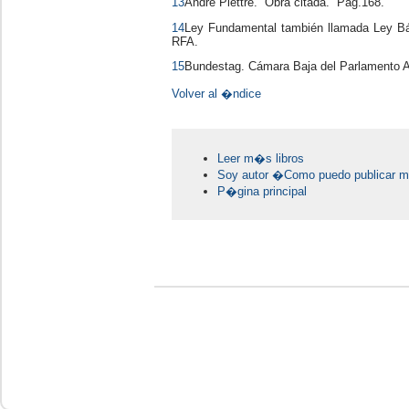
13
Andrè Piettre. Obra citada. Pág.168.
14
Ley Fundamental también llamada Ley Bás
RFA.
15
Bundestag. Cámara Baja del Parlamento 
Volver al �ndice
Leer m�s libros
Soy autor �Como puedo publicar mi
P�gina principal