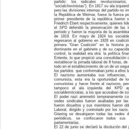
partido: los radicales revolucionari
“socialchovinistas”). En 1917 su ala izquier
pero las divisiones internas del partido no 
la República de Weimar, fuese la fuerza pol
primer presidente de la república fueron 
Friedrich Ebert respectivamente, quienes lid
el SPD defendió la preservación de las in
período y fueron la mayoría de la asamblea
de 1919. En mayo de 1924 los socialdem
regresaron al gobierno en 1928 en coalici
primera “Gran Coalición” en la historia 
dominante en el gabinete y de su capacidad
control, la realidad era otra: la política fi
Entente, lo que propició una consolidación 
restablecer la jornada laboral de 8 horas, de
todo en el establecimiento de un de un segu
los partidos que conformaban junto a ellos l
El nazismo aumentaba sus influencias, t
comunista, esta era la oportunidad de lo
comunistas y hacer frente al nazismo, per
tampoco el ala izquierda del KPD ayu
socialdemócratas, a los que acusaban de so
El poder nazi arremetió tempranamente c
sedes sindicales fueron asaltadas por las
fueron disueltos y sus miembros fueron obl
Laboral, dirigido y controlado por los naz
Göering se desalojaron todas las sedes d
periódicos, se confiscaron todos sus
parlamentarias.
El 22 de junio se declaró la disolución del