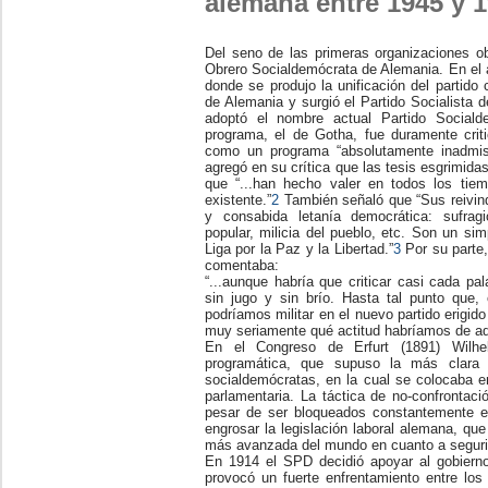
alemana entre 1945 y 1
Del seno de las primeras organizaciones o
Obrero Socialdemócrata de Alemania. En el 
donde se produjo la unificación del partido
de Alemania y surgió el Partido Socialista
adoptó el nombre actual Partido Social
programa, el de Gotha, fue duramente crit
como un programa “absolutamente inadmisi
agregó en su crítica que las tesis esgrimida
que “...han hecho valer en todos los tie
existente.”
2
También señaló que “Sus reivindi
y consabida letanía democrática: sufragio
popular, milicia del pueblo, etc. Son un si
Liga por la Paz y la Libertad.”
3
Por su parte,
comentaba:
“...aunque habría que criticar casi cada p
sin jugo y sin brío. Hasta tal punto que
podríamos militar en el nuevo partido erigi
muy seriamente qué actitud habríamos de ado
En el Congreso de Erfurt (1891) Wilhe
programática, que supuso la más clara 
socialdemócratas, en la cual se colocaba en
parlamentaria. La táctica de no-confrontac
pesar de ser bloqueados constantemente e
engrosar la legislación laboral alemana, qu
más avanzada del mundo en cuanto a segurid
En 1914 el SPD decidió apoyar al gobierno
provocó un fuerte enfrentamiento entre los