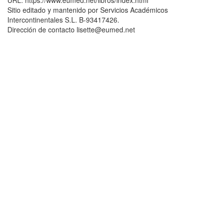
URL: https://www.eumed.net/libros/index.html
Sitio editado y mantenido por Servicios Académicos
Intercontinentales S.L. B-93417426.
Dirección de contacto lisette@eumed.net