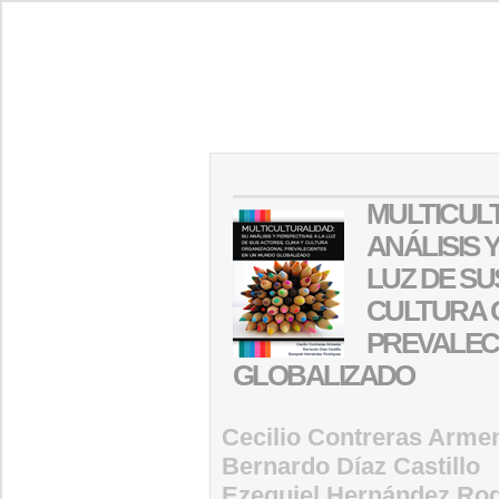
MULTICUL
ANÁLISIS 
LUZ DE SU
CULTURA 
PREVALEC
GLOBALIZADO
Cecilio Contreras Arme
Bernardo Díaz Castillo
Ezequiel Hernández Rod