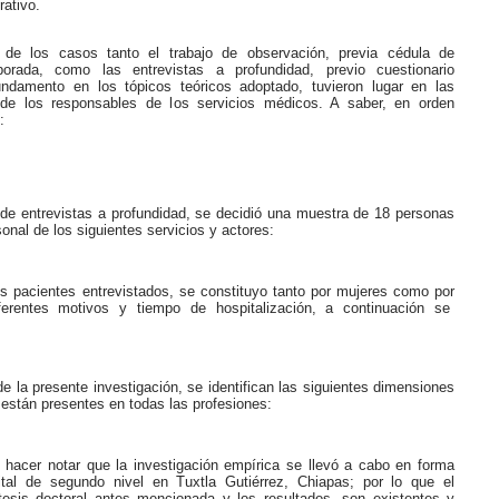
rativo.
e los casos tanto el trabajo de observación, previa cédula de
borada, como las entrevistas a profundidad, previo cuestionario
ndamento en los tópicos teóricos adoptado, tuvieron lugar en las
 de los responsables de los servicios médicos. A saber, en orden
:
 de entrevistas a profundidad, se decidió una muestra de 18 personas
sonal de los siguientes servicios y actores:
os pacientes entrevistados, se constituyo tanto por mujeres como por
erentes motivos y tiempo de hospitalización, a continuación se
e la presente investigación, se identifican las siguientes dimensiones
están presentes en todas las profesiones:
 hacer notar que la investigación empírica se llevó a cabo en forma
tal de segundo nivel en Tuxtla Gutiérrez, Chiapas; por lo que el
 tesis doctoral antes mencionada y los resultados, son existentes y