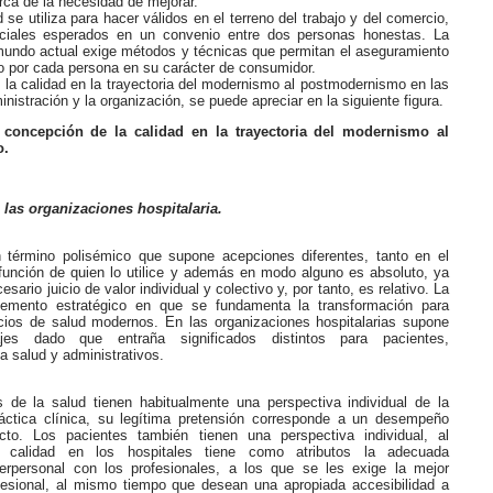
ca de la necesidad de mejorar.
 se utiliza para hacer válidos en el terreno del trabajo y del comercio,
nciales esperados en un convenio entre dos personas honestas. La
mundo actual exige métodos y técnicas que permitan el aseguramiento
o por cada persona en su carácter de consumidor.
la calidad en la trayectoria del modernismo al postmodernismo en las
inistración y la organización, se puede apreciar en la siguiente figura.
 concepción de la calidad en la trayectoria del modernismo al
o.
 las organizaciones hospitalaria.
 término polisémico que supone acepciones diferentes, tanto en el
unción de quien lo utilice y además en modo alguno es absoluto, ya
esario juicio de valor individual y colectivo y, por tanto, es relativo. La
lemento estratégico en que se fundamenta la transformación para
icios de salud modernos. En las organizaciones hospitalarias supone
ajes dado que entraña significados distintos para pacientes,
la salud y administrativos.
s de la salud tienen habitualmente una perspectiva individual de la
áctica clínica, su legítima pretensión corresponde a un desempeño
ecto. Los pacientes también tienen una perspectiva individual, al
a calidad en los hospitales tiene como atributos la adecuada
erpersonal con los profesionales, a los que se les exige la mejor
esional, al mismo tiempo que desean una apropiada accesibilidad a