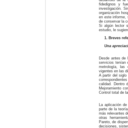
fidedignos y fu
investigación. S
organización hosp
en este informe, 
de conservar la c
Si algún lector 
estudio, le sugier
1. Breves ref
Una apreciaci
Desde antes de l
servicios tenían 
metrología, las 
vigentes en las d
A partir del sig
correspondientes
calidad. Dentro 
Mejoramiento con
Control total de l
La aplicación de
parte de la teorí
más relevantes de
otras herramient
Pareto, de dispers
decisiones, sist