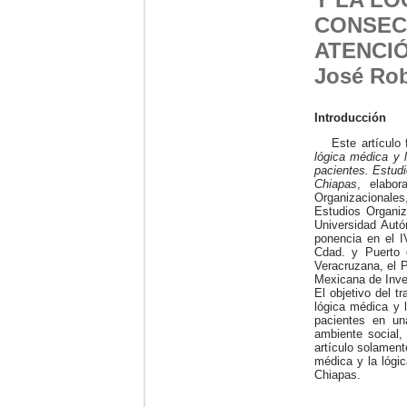
CONSEC
ATENCIÓ
José Rob
Introducción
Este artículo
lógica médica y l
pacientes. Estudi
Chiapas
, elabor
Organizacionales,
Estudios Organiz
Universidad Autó
ponencia en el I
Cdad. y Puerto 
Veracruzana, el 
Mexicana de Inve
El objetivo del t
lógica médica y l
pacientes en una
ambiente social, 
artículo solamen
médica y la lógic
Chiapas.