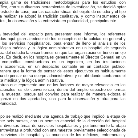
plia gama de tradiciones metodológicas para los estudios con
fico, con sus diversas herramientas de investigación, se decidió optar
 estudio de caso, por las características del objeto de estudio y el tipo
a realizar se adoptó la tradición cualitativa, y como instrumentos de
tos, la observación y la entrevista en profundidad, principalmente.
 brevedad del espacio para presentar este informe, los referentes
dos aquí giran alrededor de los conceptos de la calidad en general y
los servicios hospitalarios, para entrar de lleno al análisis de los
lógica médica y la lógica administrativa en un hospital de segundo
ncia del estudio la encontramos en que las organizaciones tienen un eje
ios. Es decir, en los hospitales generalmente el Director General en un
compañías constructoras es un ingeniero, en las instituciones
n académico, en un despacho contable en un contador público,
 manera que la forma de pensar de estos ejecutivos es habitualmente
rma de pensar de su cuerpo administrativo; y es ahí donde centramos el
ca médica y la lógica administrativa.
treo que representa una de los factores de mayor relevancia en los
acionales, es de conveniencia, dentro del amplio espectro de formas
 la muestra, porque así convino para realizar de manera exitosa el
ganizó en dos apartados, una para la observación y otra para las
ofundidad.
po se realizó mediante una agenda de trabajo que implicó la etapa de
nte seis meses, con un permiso especial de la dirección del hospital
as diversas áreas de servicios hospitalarios y posteriormente la etapa
 entrevistas a profundad con una muestra previamente seleccionada de
servicios del hospital y la anuencia de los médicos, enfermeras y