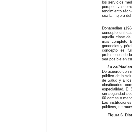
los servicios méd
perspectiva comu
rendimiento técni
sea la mejora del
Donabedian (1984
concepto unifica
aquella clase de
más completo bi
ganancias y pérdi
concepto es fun
profesiones de la
sea posible en cu
La calidad en
De acuerdo con in
público de la sal
de Salud y a los
clasificados co
especialidad. El 
sin seguridad so
60 camas o meno
Las institucione
públicos, se muest
Figura 6. Dis