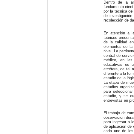
Dentro de la am
fundamento cientí
por la técnica del
de investigación 
recolección de da
En atención a la
teóricos presenta
de la calidad en 
elementos de la 
nivel. La pertine
central de servic
médico, en las 
educativas es u
etcétera, de tal
diferente a la fo
estudio de la lógi
La etapa de mues
estudios organiz
para seleccionar
estudio, y se or
entrevistas en pr
El trabajo de cam
observación dura
para ingresar a l
de aplicación de
cada uno de los 