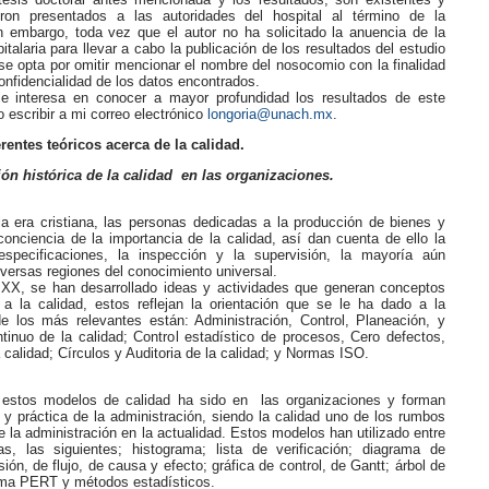
eron presentados a las autoridades del hospital al término de la
in embargo, toda vez que el autor no ha solicitado la anuencia de la
italaria para llevar a cabo la publicación de los resultados del estudio
se opta por omitir mencionar el nombre del nosocomio con la finalidad
onfidencialidad de los datos encontrados.
se interesa en conocer a mayor profundidad los resultados de este
o escribir a mi correo electrónico
longoria@unach.mx
.
erentes teóricos acerca de la calidad.
ón histórica de la calidad en las organizaciones.
a era cristiana, las personas dedicadas a la producción de bienes y
conciencia de la importancia de la calidad, así dan cuenta de ello la
especificaciones, la inspección y la supervisión, la mayoría aún
iversas regiones del conocimiento universal.
lo XX, se han desarrollado ideas y actividades que generan conceptos
 a la calidad, estos reflejan la orientación que se le ha dado a la
de los más relevantes están: Administración, Control, Planeación, y
tinuo de la calidad; Control estadístico de procesos, Cero defectos,
a calidad; Círculos y Auditoria de la calidad; y Normas ISO.
 estos modelos de calidad ha sido en las organizaciones y forman
a y práctica de la administración, siendo la calidad uno de los rumbos
 la administración en la actualidad. Estos modelos han utilizado entre
as, las siguientes; histograma; lista de verificación; diagrama de
ión, de flujo, de causa y efecto; gráfica de control, de Gantt; árbol de
ema PERT y métodos estadísticos.