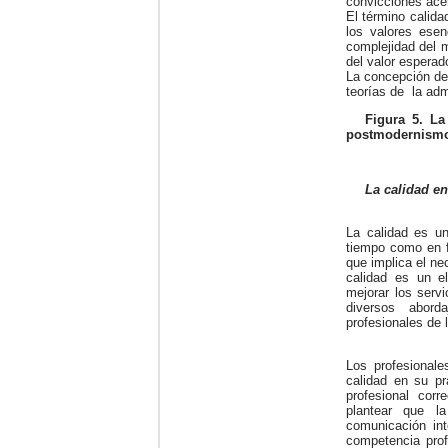
convicciones acer
El término calidad
los valores ese
complejidad del 
del valor esperad
La concepción de 
teorías de la adm
Figura 5.
La
postmodernism
La calidad en
La calidad es un
tiempo como en f
que implica el nec
calidad es un e
mejorar los serv
diversos abord
profesionales de 
Los profesionale
calidad en su pr
profesional corr
plantear que l
comunicación int
competencia prof