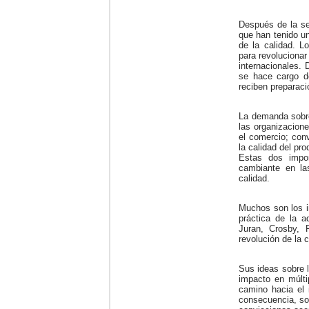
Después de la se
que han tenido un
de la calidad. L
para revolucionar
internacionales. 
se hace cargo de
reciben preparaci
La demanda sobre
las organizacione
el comercio; conv
la calidad del pr
Estas dos impor
cambiante en la
calidad.
Muchos son los i
práctica de la a
Juran, Crosby, 
revolución de la c
Sus ideas sobre l
impacto en múlti
camino hacia el i
consecuencia, son