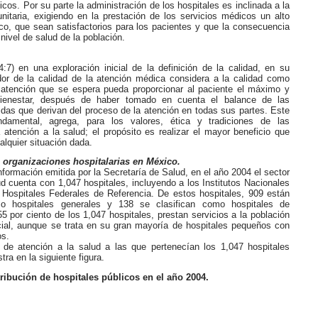
icos. Por su parte la administración de los hospitales es inclinada a la
nitaria, exigiendo en la prestación de los servicios médicos un alto
co, que sean satisfactorios para los pacientes y que la consecuencia
 nivel de salud de la población.
:7) en una exploración inicial de la definición de la calidad, en su
dor de la calidad de la atención médica considera a la calidad como
 atención que se espera pueda proporcionar al paciente el máximo y
enestar, después de haber tomado en cuenta el balance de las
das que derivan del proceso de la atención en todas sus partes. Este
damental, agrega, para los valores, ética y tradiciones de las
 atención a la salud; el propósito es realizar el mayor beneficio que
alquier situación dada.
 organizaciones hospitalarias en México.
formación emitida por la Secretaría de Salud, en el año 2004 el sector
ud cuenta con 1,047 hospitales, incluyendo a los Institutos Nacionales
 Hospitales Federales de Referencia. De estos hospitales, 909 están
mo hospitales generales y 138 se clasifican como hospitales de
55 por ciento de los 1,047 hospitales, prestan servicios a la población
cial, aunque se trata en su gran mayoría de hospitales pequeños con
s.
s de atención a la salud a las que pertenecían los 1,047 hospitales
ra en la siguiente figura.
tribución de hospitales públicos en el año 2004.