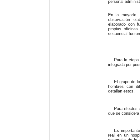
personal administ
En la mayoría d
observación ela
elaborado con fu
propias oficinas
secuencial fueron
Para la etapa
integrada por per
El grupo de l
hombres con dif
detallan estos.
Para efectos d
que se considera 
Es importante
real en un hospi
desarrollo de la