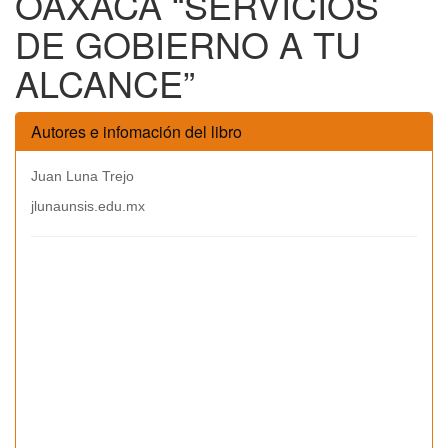
OAXACA “SERVICIOS
DE GOBIERNO A TU
ALCANCE”
Autores e infomación del libro
Juan Luna Trejo
jlunaunsis.edu.mx