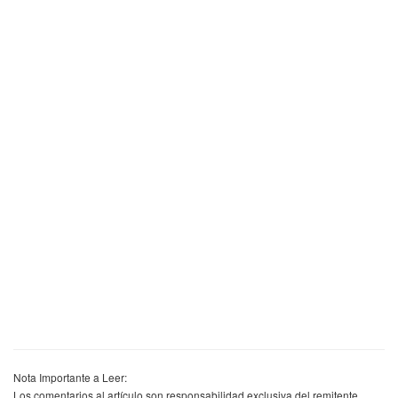
Nota Importante a Leer:
Los comentarios al artículo son responsabilidad exclusiva del remitente.