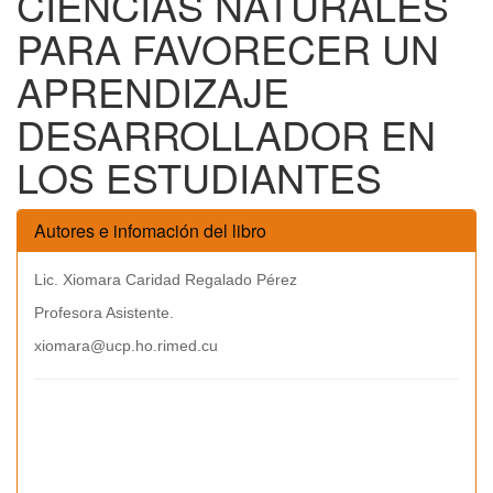
CIENCIAS NATURALES
PARA FAVORECER UN
APRENDIZAJE
DESARROLLADOR EN
LOS ESTUDIANTES
Autores e infomación del libro
Lic. Xiomara Caridad Regalado Pérez
Profesora Asistente.
xiomara@ucp.ho.rimed.cu