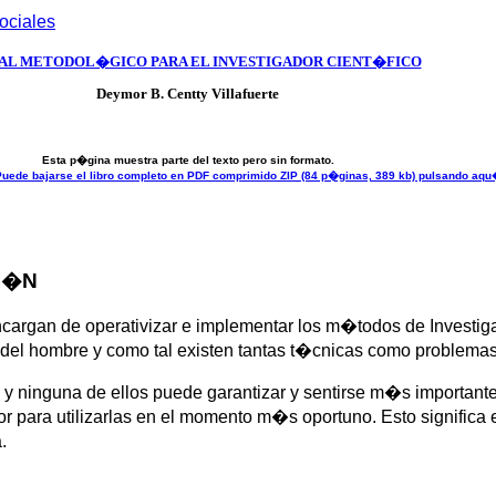
ociales
L METODOL�GICO PARA EL INVESTIGADOR CIENT�FICO
Deymor B. Centty Villafuerte
Esta p�gina muestra parte del texto pero sin formato.
uede bajarse el libro completo en PDF comprimido ZIP (84 p�ginas, 389 kb) pulsando aq
CI�N
rgan de operativizar e implementar los m�todos de Investigac
el hombre y como tal existen tantas t�cnicas como problemas 
 y ninguna de ellos puede garantizar y sentirse m�s importante
or para utilizarlas en el momento m�s oportuno. Esto significa
.