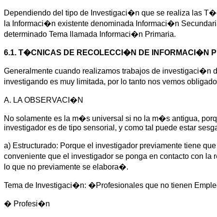
Dependiendo del tipo de Investigaci�n que se realiza las T�
la Informaci�n existente denominada Informaci�n Secundaria
determinado Tema llamada Informaci�n Primaria.
6.1. T�CNICAS DE RECOLECCI�N DE INFORMACI�N P
Generalmente cuando realizamos trabajos de investigaci�n d
investigando es muy limitada, por lo tanto nos vemos obligad
A. LA OBSERVACI�N
No solamente es la m�s universal si no la m�s antigua, porqu
investigador es de tipo sensorial, y como tal puede estar sesg
a) Estructurado: Porque el investigador previamente tiene qu
conveniente que el investigador se ponga en contacto con la 
lo que no previamente se elabora�.
Tema de Investigaci�n: �Profesionales que no tienen Emp
� Profesi�n