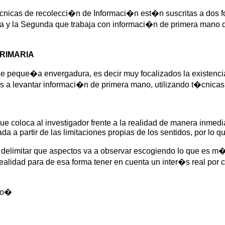
cnicas de recolecci�n de Informaci�n est�n suscritas a dos f
 y la Segunda que trabaja con informaci�n de primera mano d
RIMARIA
e peque�a envergadura, es decir muy focalizados la existencia
os a levantar informaci�n de primera mano, utilizando t�cnicas
e coloca al investigador frente a la realidad de manera inmedia
ada a partir de las limitaciones propias de los sentidos, por lo
e delimitar que aspectos va a observar escogiendo lo que es m
realidad para de esa forma tener en cuenta un inter�s real por
leo�