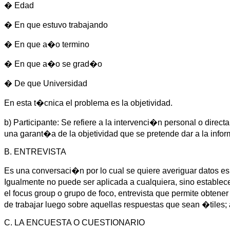
� Edad
� En que estuvo trabajando
� En que a�o termino
� En que a�o se grad�o
� De que Universidad
En esta t�cnica el problema es la objetividad.
b) Participante: Se refiere a la intervenci�n personal o direc
una garant�a de la objetividad que se pretende dar a la info
B. ENTREVISTA
Es una conversaci�n por lo cual se quiere averiguar datos es
Igualmente no puede ser aplicada a cualquiera, sino establecer
el focus group o grupo de foco, entrevista que permite obten
de trabajar luego sobre aquellas respuestas que sean �tiles
C. LA ENCUESTA O CUESTIONARIO