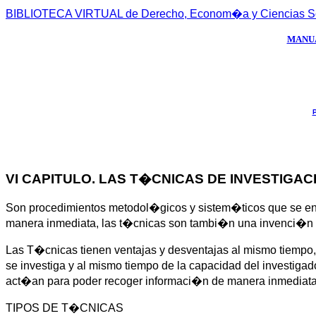
BIBLIOTECA VIRTUAL de Derecho, Econom�a y Ciencias S
MANUA
P
VI CAPITULO. LAS T�CNICAS DE INVESTIGA
Son procedimientos metodol�gicos y sistem�ticos que se enca
manera inmediata, las t�cnicas son tambi�n una invenci�n d
Las T�cnicas tienen ventajas y desventajas al mismo tiempo,
se investiga y al mismo tiempo de la capacidad del investigad
act�an para poder recoger informaci�n de manera inmediata
TIPOS DE T�CNICAS