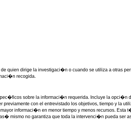
ta de quien dirige la investigaci�n o cuando se utiliza a otras
rmaci�n recogida.
pec�ficos sobre la informaci�n requerida. Incluye la opci�n de
 previamente con el entrevistado los objetivos, tiempo y la uti
er mayor informaci�n en menor tiempo y menos recursos. Esta t
; as� mismo no garantiza que toda la intervenci�n pueda ser a