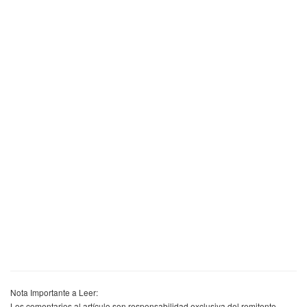
Nota Importante a Leer:
Los comentarios al artículo son responsabilidad exclusiva del remitente.