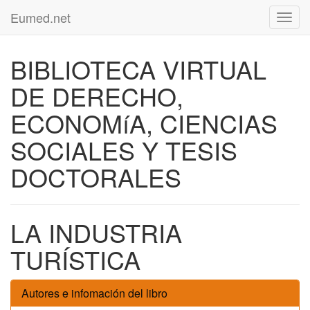
Eumed.net
Toggl
navig
BIBLIOTECA VIRTUAL
DE DERECHO,
ECONOMíA, CIENCIAS
SOCIALES Y TESIS
DOCTORALES
LA INDUSTRIA
TURÍSTICA
Autores e infomación del libro