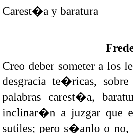
Carest�a y baratura
Frede
Creo deber someter a los l
desgracia te�ricas, sobre
palabras carest�a, barat
inclinar�n a juzgar que e
sutiles; pero s�anlo o no,