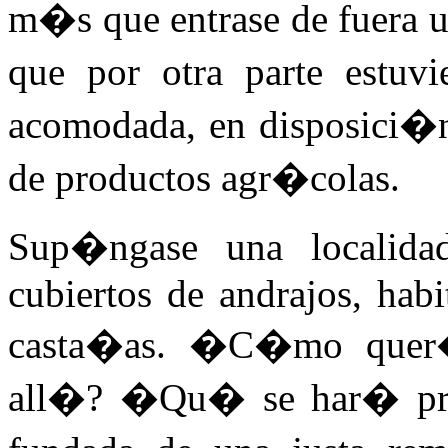
m�s que entrase de fuera u
que por otra parte estuv
acomodada, en disposici�n
de productos agr�colas.
Sup�ngase una localid
cubiertos de andrajos, hab
casta�as. �C�mo quer�is
all�? �Qu� se har� produ