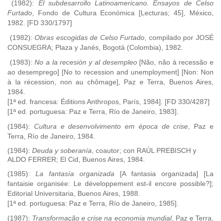
(1982):
El subdesarrollo Latinoamericano. Ensayos de Celso
Furtado
, Fondo de Cultura Económica [Lecturas; 45], México,
1982. [FD 330/1797]
(1982):
Obras escogidas de Celso Furtado
, compilado por JOSÉ
CONSUEGRA; Plaza y Janés, Bogotá (Colombia), 1982.
(1983):
No a la recesión y al desempleo
[Não, não à recessão e
ao desemprego] [No to recession and unemployment] [Non: Non
à la récession, non au chômage], Paz e Terra, Buenos Aires,
1984.
[1ª ed. francesa: Éditions Anthropos, París, 1984].
[FD 330/4287]
[1ª ed. portuguesa: Paz e Terra, Río de Janeiro, 1983].
(1984):
Cultura e desenvolvimento em época de crise
, Paz e
Terra, Río de Janeiro, 1984.
(1984):
Deuda y soberanía
, coautor; con RAÚL PREBISCH y
ALDO FERRER; El Cid, Buenos Aires, 1984.
(1985):
La fantasía organizada
[A fantasia organizada] [La
fantaisie organisée: Le développement est-il encore possible?];
Editorial Universitaria, Buenos Aires, 1988.
[1ª ed. portuguesa: Paz e Terra, Río de Janeiro, 1985].
(1987):
Transformação e crise na economia mundial
, Paz e Terra,