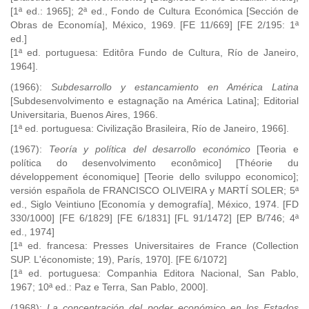
[1ª ed.: 1965]; 2ª ed., Fondo de Cultura Económica [
Sección de
Obras de Economía
], México, 1969. [FE 11/669] [FE 2/195: 1ª
ed.]
[1ª ed. portuguesa: Editôra Fundo de Cultura, Río de Janeiro,
1964].
(1966):
Subdesarrollo y estancamiento en América Latina
[Subdesenvolvimento e estagnação na América Latina]; Editorial
Universitaria, Buenos Aires, 1966.
[1ª ed. portuguesa: Civilização Brasileira, Río de Janeiro, 1966].
(1967):
Teoría y política del desarrollo económico
[Teoria e
política do desenvolvimento econômico] [Théorie du
développement économique] [Teorie dello sviluppo economico];
versión española de FRANCISCO OLIVEIRA y MARTÍ SOLER; 5ª
ed., Siglo Veintiuno [Economía y demografía], México, 1974.
[FD
330/1000] [FE 6/1829] [FE 6/1831] [FL 91/1472] [EP B/746; 4ª
ed., 1974]
[1ª ed. francesa: Presses Universitaires de France (Collection
SUP.
L'économiste; 19), París, 1970]. [FE 6/1072]
[1ª ed. portuguesa: Companhia Editora Nacional, San Pablo,
1967; 10ª ed.: Paz e Terra, San Pablo, 2000].
(1968):
La concentración del poder económico en los Estados