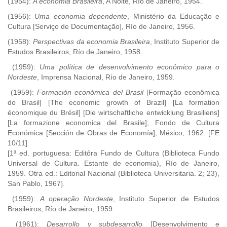
(1954):
A economia Brasileira
, A Noite, Río de Janeiro, 1954.
(1956):
Uma economia dependente
, Ministério da Educação e
Cultura [Serviço de Documentação], Río de Janeiro, 1956.
(1958):
Perspectivas da economia Brasileira
, Instituto Superior de
Estudos Brasileiros, Río de Janeiro, 1958.
(1959):
Uma política de desenvolvimento econômico para o
Nordeste
, Imprensa Nacional, Río de Janeiro, 1959.
(1959):
Formación económica del Brasil
[Formação econômica
do Brasil] [The economic growth of Brazil] [La formation
économique du Brésil] [Die wirtschaftliche entwicklung Brasiliens]
[La formazione economica del Brasile]; Fondo de Cultura
Económica [Sección de Obras de Economía], México, 1962. [FE
10/11]
[1ª ed. portuguesa: Editôra Fundo de Cultura (Biblioteca Fundo
Universal de Cultura. Estante de economia), Río de Janeiro,
1959. Otra ed.: Editorial Nacional (Biblioteca Universitaria. 2; 23),
San Pablo, 1967].
(1959):
A operação Nordeste
, Instituto Superior de Estudos
Brasileiros, Río de Janeiro, 1959.
(1961):
Desarrollo y subdesarrollo
[Desenvolvimento e