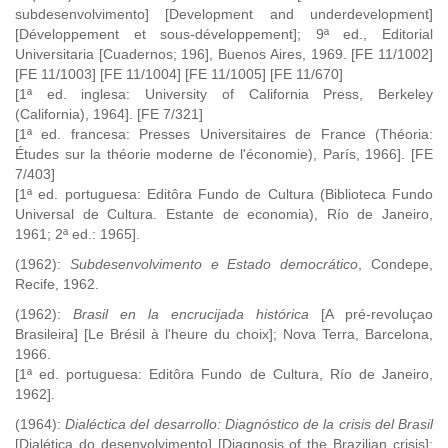
subdesenvolvimento] [Development and underdevelopment]
[Développement et sous-développement]; 9ª ed., Editorial
Universitaria [Cuadernos; 196], Buenos Aires, 1969. [FE 11/1002]
[FE 11/1003] [FE 11/1004] [FE 11/1005] [FE 11/670]
[1ª ed. inglesa: University of California Press, Berkeley
(California), 1964].
[FE 7/321]
[1ª ed. francesa: Presses Universitaires de France (Théoria:
Études sur la théorie moderne de l'économie), París, 1966].
[FE
7/403]
[1ª ed. portuguesa: Editôra Fundo de Cultura (Biblioteca Fundo
Universal de Cultura. Estante de economia), Río de Janeiro,
1961; 2ª ed.: 1965].
(1962):
Subdesenvolvimento e Estado democrático
, Condepe,
Recife, 1962.
(1962):
Brasil en la encrucijada histórica
[A pré-revoluçao
Brasileira] [Le Brésil à l'heure du choix]; Nova Terra, Barcelona,
1966.
[1ª ed. portuguesa: Editôra Fundo de Cultura, Río de Janeiro,
1962].
(1964):
Dialéctica del desarrollo: Diagnóstico de la crisis del Brasil
[Dialética do desenvolvimento] [Diagnosis of the Brazilian crisis];