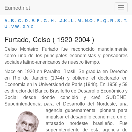
Eumed.net
Toggl
navig
A
-
B
-
C
-
D
-
E
-
F
-
G
-
H
-
I-J-K
-
L
-
M
-
N-O
-
P
-
Q
-
R
-
S
-
T-
U
-
V-W
-
X-Y-Z
Furtado, Celso ( 1920-2004 )
Celso Monteiro Furtado fue reconocido mundialmente
como uno de los principales economistas y pensadores
sociales latino-americanos de nuestro tiempo.
Nace en 1920 en Paraíba, Brasil. Se gradúa en Derecho
en Rio de Janeiro (1944) y obtiene el doctorado en
Economía en la Universidad de París (1948). En 1958 y 59
es director del Banco Brasileño de Desarrollo Económico y
Social desde donde concibió y creó SUDENE,
Superintendencia para el Desarrollo del Nordeste, una
agencia gubern
amental pionera para
impulsar el desarrollo económico en el
atrasado nordeste brasileño. Fue
superintendente de esta agencia de