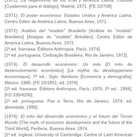
(1971):
La hegemonía de los USA y América Latina
, Edicusa
[Cuadernos para el diálogo], Madrid, 1971. [FE 10/708]
(1971):
El poder económico: Estados Unidos y América Latina
,
Centro Editor de América Latina, Buenos Aires, 1971.
(1972):
Análisis del "modelo" Brasileño
[Análise do "modelo"
Brasileiro] [Analyse du "modèle" Brésilien]; Centro Editor de
América Latina, Buenos Aires, 1972.
[1ª ed. francesa: Éditions Anthropos, París, 1974].
[1ª ed. portuguesa: Civilização Brasileira, Río de Janeiro, 1972].
(1974):
El desarrollo económico: Un mito
[O mito do
desenvolvimento econômico] [Le mythe du développement
économique]; 7ª ed., Siglo Veintiuno [Economía y demografía],
México, 1985. [FE 10/1851; ed. 1976]
[1ª ed. francesa: Éditions Anthropos, París, 1976; 2ª ed.: 1984].
[FD 330/4290]
[1ª ed. portuguesa: Paz e Terra, Río de Janeiro, 1974; ed.
abreviada: 1996].
(1974):
El mito del desarrollo económico y el futuro del Tercer
Mundo
[The myth of economic development and the future of the
Third World]; Periferia, Buenos Aires, 1974.
[1ª ed. inglesa: University of Cambridge. Centre of Latin American