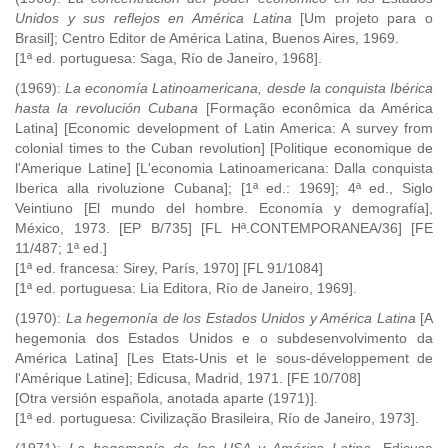
Unidos y sus reflejos en América Latina
[Um projeto para o
Brasil]; Centro Editor de América Latina, Buenos Aires, 1969.
[1ª ed. portuguesa: Saga, Río de Janeiro, 1968].
(1969):
La economía Latinoamericana, desde la conquista Ibérica
hasta la revolución Cubana
[Formação econômica da América
Latina] [Economic development of Latin America: A survey from
colonial times to the Cuban revolution] [Politique economique de
l'Amerique Latine] [L'economia Latinoamericana: Dalla conquista
Iberica alla rivoluzione Cubana]; [1ª ed.: 1969]; 4ª ed., Siglo
Veintiuno [El mundo del hombre. Economía y demografía],
México, 1973. [EP B/735] [FL Hª.CONTEMPORANEA/36] [FE
11/487; 1ª ed.]
[1ª ed. francesa: Sirey, París, 1970] [FL 91/1084]
[1ª ed. portuguesa: Lia Editora, Río de Janeiro, 1969].
(1970):
La hegemonía de los Estados Unidos y América Latina
[A
hegemonia dos Estados Unidos e o subdesenvolvimento da
América Latina] [Les Etats-Unis et le sous-développement de
l'Amérique Latine]; Edicusa, Madrid, 1971. [FE 10/708]
[Otra versión española, anotada aparte (1971)].
[1ª ed. portuguesa: Civilização Brasileira, Río de Janeiro, 1973].