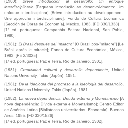
(1980):
Breve introducción al desarrollo: Un enfoque
interdisciplinario
[Pequena introdução ao desenvolvimento: Um
enfoque interdisciplinar] [Brève introduction au développement:
Une approche interdisciplinaire]; Fondo de Cultura Económica
[Sección de Obras de Economía], México, 1983. [FD 330/1338]
[1ª ed. portuguesa: Companhia Editora Nacional, San Pablo,
1980].
(1981):
El Brasil después del "milagro"
[O Brazil pós-"milagre"] [Le
Brésil après le miracle]; Fondo de Cultura Económica, México,
1983. [FE 2/3025]
[1ª ed. portuguesa: Paz e Terra, Río de Janeiro, 1981].
(1981):
Creatividad cultural y desarrollo dependiente
, United
Nations University, Tokio (Japón), 1981.
(1981):
De la ideología del progreso a la ideología del desarrollo
,
United Nations University, Tokio (Japón), 1981.
(1982):
La nueva dependencia: Deuda externa y Monetarismo
[A
nova dependência: Dívida externa e Monetarismo]; Centro Editor
de América Latina [Bibliotecas universitarias. Economía], Buenos
Aires, 1985. [FD 330/1526]
[1ª ed. portuguesa: Paz e Terra, Río de Janeiro, 1982].