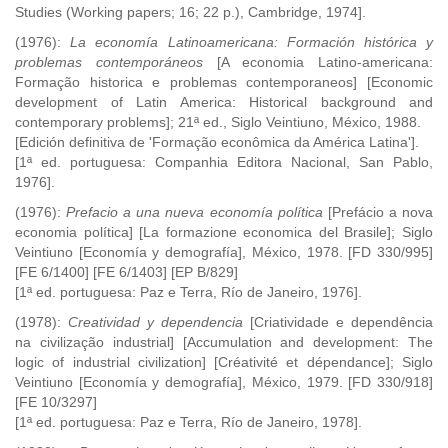
Studies (Working papers; 16; 22 p.), Cambridge, 1974].
(1976):
La economía Latinoamericana: Formación histórica y
problemas contemporáneos
[A economia Latino-americana:
Formação historica e problemas contemporaneos] [Economic
development of Latin America: Historical background and
contemporary problems]; 21ª ed., Siglo Veintiuno, México, 1988.
[Edición definitiva de 'Formação econômica da América Latina'].
[1ª ed. portuguesa: Companhia Editora Nacional, San Pablo,
1976].
(1976):
Prefacio a una nueva economía política
[Prefácio a nova
economia política] [La formazione economica del Brasile]; Siglo
Veintiuno [Economía y demografía], México, 1978. [FD 330/995]
[FE 6/1400] [FE 6/1403] [EP B/829]
[1ª ed. portuguesa: Paz e Terra, Río de Janeiro, 1976].
(1978):
Creatividad y dependencia
[Criatividade e dependência
na civilização industrial] [Accumulation and development: The
logic of industrial civilization] [Créativité et dépendance]; Siglo
Veintiuno [Economía y demografía], México, 1979. [FD 330/918]
[FE 10/3297]
[1ª ed. portuguesa: Paz e Terra, Río de Janeiro, 1978].