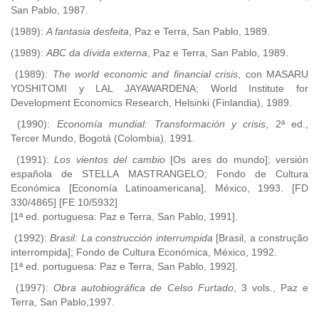
San Pablo, 1987.
(1989):
A fantasia desfeita
, Paz e Terra, San Pablo, 1989.
(1989):
ABC da dívida externa
, Paz e Terra, San Pablo, 1989.
(1989):
The world economic and financial crisis
, con MASARU
YOSHITOMI y LAL JAYAWARDENA; World Institute for
Development Economics Research, Helsinki (Finlandia), 1989.
(1990):
Economía mundial: Transformación y crisis
, 2ª ed.,
Tercer Mundo, Bogotá (Colombia), 1991.
(1991):
Los vientos del cambio
[Os ares do mundo]; versión
española de STELLA MASTRANGELO; Fondo de Cultura
Económica [Economía Latinoamericana], México, 1993. [FD
330/4865] [FE 10/5932]
[1ª ed. portuguesa: Paz e Terra, San Pablo, 1991].
(1992):
Brasil: La construcción interrumpida
[Brasil, a construção
interrompida]; Fondo de Cultura Económica, México, 1992.
[1ª ed. portuguesa: Paz e Terra, San Pablo, 1992].
(1997):
Obra autobiográfica de Celso Furtado
, 3 vols., Paz e
Terra, San Pablo,1997.