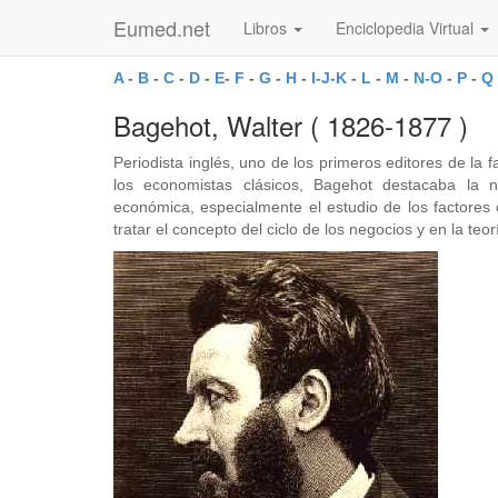
Eumed.net
Libros
Enciclopedia Virtual
A
-
B
-
C
-
D
-
E
-
F
-
G
-
H
-
I-J-K
-
L
-
M
-
N-O
-
P
-
Q
Bagehot, Walter ( 1826-1877 )
Periodista inglés, uno de los primeros editores de la
los economistas clásicos, Bagehot destacaba la n
económica, especialmente el estudio de los factores 
tratar el concepto del ciclo de los negocios y en la teo