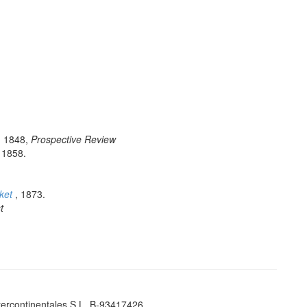
, 1848,
Prospective Review
, 1858.
ket
, 1873.
t
tercontinentales S.L. B-93417426.