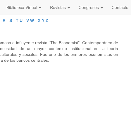
Biblioteca Virtual
Revistas
Congresos
Contacto
-
R
-
S
-
T-U
-
V-W
-
X-Y-Z
 famosa e influyente revista "The Economist". Contemporáneo de
ecesidad de un mayor contenido institucional en la teoría
culturales y sociales. Fue uno de los primeros economistas en
ría de los bancos centrales.