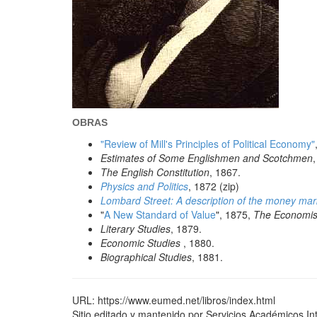
OBRAS
"Review of Mill's Principles of Political Economy"
Estimates of Some Englishmen and Scotchmen
The English Constitution
, 1867.
Physics and Politics
, 1872 (zip)
Lombard Street: A description of the money mar
"
A New Standard of Value
", 1875,
The Economis
Literary Studies
, 1879.
Economic Studies
, 1880.
Biographical Studies
, 1881.
URL: https://www.eumed.net/libros/index.html
Sitio editado y mantenido por Servicios Académicos In