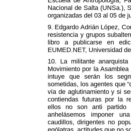
Escuela de Antropología, F
Nacional de Salta (UNSa.), Sa
organizadas del 03 al 05 de j
9.
Edgardo Adrián López, Con
resistencia y grupos subaltern
libro a publicarse en edi
EUMED.NET, Universidad de 
10.
La militante anarquista 
Movimiento por la Asamblea 
intuye que serán los segm
sometidas, los agentes que “d
vía de aglutinamiento y si se
contiendas futuras por la r
ellos no son anti partid
anhelásemos imponer una
caudillos, dirigentes no popu
ególatras, actitudes que no so