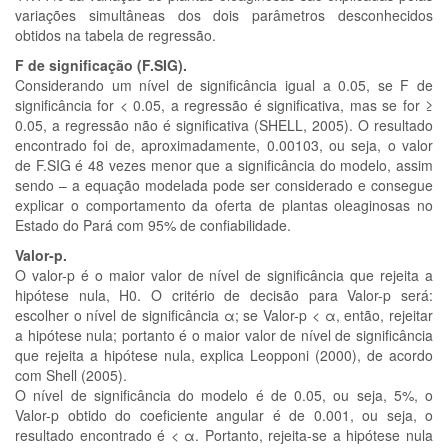
variações simultâneas dos dois parâmetros desconhecidos
obtidos na tabela de regressão.
F de significação (F.SIG).
Considerando um nível de significância igual a 0.05, se F de
significância for < 0.05, a regressão é significativa, mas se for ≥
0.05, a regressão não é significativa (SHELL, 2005). O resultado
encontrado foi de, aproximadamente, 0.00103, ou seja, o valor
de F.SIG é 48 vezes menor que a significância do modelo, assim
sendo – a equação modelada pode ser considerado e consegue
explicar o comportamento da oferta de plantas oleaginosas no
Estado do Pará com 95% de confiabilidade.
Valor-p.
O valor-p é o maior valor de nível de significância que rejeita a
hipótese nula, H0. O critério de decisão para Valor-p será:
escolher o nível de significância α; se Valor-p < α, então, rejeitar
a hipótese nula; portanto é o maior valor de nível de significância
que rejeita a hipótese nula, explica Leopponi (2000), de acordo
com Shell (2005).
O nível de significância do modelo é de 0.05, ou seja, 5%, o
Valor-p obtido do coeficiente angular é de 0.001, ou seja, o
resultado encontrado é < α. Portanto, rejeita-se a hipótese nula