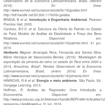
Observatorio de la Economía Latinoamericana, Brasil, (febrero
2016). En línea:
http://www.eumed.net/cursecon/ecolat/br/16/goiaba.html
http://hdl.handle.net/20.500.11763/br-goiaba.
BRAGA, B
et al
.
Introdução à Engenharia Ambiental
. Pearson
Prentice Hall, 2005.
Cardoso, B.F.O.
et al
. Estrutura da Oferta do Palmito no Estado
do Pará: Modelo de Análise da Elasticidade e Preço dos Bens
Relativos. Disponível em:
http://www.eumed.net/cursecon/ecolat/br/16/palmito.html. 31 jun.
2016.
Heriberto
Wagner Amanajás Pena, Fernanda dos Santos Silva,
Mário Henrique de Vasconcelos Bentes; (2016): “Modelagem de
exportação da pimenta-do-reino no estado do Pará entre 2000 e
2014, Amazônia, Brasil”, Revista Observatorio de la Economía
Latinoamericana, Brasil, (enero 2016). En línea:
http://www.eumed.net/cursecon/ecolat/br/16/pimenta.html
HINRICHS, R.A
et al.
Energia e meio ambiente
. São Paulo: Ed.
Cengage Learning, 2013.
Hoffman, R. Análise de Regressão: Uma Introdução a
Econometria. Disponível em:
http://www.producao.usp.br/bitstream/handle/BDPI/48616/Anali
sequence=1&isAllowed=y. 31 jun. 2016.