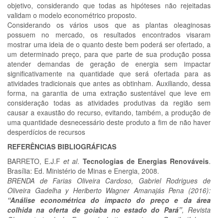
objetivo, considerando que todas as hipóteses não rejeitadas
validam o modelo econométrico proposto.
Considerando os vários usos que as plantas oleaginosas
possuem no mercado, os resultados encontrados visaram
mostrar uma ideia de o quanto deste bem poderá ser ofertado, a
um determinado preço, para que parte de sua produção possa
atender demandas de geração de energia sem impactar
significativamente na quantidade que será ofertada para as
atividades tradicionais que antes as obtinham. Auxiliando, dessa
forma, na garantia de uma extração sustentável que leve em
consideração todas as atividades produtivas da região sem
causar a exaustão do recurso, evitando, também, a produção de
uma quantidade desnecessário deste produto a fim de não haver
desperdícios de recursos
REFERÊNCIAS BIBLIOGRÁFICAS
BARRETO, E.J.F
et al
.
Tecnologias de Energias Renováveis
.
Brasília: Ed. Ministério de Minas e Energia, 2008.
BRENDA de Farias Oliveira Cardoso, Gabriel Rodrigues de
Oliveira Gadelha y Heriberto Wagner Amanajás Pena (2016):
“Análise econométrica do impacto do preço e da área
colhida na oferta de goiaba no estado do Pará”
, Revista