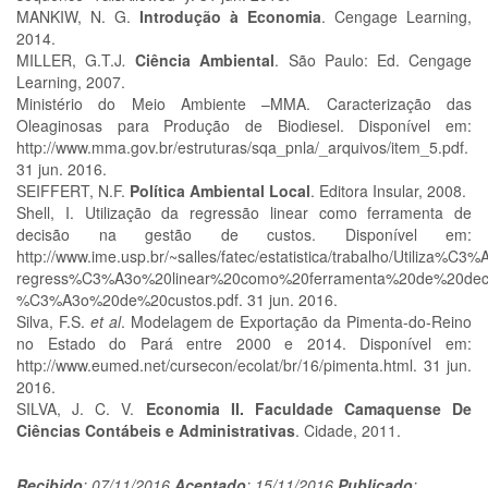
MANKIW, N. G.
Introdução à Economia
. Cengage Learning,
2014.
MILLER, G.T.J
.
Ciência Ambiental
. São Paulo: Ed. Cengage
Learning, 2007.
Ministério do Meio Ambiente –MMA. Caracterização das
Oleaginosas para Produção de Biodiesel. Disponível em:
http://www.mma.gov.br/estruturas/sqa_pnla/_arquivos/item_5.pdf.
31 jun. 2016.
SEIFFERT, N.F.
Política Ambiental Local
. Editora Insular, 2008.
Shell, I. Utilização da regressão linear como ferramenta de
decisão na gestão de custos. Disponível em:
http://www.ime.usp.br/~salles/fatec/estatistica/trabalho/Utiliz
regress%C3%A3o%20linear%20como%20ferramenta%20de%20de
%C3%A3o%20de%20custos.pdf. 31 jun. 2016.
Silva, F.S.
et al
. Modelagem de Exportação da Pimenta-do-Reino
no Estado do Pará entre 2000 e 2014. Disponível em:
http://www.eumed.net/cursecon/ecolat/br/16/pimenta.html. 31 jun.
2016.
SILVA, J. C. V.
Economia II. Faculdade Camaquense De
Ciências Contábeis e Administrativas
. Cidade, 2011.
Recibido
: 07/11/2016
Aceptado
: 15/11/2016
Publicado
: