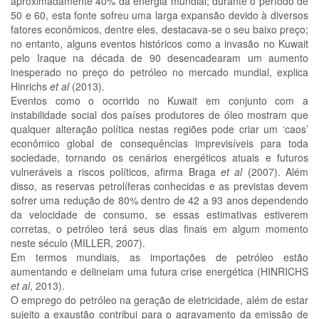
aproximadamente 40% da energia mundial; durante o período de
50 e 60, esta fonte sofreu uma larga expansão devido à diversos
fatores econômicos, dentre eles, destacava-se o seu baixo preço;
no entanto, alguns eventos históricos como a invasão no Kuwait
pelo Iraque na década de 90 desencadearam um aumento
inesperado no preço do petróleo no mercado mundial, explica
Hinrichs
et al
(2013).
Eventos como o ocorrido no Kuwait em conjunto com a
instabilidade social dos países produtores de óleo mostram que
qualquer alteração política nestas regiões pode criar um ‘caos’
econômico global de consequências imprevisíveis para toda
sociedade, tornando os cenários energéticos atuais e futuros
vulneráveis a riscos políticos, afirma Braga
et al
(2007). Além
disso, as reservas petrolíferas conhecidas e as previstas devem
sofrer uma redução de 80% dentro de 42 a 93 anos dependendo
da velocidade de consumo, se essas estimativas estiverem
corretas, o petróleo terá seus dias finais em algum momento
neste século (MILLER, 2007).
Em termos mundiais, as importações de petróleo estão
aumentando e delineiam uma futura crise energética (HINRICHS
et al
, 2013).
O emprego do petróleo na geração de eletricidade, além de estar
sujeito a exaustão contribui para o agravamento da emissão de