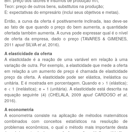
Bm: preço dos fatores e insumos de produção m/t;
Tecn: preço de outros bens, substitutos na produção;
E: expectativas do empresário (inclui seus objetivos e metas).
Então, a curva da oferta é positivamente inclinada, isso deve-se
ao fato de que quando o preço do bem aumenta, a quantidade
ofertada também aumenta. A curva pode expressar qual é o nível
de oferta da empresa, dado o preço (TAVARES & GIMENES,
2011
apud
SILVA
et al
, 2016).
A elasticidade da oferta
A elasticidade é a reação de uma variável em relação à uma
variação de outra. Por exemplo, a elasticidade que mede a oferta
em relação a um aumento de preço é chamada de elasticidade
preço da oferta. A elasticidade pode ser elástica, inelástica ou
unitária. E é mostrada em porcentagem. Quando e > 1 (elástica);
e < 1 (inelástica); e = 1 (unitária). A elasticidade está descrita na
equação seguinte (4) (CHELALA, 2009
apud
CARDOSO
et al
,
2016).
A econometria
A econometria consiste na aplicação de métodos matemáticos
combinados com conceitos estatísticos na resolução de
problemas econômicos, o qual o método mais importante desta