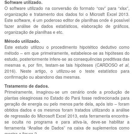
Software utilizado.
O software utilizado na conversão do formato “csv” para “xlsx”,
organização e tratamento dos dados foi o Microsft Excel 2013.
Este software, é um poderoso editor de planilhas onde é possível
fazer análise de dados estatísticos, elaboração de gráficos,
organização de planilhas e etc.
Método utilizado.
Este estudo utilizou o procedimento hipotético dedutivo como
método – em que primeiramente, estabelece-se as hipóteses do
estudo, posteriormente infere-se as consequências preditivas das
mesmas e, por fim, testam-se tais hipóteses (CARDOSO
et al
,
2016). Neste artigo, o utilizou-se o teste estatístico para
confirmação ou abandono das mesmas.
Tratamento de dados.
Primeiramente, imaginou-se um cenário onde a produção de
plantas oleaginosas no Estado do Pará fosse redirecionada para
geração de energia ou pelo menos parte dela, após isto – foram
obtidos dados e os mesmos foram tratados utilizando a análise
de regressão do Microsoft Excel 2013, esta ferramenta encontra-
se oculta no programa e para ativa-la, deve-se habilitar a
ferramenta “Analise de Dados” na caixa de suplementos como
mostra a figura 2.