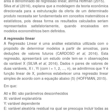
área é denominado de regressão linear, afirma Hoffman (2015).
Silva
et al
(2016), explana que a modelagem da teoria econômica
direcionada para a estruturação da oferta de um determinado
produto necessita ser fundamentada em conceitos matemáticos e
estatísticos, pois dessa forma os resultados calculados seriam
representados satisfatoriamente, quando encaixados em
modelos econométricos bem definidos.
A regressão linear
A Regressão Linear é uma análise estatística utilizada com o
propósito de determinar modelos a partir de amostras, para
deduções de valores futuros (CARDOSO
et al,
2016). Esta
regressão, apresentará um estudo onde tem-se n observações
da variável X (SILVA
et al,
2016). Dados n pares de valores de
duas variáveis, X i , Yi (com i = 1, 2, ..., n), se admitirmos que Y é
função linear de X, podemos estabelecer uma regressão linear
simples de acordo com a equação abaixo (5) (HOFFMAN, 2015).
Em que:
A0 e B0: são parâmetros desconhecidos
Xi: variável explanatória
Y: variável dependente
E: variável aleatória residual na qual se preocupa incluir todas as