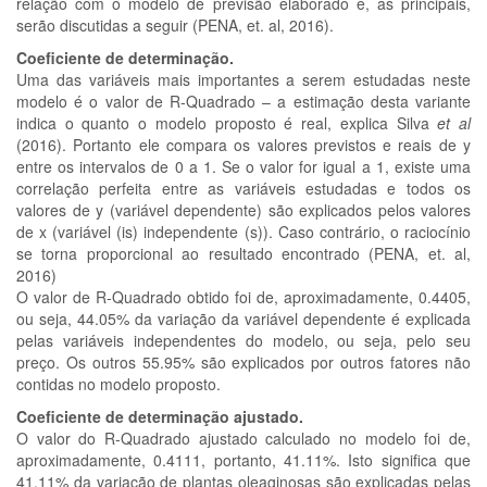
relação com o modelo de previsão elaborado e, as principais,
serão discutidas a seguir (PENA, et. al, 2016).
Coeficiente de determinação.
Uma das variáveis mais importantes a serem estudadas neste
modelo é o valor de R-Quadrado – a estimação desta variante
indica o quanto o modelo proposto é real, explica Silva
et al
(2016). Portanto ele compara os valores previstos e reais de y
entre os intervalos de 0 a 1. Se o valor for igual a 1, existe uma
correlação perfeita entre as variáveis estudadas e todos os
valores de y (variável dependente) são explicados pelos valores
de x (variável (is) independente (s)). Caso contrário, o raciocínio
se torna proporcional ao resultado encontrado (PENA, et. al,
2016)
O valor de R-Quadrado obtido foi de, aproximadamente, 0.4405,
ou seja, 44.05% da variação da variável dependente é explicada
pelas variáveis independentes do modelo, ou seja, pelo seu
preço. Os outros 55.95% são explicados por outros fatores não
contidas no modelo proposto.
Coeficiente de determinação ajustado.
O valor do R-Quadrado ajustado calculado no modelo foi de,
aproximadamente, 0.4111, portanto, 41.11%. Isto significa que
41.11% da variação de plantas oleaginosas são explicadas pelas