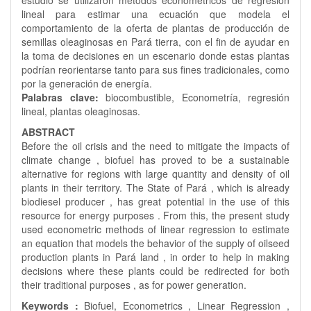
estudio se utilizaron métodos econométricos de regresión
lineal para estimar una ecuación que modela el
comportamiento de la oferta de plantas de producción de
semillas oleaginosas en Pará tierra, con el fin de ayudar en
la toma de decisiones en un escenario donde estas plantas
podrían reorientarse tanto para sus fines tradicionales, como
por la generación de energía.
Palabras clave:
biocombustible, Econometría, regresión
lineal, plantas oleaginosas.
ABSTRACT
Before the oil crisis and the need to mitigate the impacts of
climate change , biofuel has proved to be a sustainable
alternative for regions with large quantity and density of oil
plants in their territory. The State of Pará , which is already
biodiesel producer , has great potential in the use of this
resource for energy purposes . From this, the present study
used econometric methods of linear regression to estimate
an equation that models the behavior of the supply of oilseed
production plants in Pará land , in order to help in making
decisions where these plants could be redirected for both
their traditional purposes , as for power generation.
Keywords :
Biofuel, Econometrics , Linear Regression ,