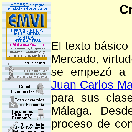
C
El texto básic
Mercado, virtud
se empezó a e
Juan Carlos Mar
para sus clas
Málaga. Desd
proceso de con