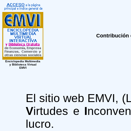
Contribución 
Enciclopedia Multimedia
y Biblioteca Virtual
EMVI
El sitio web EMVI, 
V
irtudes e
I
nconveni
lucro.