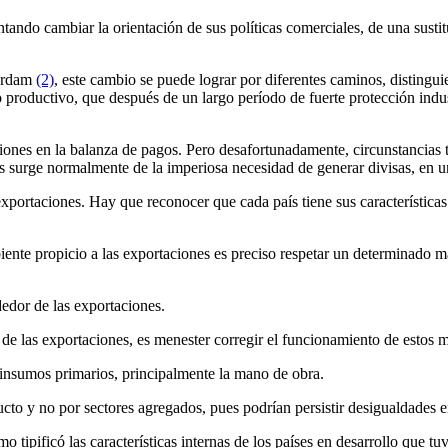
tentando cambiar la orientación de sus políticas comerciales, de una su
terdam
(2)
, este cambio se puede lograr por diferentes caminos, distingu
o productivo, que después de un largo período de fuerte protección indu
ones en la balanza de pagos. Pero desafortunadamente, circunstancias tan
as surge normalmente de la imperiosa necesidad de generar divisas, en u
xportaciones. Hay que reconocer que cada país tiene sus características e
biente propicio a las exportaciones es preciso respetar un determinado 
dedor de las exportaciones.
 de las exportaciones, es menester corregir el funcionamiento de estos 
 insumos primarios, principalmente la mano de obra.
cto y no por sectores agregados, pues podrían persistir desigualdades 
o tipificó las características internas de los países en desarrollo que t