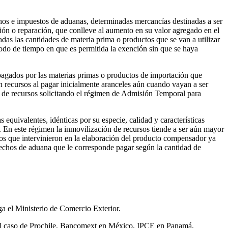
hos e impuestos de aduanas, determinadas mercancías destinadas a ser
ión o reparación, que conlleve al aumento en su valor agregado en el
eadas las cantidades de materia prima o productos que se van a utilizar
odo de tiempo en que es permitida la exención sin que se haya
agados por las materias primas o productos de importación que
n recursos al pagar inicialmente aranceles aún cuando vayan a ser
ón de recursos solicitando el régimen de Admisión Temporal para
quivalentes, idénticas por su especie, calidad y características
. En este régimen la inmovilización de recursos tiende a ser aún mayor
os que intervinieron en la elaboración del producto compensador ya
rechos de aduana que le corresponde pagar según la cantidad de
ga el Ministerio de Comercio Exterior.
es el caso de Prochile, Bancomext en México, IPCE en Panamá,