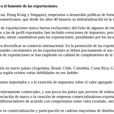
a el fomento de las exportaciones.
wan, Hong Kong y Singapur), empezaron a desarrollar políticas de fomen
noamericanos, que desde los años 40 basaron su industrialización en la s
ón de exportaciones nunca fueron excluyentes; del éxito de algunos de 
 a las de perfil exportador, han incluido exenciones de impuestos, precio
io, metas cuantitativas para las exportaciones, penalidades por los inc
 diversificar su comercio internacional. En la promoción de las exportac
randes crecimientos en las exportaciones se deben precisamente al uso 
ón de exportaciones se han empleado en calidad de complementos de la lib
tación en nueve países (Argentina, Brasil, Chile, Colombia, Costa Rica,
a región existen varias debilidades en ese ámbito:
sumos importados y a la exención de impuestos sobre el valor agregado 
 estrictamente comerciales, y son pocos los países que proveen de estímu
ciación de marca o la creación de empresas comercializadoras-exportador
s diferenciadores de acuerdo con compromisos sobre valor exortado, otro
r en comercialización y participación en cadenas mayoristas de distribu