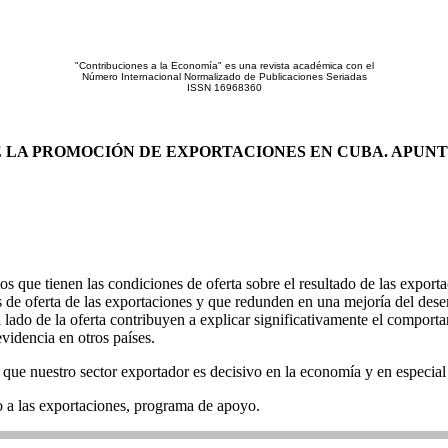
"Contribuciones a la Economía" es una revista académica con el
Número Internacional Normalizado de Publicaciones Seriadas
ISSN 16968360
 LA PROMOCIÓN DE EXPORTACIONES EN CUBA. APUNTE
ctos que tienen las condiciones de oferta sobre el resultado de las export
es de oferta de las exportaciones y que redunden en una mejoría del des
el lado de la oferta contribuyen a explicar significativamente el compor
idencia en otros países.
a que nuestro sector exportador es decisivo en la economía y en especial
o a las exportaciones, programa de apoyo.