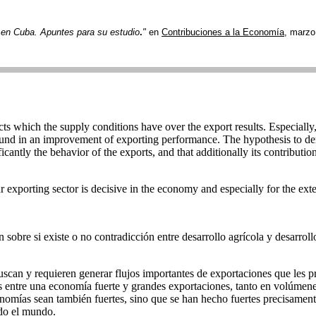
 en Cuba. Apuntes para su estudio
.
"
en
Contribuciones a la Economía
, marzo
ects which the supply conditions have over the export results. Especially,
und in an improvement of exporting performance. The hypothesis to demonst
ificantly the behavior of the exports, and that additionally its contribu
 exporting sector is decisive in the economy and especially for the exte
sobre si existe o no contradicción entre desarrollo agrícola y desarrollo
uscan y requieren generar flujos importantes de exportaciones que les pr
sis entre una economía fuerte y grandes exportaciones, tanto en volúme
onomías sean también fuertes, sino que se han hecho fuertes precisament
odo el mundo.