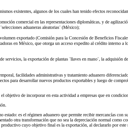
ismos existentes, algunos de los cuales han tenido efectos reconocidam
omoción comercial en las representaciones diplomáticas, y de agilización
 ¨selecciones aduaneras aleatorias¨ (México);
olumen exportado (Comisión para la Concesión de Beneficios Fiscales 
ras en México, que otorga un acceso expedito al crédito interno a los
de servicios, la exportación de plantas ¨llaves en mano¨, la adquisión de
emporal, facilidades administrativas y tratamiento aduanero diferenciad
ectos para desarrollar nuevos productos exportables y luego de comprob
el objetivo de incorporar en esta actividad a empresas que en condicio
ión.
o estado: es el régimen aduanero que permite recibir mercancías con s
mentado otra transformación que no sea la depreciación normal como co
 productivo cuyo objetivo final es la exportación, al declararlo por es