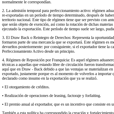
normalmente le correspondían.
2. La admisión temporal para perfeccionamiento activo: régimen aduan
re-exportadas en un período de tiempo determinado, después de haber s
territorio nacional. Este tipo de régimen tiene que ser previsto con an
que serán objeto de exención, así como la rotación de dichas materia
ejecutado la exportación. Este período de tiempo suele ser largo, pud
3. El Draw Back o Reintegro de Derechos: Representa la oportunidad 
formaron parte de una mercancía que se exportará. Este régimen es men
devueltos posteriormente: por consiguiente, si el exportador tiene la
Perfeccionamiento Activo desde un principio.
4. Régimen de Reposición por Franquicia: Es aquel régimen aduanero qu
técnicas a aquellas que estando libre de circulación fueron transform
aquí que en Draw - Back debido a que las ventajas se materializan en
exportado, justamente porque es al momento de volverlos a importar q
declarado como insumo en la exportación que ya se realizó.
• El otorgamiento de créditos.
• Realización de operaciones de leasing, factoraje y forfaiting.
• El premio anual al exportador, que es un incentivo que consiste en 
También a esta política ha correspondido la creación y fortalecimien