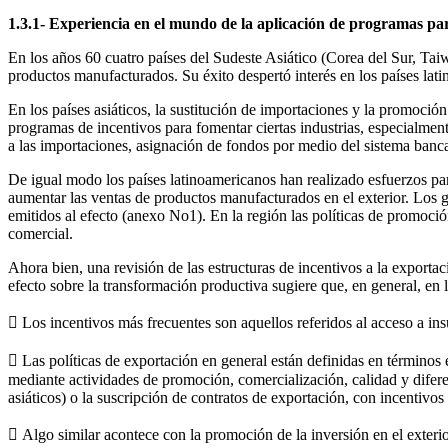
1.3.1- Experiencia en el mundo de la aplicación de programas par
En los años 60 cuatro países del Sudeste Asiático (Corea del Sur, Tai
productos manufacturados. Su éxito despertó interés en los países lati
En los países asiáticos, la sustitución de importaciones y la promoci
programas de incentivos para fomentar ciertas industrias, especialmente
a las importaciones, asignación de fondos por medio del sistema bancar
De igual modo los países latinoamericanos han realizado esfuerzos para
aumentar las ventas de productos manufacturados en el exterior. Los g
emitidos al efecto (anexo No1). En la región las políticas de promoci
comercial.
Ahora bien, una revisión de las estructuras de incentivos a la expor
efecto sobre la transformación productiva sugiere que, en general, en l
 Los incentivos más frecuentes son aquellos referidos al acceso a in
 Las políticas de exportación en general están definidas en términos
mediante actividades de promoción, comercialización, calidad y diferen
asiáticos) o la suscripción de contratos de exportación, con incentivo
 Algo similar acontece con la promoción de la inversión en el exterio