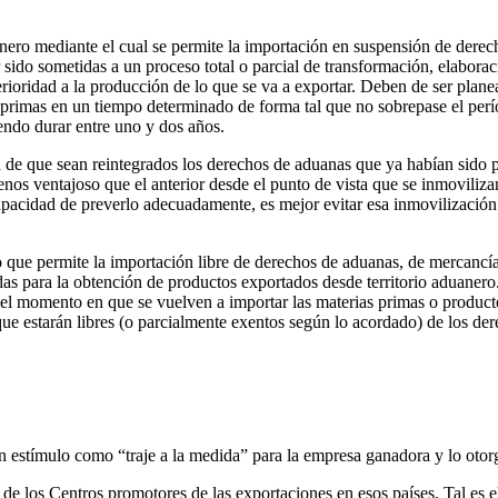
ero mediante el cual se permite la importación en suspensión de derec
ido sometidas a un proceso total o parcial de transformación, elaborac
terioridad a la producción de lo que se va a exportar. Deben de ser plan
s primas en un tiempo determinado de forma tal que no sobrepase el perí
iendo durar entre uno y dos años.
de que sean reintegrados los derechos de aduanas que ya habían sido p
os ventajoso que el anterior desde el punto de vista que se inmoviliza
 capacidad de preverlo adecuadamente, es mejor evitar esa inmovilizaci
e permite la importación libre de derechos de aduanas, de mercancías e
adas para la obtención de productos exportados desde territorio aduanero
 el momento en que se vuelven a importar las materias primas o product
ue estarán libres (o parcialmente exentos según lo acordado) de los de
un estímulo como “traje a la medida” para la empresa ganadora y lo otor
to de los Centros promotores de las exportaciones en esos países. Tal 