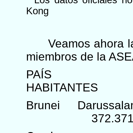
* Los datos oficiales n
Kong
Veamos ahora la p
miembros de la AS
P
HABITANTES E
Brunei 
372.3