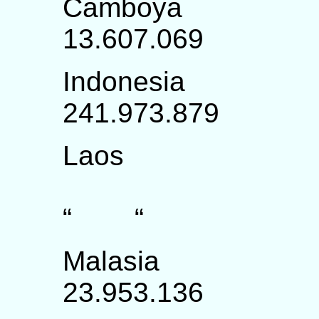
Cam
13.607.069 í
Indo
241.973.
Laos
6.2
“ “
Mal
23.953.1