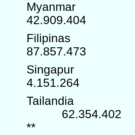
Mya
42.909.4
Fili
87.857.4
Sin
4.151.264 
Tail
62.354.402
**