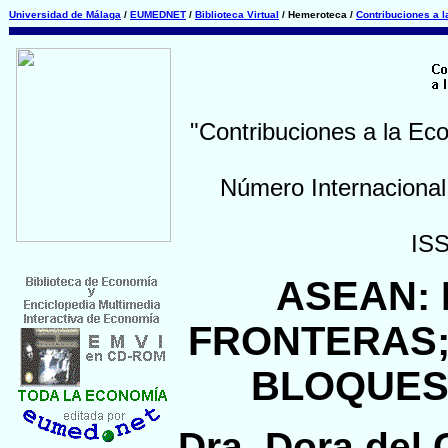
Universidad de Málaga
/
EUMEDNET
/
Biblioteca Virtual
/ Hemeroteca /
Contribuciones a 
"Contribuciones a la Ec
Número Internacional
IS
ASEAN:
FRONTERAS
BLOQUES
Dra. Dora del