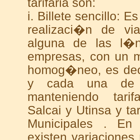
tarifaria son:
i. Billete sencillo: Es
realizaci�n de vi
alguna de las l�n
empresas, con un 
homog�neo, es deci
y cada una de 
manteniendo tarif
Salcai y Utinsa y t
Municipales . En 
existen variaciones