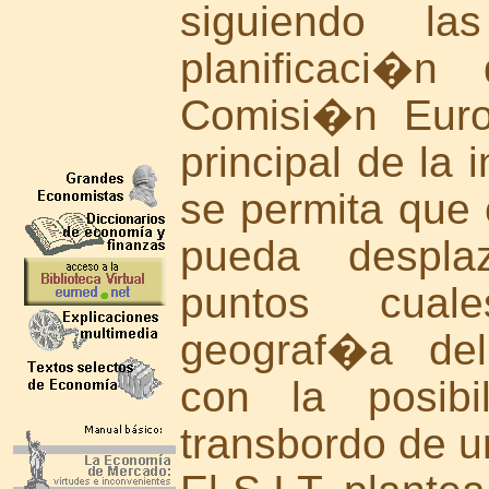
siguiendo la
planificaci�n
Comisi�n Euro
principal de la
se permita que 
pueda despla
puntos cual
geograf�a del 
con la posibi
transbordo de u