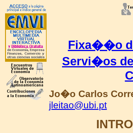
Fixa��o d
Servi�os de
C
Jo�o Carlos Corr
jleitao@ubi.pt
INTR