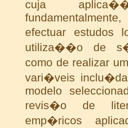
cuja aplica�
fundamentalmente,
efectuar estudos l
utiliza��o de s�
como de realizar u
vari�veis inclu�d
modelo selecciona
revis�o de lite
emp�ricos aplic