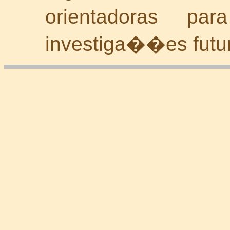
orientadoras p
investiga��es futu