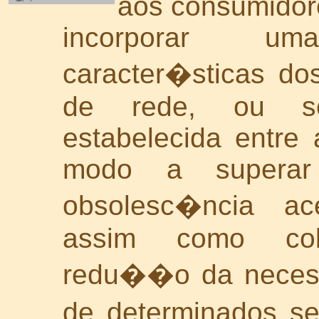
aos consumidore
incorporar u
caracter�sticas d
de rede, ou sej
estabelecida entre 
modo a superar
obsolesc�ncia ace
assim como col
redu��o da necess
de determinados s