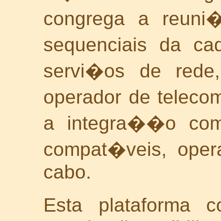
congrega a reuni�
sequenciais da c
servi�os de red
operador de telec
a integra��o com
compat�veis, oper
cabo.
Esta plataforma 