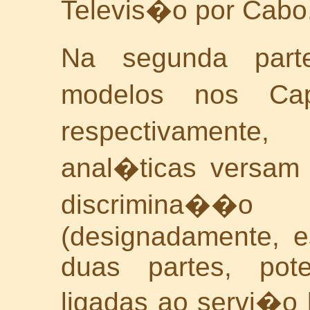
Televis�o por Cabo
Na segunda parte
modelos nos Cap
respectivamente,
anal�ticas versam 
discrimina
(designadamente, 
duas partes, pot
ligadas ao servi�o