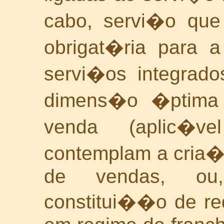
cabo, servi�o que
obrigat�ria para 
servi�os integrad
dimens�o �ptima 
venda (aplic�v
contemplam a cria�
de vendas, ou, 
constitui��o de re