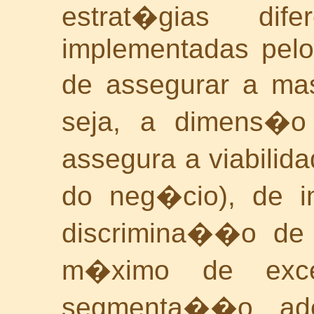
estrat�gias di
implementadas pelo
de assegurar a ma
seja, a dimens�
assegura a viabilid
do neg�cio), de i
discrimina��o de 
m�ximo de exce
segmenta��o ad