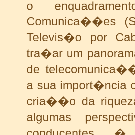
o enquadrame
Comunica��es (S
Televis�o por Ca
tra�ar um panorama
de telecomunica��
a sua import�ncia 
cria��o da riqueza
algumas perspecti
conducentes �