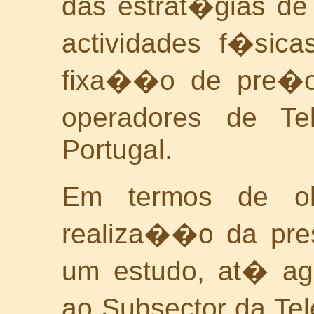
das estrat�gias de
actividades f�sic
fixa��o de pre�os
operadores de T
Portugal.
Em termos de obj
realiza��o da pres
um estudo, at� ago
ao Subsector da Te