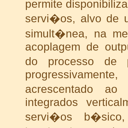
permite disponibiliz
servi�os, alvo de 
simult�nea, na me
acoplagem de outpu
do processo de 
progressivamen
acrescentado ao 
integrados vertica
servi�os b�sico