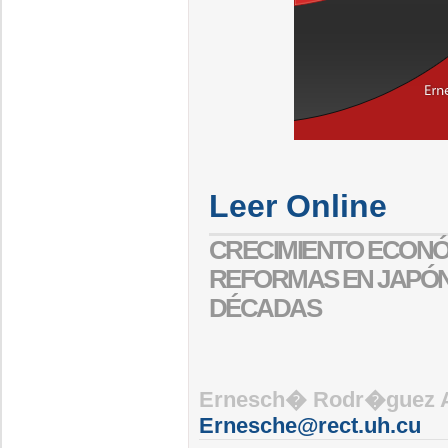
Leer Online
CRECIMIENTO ECONÓM
REFORMAS EN JAPÓN
DÉCADAS
Ernesch� Rodr�guez A
Ernesche@rect.uh.cu