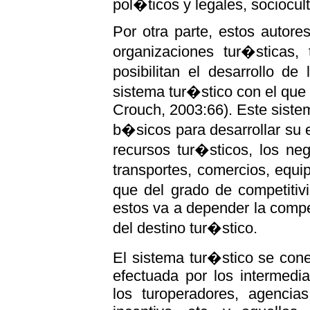
pol�ticos y legales, sociocu
Por otra parte, estos autore
organizaciones tur�sticas,
posibilitan el desarrollo de
sistema tur�stico con el que 
Crouch, 2003:66). Este sistem
b�sicos para desarrollar su 
recursos tur�sticos, los ne
transportes, comercios, equi
que del grado de competitiv
estos va a depender la compet
del destino tur�stico.
El sistema tur�stico se con
efectuada por los intermedi
los turoperadores, agencia