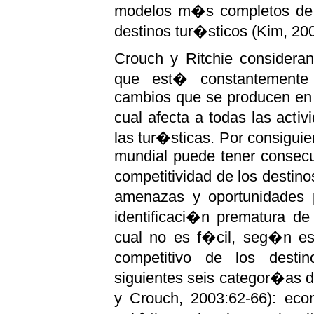
modelos m�s completos de a
destinos tur�sticos (Kim, 200
Crouch y Ritchie consideran
que est� constantemente 
cambios que se producen en 
cual afecta a todas las act
las tur�sticas. Por consiguie
mundial puede tener consecu
competitividad de los destin
amenazas y oportunidades p
identificaci�n prematura de
cual no es f�cil, seg�n est
competitivo de los destin
siguientes seis categor�as d
y Crouch, 2003:62-66): eco