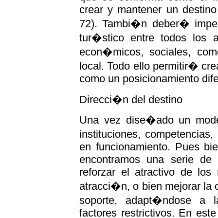
crear y mantener un destino
72). Tambi�n deber� impera
tur�stico entre todos los a
econ�micos, sociales, com
local. Todo ello permitir� cr
como un posicionamiento dife
Direcci�n del destino
Una vez dise�ado un modelo
instituciones, competencias,
en funcionamiento. Pues bie
encontramos una serie de a
reforzar el atractivo de los
atracci�n, o bien mejorar la c
soporte, adapt�ndose a la
factores restrictivos. En es