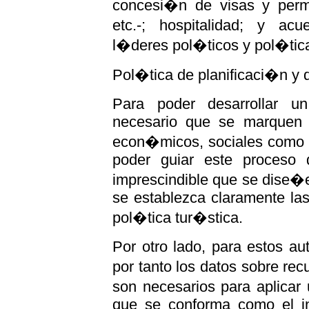
concesi�n de visas y permi
etc.-; hospitalidad; y ac
l�deres pol�ticos y pol�tica
Pol�tica de planificaci�n y d
Para poder desarrollar un
necesario que se marquen u
econ�micos, sociales como m
poder guiar este proceso 
imprescindible que se dise�e 
se establezca claramente las
pol�tica tur�stica.
Por otro lado, para estos au
por tanto los datos sobre rec
son necesarios para aplicar
que se conforma como el in