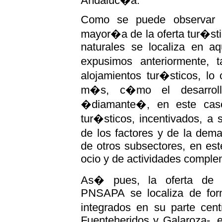
Andaluc�a.
Como se puede observar e
mayor�a de la oferta tur�st
naturales se localiza en a
expusimos anteriormente, 
alojamientos tur�sticos, lo
m�s, c�mo el desarroll
�diamante�, en este caso 
tur�sticos, incentivados, a
de los factores y de la dema
de otros subsectores, en est
ocio y de actividades comple
As� pues, la oferta de a
PNSAPA se localiza de form
integrados en su parte cen
Fuenteheridos y Galaroza-, e