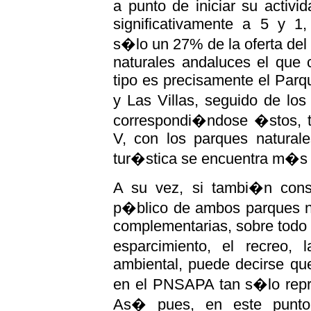
a punto de iniciar su activ
significativamente a 5 y 1,
s�lo un 27% de la oferta de
naturales andaluces el que 
tipo es precisamente el Parq
y Las Villas, seguido de lo
correspondi�ndose �stos, t
V, con los parques naturale
tur�stica se encuentra m�s 
A su vez, si tambi�n cons
p�blico de ambos parques na
complementarias, sobre todo 
esparcimiento, el recreo, 
ambiental, puede decirse que
en el PNSAPA tan s�lo repr
As� pues, en este punto 