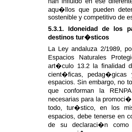
han influido en ese diferen
aqu�llos que pueden determ
sostenible y competitivo de e
5.3.1. Idoneidad de los 
destinos tur�sticos
La Ley andaluza 2/1989, por
Espacios Naturales Prote
art�culo 13.2 la finalidad de
cient�ficas, pedag�gicas 
espacios. Sin embargo, no to
que conforman la RENPA 
necesarias para la promoci�n
todo, tur�stico, en los 
espacios, debe tenerse en co
de su declaraci�n como 