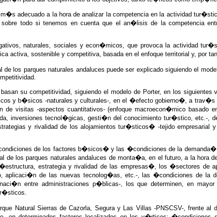
que m�s adecuado a la hora de analizar la competencia en la actividad tur�st
 sobre todo si tenemos en cuenta que el an�lisis de la competencia entr
ativos, naturales, sociales y econ�micos, que provoca la actividad tur�s
a activa, sostenible y competitiva, basada en el enfoque territorial y, por t
tual de los parques naturales andaluces puede ser explicado siguiendo el mo
ompetitividad.
basan su competitividad, siguiendo el modelo de Porter, en los siguiente
icos y b�sicos -naturales y culturales-, en el �efecto gobierno�, a trav�s
de visitas -aspectos cuantitativos- (enfoque macroecon�mico basado en l
a, inversiones tecnol�gicas, gesti�n del conocimiento tur�stico, etc.-, d
trategias y rivalidad de los alojamientos tur�sticos� -tejido empresarial
condiciones de los factores b�sicos� y las �condiciones de la demanda�, e
ual de los parques naturales andaluces de monta�a, en el futuro, a la hora d
�estructura, estrategia y rivalidad de las empresas�, los �sectores de 
 aplicaci�n de las nuevas tecnolog�as, etc.-, las �condiciones de la d
naci�n entre administraciones p�blicas-, los que determinen, en mayor 
ur�sticos.
arque Natural Sierras de Cazorla, Segura y Las Villas -PNSCSV-, frente al 
 en determinados factores localizados en los v�rtices: �condiciones d