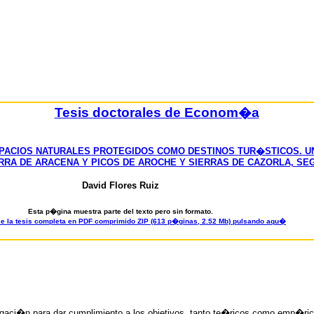
Tesis doctorales de Econom�a
SPACIOS NATURALES PROTEGIDOS COMO DESTINOS TUR�STICOS. U
RA DE ARACENA Y PICOS DE AROCHE Y SIERRAS DE CAZORLA, SEG
David Flores Ruiz
Esta p�gina muestra parte del texto pero sin formato.
e la tesis completa en PDF comprimido ZIP (613 p�ginas, 2.52 Mb) pulsando aqu�
igaci�n para dar cumplimiento a los objetivos, tanto te�ricos como emp�rico