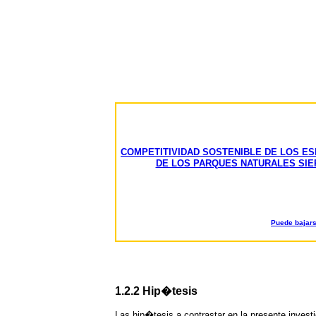
COMPETITIVIDAD SOSTENIBLE DE LOS E
DE LOS PARQUES NATURALES SIER
Puede bajars
1.2.2 Hip�tesis
Las hip�tesis a contrastar en la presente invest