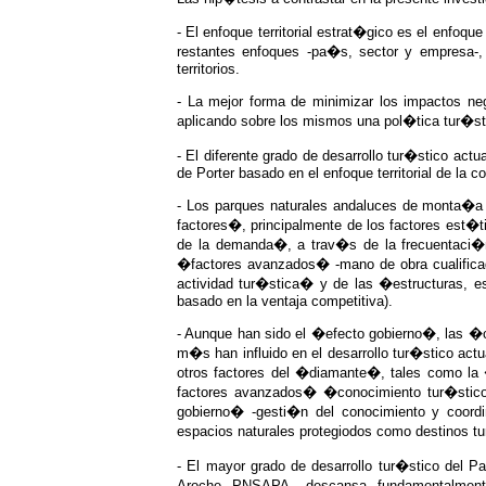
- El enfoque territorial estrat�gico es el enfo
restantes enfoques -pa�s, sector y empresa-,
territorios.
- La mejor forma de minimizar los impactos neg
aplicando sobre los mismos una pol�tica tur�stic
- El diferente grado de desarrollo tur�stico ac
de Porter basado en el enfoque territorial de la c
- Los parques naturales andaluces de monta�a 
factores�, principalmente de los factores est�t
de la demanda�, a trav�s de la frecuentaci�n 
�factores avanzados� -mano de obra cualificad
actividad tur�stica� y de las �estructuras, es
basado en la ventaja competitiva).
- Aunque han sido el �efecto gobierno�, las �
m�s han influido en el desarrollo tur�stico act
otros factores del �diamante�, tales como la 
factores avanzados� �conocimiento tur�stico,
gobierno� -gesti�n del conocimiento y coordi
espacios naturales protegiodos como destinos t
- El mayor grado de desarrollo tur�stico del P
Aroche -PNSAPA-, descansa, fundamentalmente,