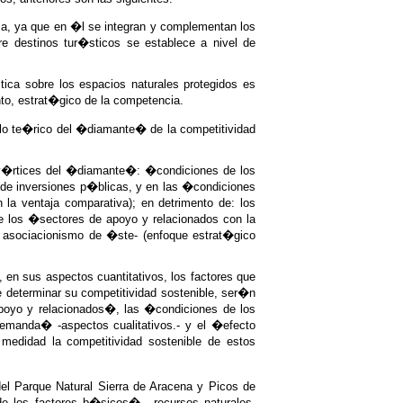
ica, ya que en �l se integran y complementan los
e destinos tur�sticos se establece a nivel de
tica sobre los espacios naturales protegidos es
anto, estrat�gico de la competencia.
delo te�rico del �diamante� de la competitividad
s v�rtices del �diamante�: �condiciones de los
 de inversiones p�blicas, y en las �condiciones
a ventaja comparativa); en detrimento de: los
e los �sectores de apoyo y relacionados con la
 y asociacionismo de �ste- (enfoque estrat�gico
n sus aspectos cuantitativos, los factores que
e determinar su competitividad sostenible, ser�n
apoyo y relacionados�, las �condiciones de los
emanda� -aspectos cualitativos.- y el �efecto
medidad la competitividad sostenible de estos
del Parque Natural Sierra de Aracena y Picos de
e los factores b�sicos�, -recursos naturales,