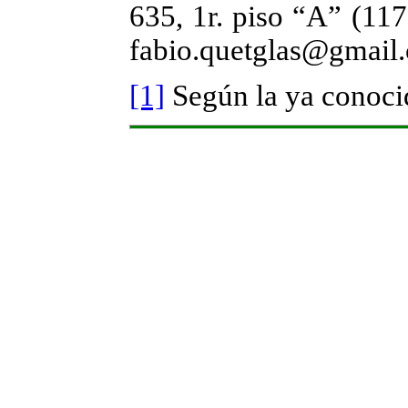
635, 1r. piso “A” (117
fabio.quetglas@gmail
[1]
Según la ya conoci