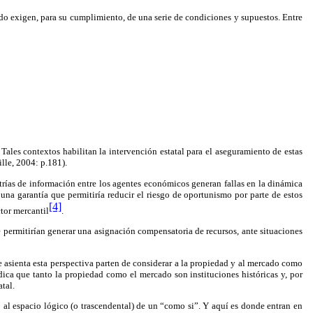
ado exigen, para su cumplimiento, de una serie de condiciones y supuestos. Entre
ales contextos habilitan la intervención estatal para el aseguramiento de estas
ille, 2004: p.181).
trías de información entre los agentes económicos generan fallas en la dinámica
a una garantía que permitiría reducir el riesgo de oportunismo por parte de estos
[4]
ctor mercantil
.
e permitirían generar una asignación compensatoria de recursos, ante situaciones
 se asienta esta perspectiva parten de considerar a la propiedad y al mercado como
dica que tanto la propiedad como el mercado son instituciones históricas y, por
tal.
o al espacio lógico (o trascendental) de un “como si”. Y aquí es donde entran en