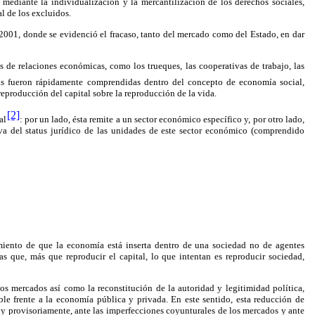
 mediante la individualización y la mercantilización de los derechos sociales,
l de los excluidos.
2001, donde se evidenció el fracaso, tanto del mercado como del Estado, en dar
as de relaciones económicas, como los trueques, las cooperativas de trabajo, las
ias fueron rápidamente comprendidas dentro del concepto de economía social,
eproducción del capital sobre la reproducción de la vida.
[2]
al
: por un lado, ésta remite a un sector económico específico y, por otro lado,
va del status jurídico de las unidades de este sector económico (comprendido
imiento de que la economía está inserta dentro de una sociedad no de agentes
s que, más que reproducir el capital, lo que intentan es reproducir sociedad,
os mercados así como la reconstitución de la autoridad y legitimidad política,
le frente a la economía pública y privada. En este sentido, esta reducción de
al y provisoriamente, ante las imperfecciones coyunturales de los mercados y ante