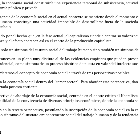
a, la economía social constituiría una experiencia temporal de subsistencia, activad
omía pública y privada.
gencia de la economía social en el actual contexto se mantiene desde el momento en
o humano constituye una actividad imposible de desarrollarse fuera de la soci
rabajo.
zado por el hecho que, en la fase actual, el capitalismo tiende a centrar su valor
nza y el afecto aparecen así en el centro de la producción capitalista.
sólo un síntoma del sustrato social del trabajo humano sino también un síntoma de l
tonces en un plano muy distinto al de las evidencias empíricas que pueden presenta
dencial, como síntoma de un proceso histórico de puesta en valor del intelecto soc
ordaremos el concepto de economía social a través de tres perspectivas posibles.
a la economía social dentro del “tercer sector”. Para abordar esta perspectiva, dar
ada por esta corriente.
tiva de abordaje de la economía social, centrada en el aporte crítico al liberalism
abilidad de la convivencia de diversos principios económicos, donde la economía so
s en la tercera perspectiva, postulando la inscripción de la economía social en la 
omo síntomas del sustrato eminentemente social del trabajo humano y de la tendencia a
R