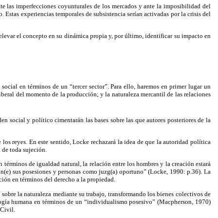
nte las imperfecciones coyunturales de los mercados y ante la imposibilidad del
 Estas experiencias temporales de subsistencia serían activadas por la crisis del
elevar el concepto en su dinámica propia y, por último, identificar su impacto en
ocial en términos de un “tercer sector”. Para ello, haremos en primer lugar un
iberal del momento de la producción; y la naturaleza mercantil de las relaciones
en social y político cimentarán las bases sobre las que autores posteriores de la
 los reyes. En este sentido, Locke rechazará la idea de que la autoridad política
 de toda sujeción.
 términos de igualdad natural, la relación entre los hombres y la creación estará
pon(e) sus posesiones y personas como juzg(a) oportuno” (Locke, 1990: p.36). La
ación en términos del derecho a la propiedad.
 sobre la naturaleza mediante su trabajo, transformando los bienes colectivos de
tología humana en términos de un “individualismo posesivo” (Macpherson, 1970)
Civil.