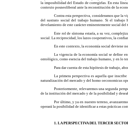
la imposibilidad del Estado de corregirlas. En esta líne
contexto posneoliberal ante la reconstitución de la econ
Contra esta perspectiva, consideramos que la vi
del sustrato social del trabajo humano. Si el trabaj
develamiento de este carácter eminentemente social del t
Este rol de síntoma estaría, a su vez, compleji
social. La reciprocidad, los lazos cooperativos, la confia
En este contexto, la economía social deviene no 
La vigencia de la economía social se define en
ontológico, como esencia del trabajo humano, y en lo ten
Para dar cuenta de esta hipótesis de trabajo, ab
La primera perspectiva es aquella que inscribe 
naturalización del mercado y del homo oeconomicus oper
Posteriormente, relevaremos una segunda perspec
de la institución del mercado y de la posibilidad y dese
Por último, y ya en nuestro terreno, avanzaremo
operará la posibilidad de identificar a estas prácticas c
1. LA PERSPECTIVA DEL TERCER SECTO