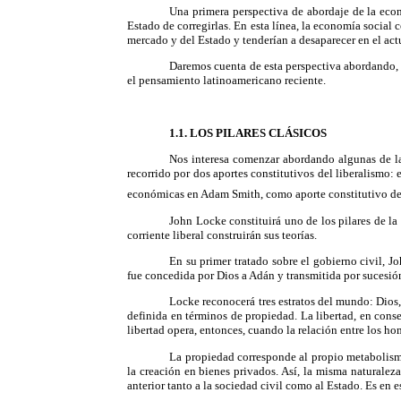
Una primera perspectiva de abordaje de la econ
Estado de corregirlas. En esta línea, la economía social
mercado y del Estado y tenderían a desaparecer en el act
Daremos cuenta de esta perspectiva abordando, en
el pensamiento latinoamericano reciente.
1.1. LOS PILARES CLÁSICOS
Nos interesa comenzar abordando algunas de las
recorrido por dos aportes constitutivos del liberalismo:
económicas en Adam Smith, como aporte constitutivo del
John Locke constituirá uno de los pilares de la 
corriente liberal construirán sus teorías.
En su primer tratado sobre el gobierno civil, Jo
fue concedida por Dios a Adán y transmitida por sucesión
Locke reconocerá tres estratos del mundo: Dios, 
definida en términos de propiedad. La libertad, en cons
libertad opera, entonces, cuando la relación entre los h
La propiedad corresponde al propio metabolismo 
la creación en bienes privados. Así, la misma naturale
anterior tanto a la sociedad civil como al Estado. Es en 