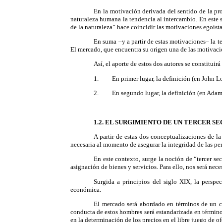
En la motivación derivada del sentido de la pr
naturaleza humana la tendencia al intercambio. En este s
de la naturaleza” hace coincidir las motivaciones egoíst
En suma –y a partir de estas motivaciones– la te
El mercado, que encuentra su origen una de las motivacio
Así, el aporte de estos dos autores se constitui
1. En primer lugar, la definición (en John Loc
2. En segundo lugar, la definición (en Adam Sm
1.2. EL SURGIMIENTO DE UN TERCER S
A partir de estas dos conceptualizaciones de l
necesaria al momento de asegurar la integridad de las per
En este contexto, surge la noción de “tercer se
asignación de bienes y servicios. Para ello, nos será ne
Surgida a principios del siglo XIX, la perspe
económica.
El mercado será abordado en términos de un co
conducta de estos hombres será estandarizada en términos
en la determinación de los precios en el libre juego de 