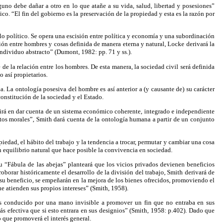
nguno debe dañar a otro en lo que atañe a su vida, salud, libertad y posesiones”
co. “El fin del gobierno es la preservación de la propiedad y esta es la razón por
lo político. Se opera una escisión entre política y economía y una subordinación
ión entre hombres y cosas definida de manera eterna y natural, Locke derivará la
dividuo abstracto” (Dumont, 1982: pp. 71 y ss.).
de la relación entre los hombres. De esta manera, la sociedad civil será definida
 así propietarios.
 La ontología posesiva del hombre es así anterior a (y causante de) su carácter
 constitución de la sociedad y el Estado.
tirá en dar cuenta de un sistema económico coherente, integrado e independiente
ntos morales”, Smith dará cuenta de la ontología humana a partir de un conjunto
iedad, el hábito del trabajo y la tendencia a trocar, permutar y cambiar una cosa
 equilibrio natural que hace posible la convivencia en sociedad.
 “Fábula de las abejas” planteará que los vicios privados devienen beneficios
oborar históricamente el desarrollo de la división del trabajo, Smith derivará de
 su beneficio, se empeñarán en la mejora de los bienes ofrecidos, promoviendo el
e atienden sus propios intereses” (Smith, 1958).
es conducido por una mano invisible a promover un fin que no entraba en sus
s efectiva que si esto entrara en sus designios” (Smith, 1958: p.402). Dado que
 que promoverá el interés general.