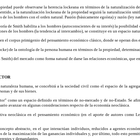
opiedad puede observarse la herencia lockeana en términos de la naturalización de 
entido, a la naturalización lockeana de la propiedad seguirá la naturalización smit
as de los hombres con el orden natural. Pasión (básicamente egoísta) y razón (ley na
oría de Smith habilita a los hombres (autoconscientes de su interés) la posibilidad
nes de los hombres (la tendencia al intercambio), se constituye en un espacio natur
rá en el corpus primigenio del pensamiento económico clásico, donde se operan dos e
ke) de la ontología de la persona humana en términos de la propiedad, determinada
ith) del mercado como forma natural de darse las relaciones económicas, que encu
ECTOR
a naturaleza humana, se concebirá a la sociedad civil como el espacio de la agr
sonas y de sus bienes.
ctor” como un espacio definido en términos de no-mercado y de no-Estado. Se afirma 
cesario avanzar en algunas consideraciones respecto de la economía neoclásica.
ctiva neoclásica en el pensamiento económico (en el aporte de autores como Leo
ncepto abstracto, en el que interactúan individuos, reducidos a agentes económ
 de la maximización de las ganancias individuales y, por último, todo esto permiti
oferentes y demandantes.