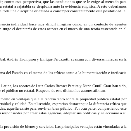
 contra esta perspectiva, que las condiciones que se le exige al mercado para
 estatal a rajatabla se desploma ante la evidencia empírica. A esto deberíamos
e toda una disciplina orientada a corromper constantemente esta posibilidad: el
anancia individual hace muy difícil imaginar cómo, en un contexto de agentes
rge el desinterés de estos actores en el marco de una teoría sustentada en el
Bombal, Andrés Thompson y Enrique Peruzzotti avanzan con diversas miradas en la
rma del Estado en el marco de las críticas tanto a la burocratización e ineficacia
 Latina, los aportes de Luiz Carlos Bresser Pereira y Nuria Cunill Grau han sido,
y el público no estatal. Respecto de este último, los autores afirman:
mento en ventajas que ella tendría tanto sobre la propiedad pública estatal por
idad y calidad. En tal sentido, es preciso destacar que la diferencia crítica que
as, aquella existe para servir un bien público. Por otra parte, compartiendo este
 responsables por crear estas agencias, adoptar sus políticas y seleccionar a su
a provisión de bienes y servicios. Las principales ventajas están vinculadas a la