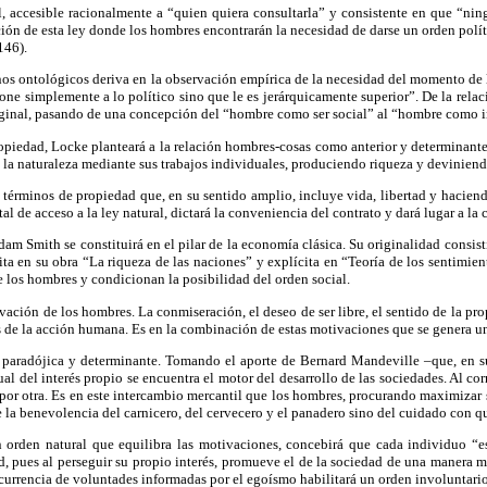
al, accesible racionalmente a “quien quiera consultarla” y consistente en que “ni
ción de esta ley donde los hombres encontrarán la necesidad de darse un orden políti
146).
nos ontológicos deriva en la observación empírica de la necesidad del momento de 
ne simplemente a lo político sino que le es jerárquicamente superior”. De la relac
inal, pasando de una concepción del “hombre como ser social” al “hombre como in
ropiedad, Locke planteará a la relación hombres-cosas como anterior y determinante 
la naturaleza mediante sus trabajos individuales, produciendo riqueza y deviniendo
érminos de propiedad que, en su sentido amplio, incluye vida, libertad y hacienda.
tal de acceso a la ley natural, dictará la conveniencia del contrato y dará lugar a la
am Smith se constituirá en el pilar de la economía clásica. Su originalidad consis
ita en su obra “La riqueza de las naciones” y explícita en “Teoría de los sentimie
 los hombres y condicionan la posibilidad del orden social.
ción de los hombres. La conmiseración, el deseo de ser libre, el sentido de la prop
s de la acción humana. Es en la combinación de estas motivaciones que se genera un
 paradójica y determinante. Tomando el aporte de Bernard Mandeville –que, en su
 del interés propio se encuentra el motor del desarrollo de las sociedades. Al corr
a por otra. Es en este intercambio mercantil que los hombres, procurando maximizar
la benevolencia del carnicero, del cervecero y el panadero sino del cuidado con qu
n orden natural que equilibra las motivaciones, concebirá que cada individuo “
, pues al perseguir su propio interés, promueve el de la sociedad de una manera má
ncurrencia de voluntades informadas por el egoísmo habilitará un orden involuntario