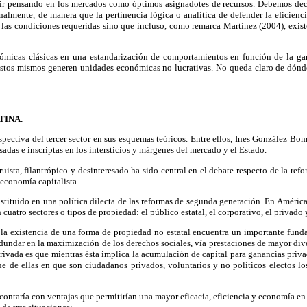
ir pensando en los mercados como óptimos asignadotes de recursos. Debemos decir,
lmente, de manera que la pertinencia lógica o analítica de defender la eficiencia
s las condiciones requeridas sino que incluso, como remarca Martínez (2004), exist
onómicas clásicas en una estandarización de comportamientos en función de la g
tos mismos generen unidades económicas no lucrativas. No queda claro de dónde su
TINA.
rspectiva del tercer sector en sus esquemas teóricos. Entre ellos, Ines González 
sadas e inscriptas en los intersticios y márgenes del mercado y el Estado.
ruista, filantrópico y desinteresado ha sido central en el debate respecto de la refo
 economía capitalista.
nstituido en una política dilecta de las reformas de segunda generación. En América
 cuatro sectores o tipos de propiedad: el público estatal, el corporativo, el privado 
 la existencia de una forma de propiedad no estatal encuentra un importante funda
dundar en la maximización de los derechos sociales, vía prestaciones de mayor divers
privada es que mientras ésta implica la acumulación de capital para ganancias privad
ue de ellas en que son ciudadanos privados, voluntarios y no políticos electos los
contaría con ventajas que permitirían una mayor eficacia, eficiencia y economía en l