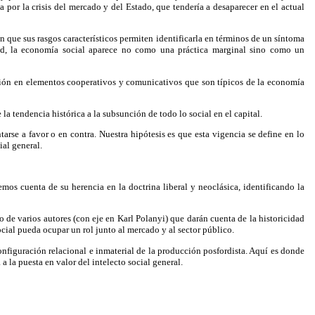
a por la crisis del mercado y del Estado, que tendería a desaparecer en el actual
 que sus rasgos característicos permiten identificarla en términos de un síntoma
edad, la economía social aparece no como una práctica marginal sino como un
ización en elementos cooperativos y comunicativos que son típicos de la economía
a tendencia histórica a la subsunción de todo lo social en el capital.
rse a favor o en contra. Nuestra hipótesis es que esta vigencia se define en lo
ial general.
emos cuenta de su herencia en la doctrina liberal y neoclásica, identificando la
o de varios autores (con eje en Karl Polanyi) que darán cuenta de la historicidad
cial pueda ocupar un rol junto al mercado y al sector público.
configuración relacional e inmaterial de la producción posfordista. Aquí es donde
 la puesta en valor del intelecto social general.