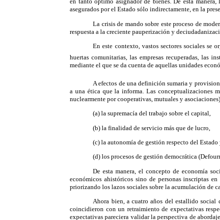
en tanto óptimo asignador de bienes. De esta manera, l
asegurados por el Estado sólo indirectamente, en la pres
La crisis de mando sobre este proceso de moder
respuesta a la creciente pauperización y deciudadanizaci
En este contexto, vastos sectores sociales se o
huertas comunitarias, las empresas recuperadas, las inst
mediante el que se da cuenta de aquellas unidades económ
A efectos de una definición sumaria y provisi
a una ética que la informa. Las conceptualizaciones m
nuclearmente por cooperativas, mutuales y asociaciones) 
(a) la supremacía del trabajo sobre el capital,
(b) la finalidad de servicio más que de lucro,
(c) la autonomía de gestión respecto del Estado
(d) los procesos de gestión democrática (Defour
De esta manera, el concepto de economía soci
económicos ahistóricos sino de personas inscriptas en 
priorizando los lazos sociales sobre la acumulación de ca
Ahora bien, a cuatro años del estallido social
coincidieron con un retraimiento de expectativas respe
expectativas pareciera validar la perspectiva de abordaj