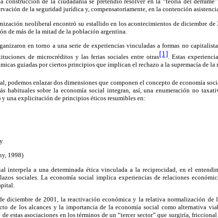
a construcción de la ciudadanía se pretendió resolver en la “teoría del derrame”
ervación de la seguridad jurídica y, compensatoriamente, en la contención asistencia
nización neoliberal encontró su estallido en los acontecimientos de diciembre de 
ón de más de la mitad de la población argentina.
rganizaron en torno a una serie de experiencias vinculadas a formas no capitalist
[1]
ituciones de microcréditos y las ferias sociales entre otras
. Estas experienc
icas guiadas por ciertos principios que implican el rechazo a la supremacía de la r
onal, podemos enlazar dos dimensiones que componen el concepto de economía soci
ás habituales sobre la economía social integran, así, una enumeración no taxati
y una explicitación de principios éticos resumibles en:
 y
ny, 1998)
al interpela a una determinada ética vinculada a la reciprocidad, en el entend
lazos sociales. La economía social implica experiencias de relaciones económica
pital.
 de diciembre de 2001, la reactivación económica y la relativa normalización de l
cto de los alcances y la importancia de la economía social como alternativa viab
e de estas asociaciones en los términos de un “tercer sector” que surgiría, friccion