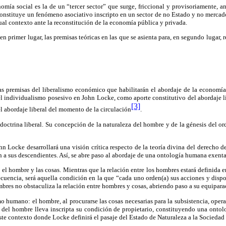
omía social es la de un “tercer sector” que surge, friccional y provisoriamente, a
 constituye un fenómeno asociativo inscripto en un sector de no Estado y no mercado.
ual contexto ante la reconstitución de la economía pública y privada.
 primer lugar, las premisas teóricas en las que se asienta para, en segundo lugar, r
 premisas del liberalismo económico que habilitarán el abordaje de la economía s
 el individualismo posesivo en John Locke, como aporte constitutivo del abordaje l
[3]
 abordaje liberal del momento de la circulación
.
doctrina liberal. Su concepción de la naturaleza del hombre y de la génesis del ord
hn Locke desarrollará una visión crítica respecto de la teoría divina del derecho de
 a sus descendientes. Así, se abre paso al abordaje de una ontología humana exenta
el hombre y las cosas. Mientras que la relación entre los hombres estará definida en
ecuencia, será aquella condición en la que “cada uno orden(a) sus acciones y dis
ombres no obstaculiza la relación entre hombres y cosas, abriendo paso a su equipar
humano: el hombre, al procurarse las cosas necesarias para la subsistencia, opera
za del hombre lleva inscripta su condición de propietario, constituyendo una on
este contexto donde Locke definirá el pasaje del Estado de Naturaleza a la Sociedad 