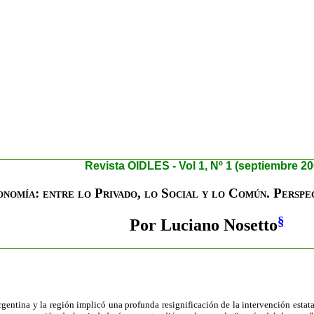
R
evista OIDLES - Vol 1, Nº 1 (septiembre 20
onomía: entre lo Privado, lo Social y lo Común. Perspe
§
Por Luciano Nosetto
entina y la región implicó una profunda resignificación de la intervención estat