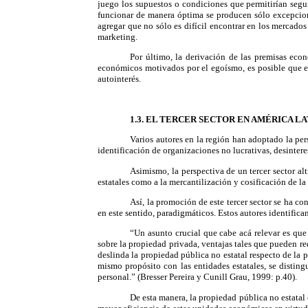
juego los supuestos o condiciones que permitirían segu
funcionar de manera óptima se producen sólo excepciona
agregar que no sólo es difícil encontrar en los mercado
marketing.
Por último, la derivación de las premisas ec
económicos motivados por el egoísmo, es posible que es
autointerés.
1.3. EL TERCER SECTOR EN AMÉRICA LA
Varios autores en la región han adoptado la pe
identificación de organizaciones no lucrativas, desintere
Asimismo, la perspectiva de un tercer sector alt
estatales como a la mercantilización y cosificación de la
Así, la promoción de este tercer sector se ha co
en este sentido, paradigmáticos. Estos autores identifican
“Un asunto crucial que cabe acá relevar es que
sobre la propiedad privada, ventajas tales que pueden re
deslinda la propiedad pública no estatal respecto de la 
mismo propósito con las entidades estatales, se disting
personal.” (Bresser Pereira y Cunill Grau, 1999: p.40).
De esta manera, la propiedad pública no estatal 