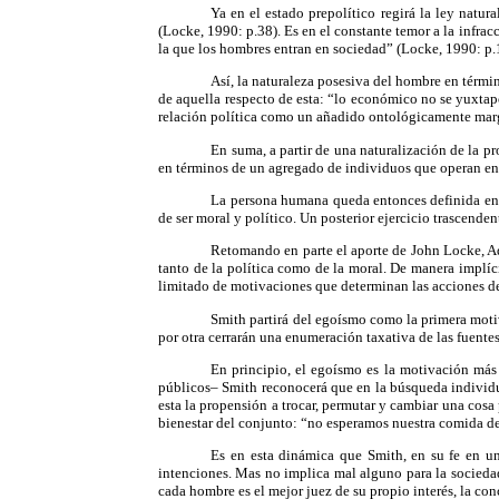
Ya en el estado prepolítico regirá la ley natur
(Locke, 1990: p.38). Es en el constante temor a la infrac
la que los hombres entran en sociedad” (Locke, 1990: p.
Así, la naturaleza posesiva del hombre en térmi
de aquella respecto de esta: “lo económico no se yuxtapo
relación política como un añadido ontológicamente marg
En suma, a partir de una naturalización de la p
en términos de un agregado de individuos que operan en 
La persona humana queda entonces definida en t
de ser moral y político. Un posterior ejercicio trascenden
Retomando en parte el aporte de John Locke, Ad
tanto de la política como de la moral. De manera implíc
limitado de motivaciones que determinan las acciones de
Smith partirá del egoísmo como la primera motiva
por otra cerrarán una enumeración taxativa de las fuente
En principio, el egoísmo es la motivación más
públicos– Smith reconocerá que en la búsqueda individual
esta la propensión a trocar, permutar y cambiar una cos
bienestar del conjunto: “no esperamos nuestra comida de 
Es en esta dinámica que Smith, en su fe en u
intenciones. Mas no implica mal alguno para la sociedad
cada hombre es el mejor juez de su propio interés, la co