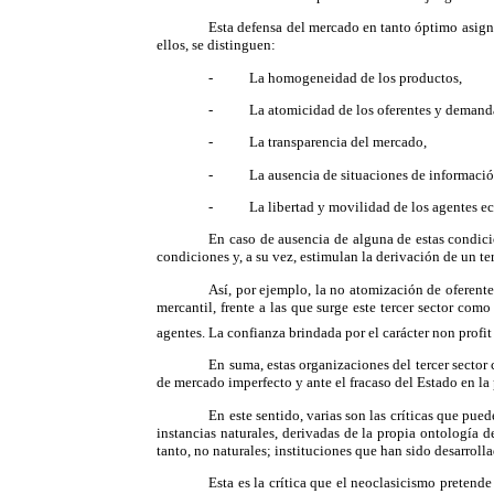
Esta defensa del mercado en tanto óptimo asigna
ellos, se distinguen:
- La homogeneidad de los productos,
- La atomicidad de los oferentes y demanda
- La transparencia del mercado,
- La ausencia de situaciones de información
- La libertad y movilidad de los agentes e
En caso de ausencia de alguna de estas condici
condiciones y, a su vez, estimulan la derivación de un te
Así, por ejemplo, la no atomización de oferent
mercantil, frente a las que surge este tercer sector como
agentes. La confianza brindada por el carácter non profit
En suma, estas organizaciones del tercer sector
de mercado imperfecto y ante el fracaso del Estado en la 
En este sentido, varias son las críticas que pue
instancias naturales, derivadas de la propia ontología 
tanto, no naturales; instituciones que han sido desarroll
Esta es la crítica que el neoclasicismo pretend