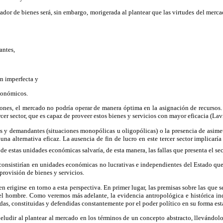
dor de bienes será, sin embargo, morigerada al plantear que las virtudes del merc
ntes,
 imperfecta y
conómicos.
ones, el mercado no podría operar de manera óptima en la asignación de recursos. T
rcer sector, que es capaz de proveer estos bienes y servicios con mayor eficacia (Lav
es y demandantes (situaciones monopólicas u oligopólicas) o la presencia de asime
 una alternativa eficaz. La ausencia de fin de lucro en este tercer sector implicarí
 de estas unidades económicas salvaría, de esta manera, las fallas que presenta el se
 consistirían en unidades económicas no lucrativas e independientes del Estado qu
provisión de bienes y servicios.
den erigirse en torno a esta perspectiva. En primer lugar, las premisas sobre las que
del hombre. Como veremos más adelante, la evidencia antropológica e histórica in
adas, constituidas y defendidas constantemente por el poder político en su forma esta
e eludir al plantear al mercado en los términos de un concepto abstracto, llevándol