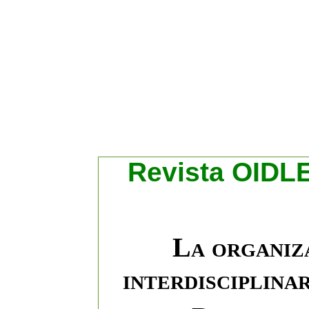
R
evista OIDLE
La organiza
interdisciplina