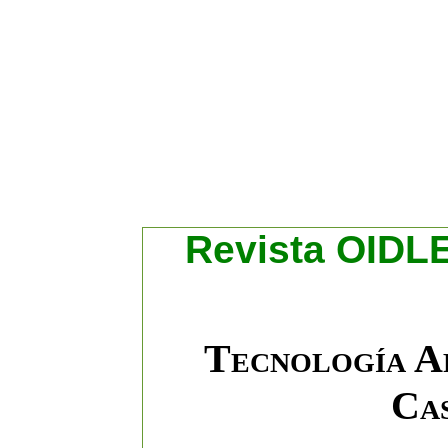
R
evista OIDLE
Tecnología A
Cas