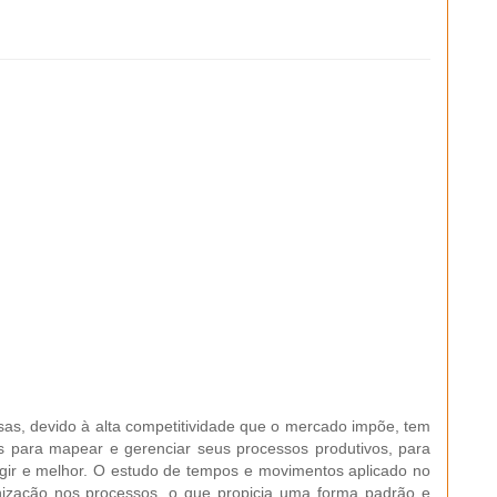
as, devido à alta competitividade que o mercado impõe, tem
 para mapear e gerenciar seus processos produtivos, para
rrigir e melhor. O estudo de tempos e movimentos aplicado no
nização nos processos, o que propicia uma forma padrão e