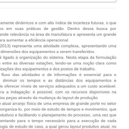
mente dinâmicos e com alto índice de incerteza futuras, o que
os em suas práticas de ges­tão. Dentro dessa busca por
rande relevância na área de manufatura e apresenta um grande
ra aumentar a eficiência operacional.
(2013) representa uma atividade com­plexa, apresentando uma
 dimensões dos equipamentos a serem transferidos.
á ligado à organização do sistema. Nesta etapa da formulação
as entre as diversas estações, tendo-se uma noção clara como
calizações dos equipamentos e dos postos de trabalho.
 fluxo das atividades e de informações é essencial para o
 diminuir os tempos e as distâncias dos equipamentos e
e oferecer níveis de serviços adequados a um custo aceitável.
ora a indagação: é possível, com os recursos disponíveis na
 das peças através da mudança do layout de produção.
r o atual arranjo físico de uma empresa de grande porte no setor
 reorganiza-lo, por meio de estudo de tempos e movimentos, que
dutivos e facilitando o planejamento do processo, uma vez que
 atentando para o tempo necessário para a execução de cada
dologia de estudo de caso, a qual gerou
layout
produtivo atual, no