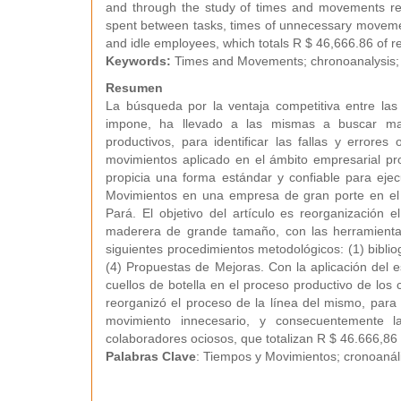
and through the study of times and movements reo
spent between tasks, times of unnecessary movement,
and idle employees, which totals R $ 46,666.86 of r
Keywords:
Times and Movements; chronoanalysis; 
Resumen
La búsqueda por la ventaja competitiva entre las
impone, ha llevado a las mismas a buscar man
productivos, para identificar las fallas y errores
movimientos aplicado en el ámbito empresarial pr
propicia una forma estándar y confiable para ejec
Movimientos en una empresa de gran porte en el 
Pará. El objetivo del artículo es reorganización
maderera de grande tamaño, con las herramientas
siguientes procedimientos metodológicos: (1) biblio
(4) Propuestas de Mejoras. Con la aplicación del e
cuellos de botella en el proceso productivo de los
reorganizó el proceso de la línea del mismo, para 
movimiento innecesario, y consecuentemente l
colaboradores ociosos, que totalizan R $ 46.666,86
Palabras Clave
: Tiempos y Movimientos; cronoanáli