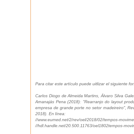
Para citar este artículo puede uitlizar el siguiente fo
Carlos Diogo de Almeida Martins, Álvaro Silva Ga
Amanajás Pena (2018): "Rearranjo do layout pro
empresa de grande porte no setor madeireiro", Rev
2018). En línea:
//www.eumed.net/2/rev/oel/2018/02/tempos-movime
//hdl.handle.net/20.500.11763/oel1802tempos-mov