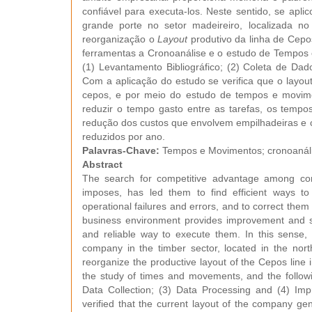
confiável para executa-los. Neste sentido, se a
grande porte no setor madeireiro, localizada no
reorganização o
Layout
produtivo da linha de Cep
ferramentas a Cronoanálise e o estudo de Tempos 
(1) Levantamento Bibliográfico; (2) Coleta de Da
Com a aplicação do estudo se verifica que o layou
cepos, e por meio do estudo de tempos e movim
reduzir o tempo gasto entre as tarefas, os tem
redução dos custos que envolvem empilhadeiras e c
reduzidos por ano.
Palavras-Chave:
Tempos e Movimentos; cronoanális
Abstract
The search for competitive advantage among com
imposes, has led them to find efficient ways t
operational failures and errors, and to correct the
business environment provides improvement and st
and reliable way to execute them. In this sense
company in the timber sector, located in the north 
reorganize the productive layout of the Cepos line
the study of times and movements, and the followi
Data Collection; (3) Data Processing and (4) Impr
verified that the current layout of the company ge