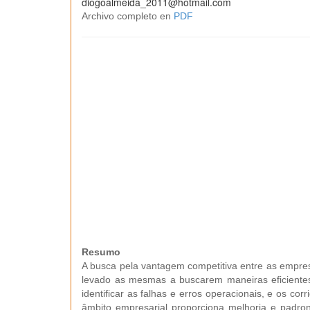
diogoalmeida_2011@hotmail.com
Archivo completo en
PDF
Resumo
A busca pela vantagem competitiva entre as empres
levado as mesmas a buscarem maneiras eficientes
identificar as falhas e erros operacionais, e os co
âmbito empresarial proporciona melhoria e padro