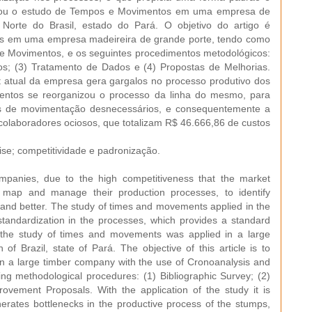
plicou o estudo de Tempos e Movimentos em uma empresa de
 Norte do Brasil, estado do Pará. O objetivo do artigo é
os em uma empresa madeireira de grande porte, tendo como
e Movimentos, e os seguintes procedimentos metodológicos:
dos; (3) Tratamento de Dados e (4) Propostas de Melhorias.
t atual da empresa gera gargalos no processo produtivo dos
entos se reorganizou o processo da linha do mesmo, para
pos de movimentação desnecessários, e consequentemente a
olaboradores ociosos, que totalizam R$ 46.666,86 de custos
e; competitividade e padronização.
panies, due to the high competitiveness that the market
o map and manage their production processes, to identify
m and better. The study of times and movements applied in the
andardization in the processes, which provides a standard
, the study of times and movements was applied in a large
of Brazil, state of Pará. The objective of this article is to
 in a large timber company with the use of Cronoanalysis and
ng methodological procedures: (1) Bibliographic Survey; (2)
ovement Proposals. With the application of the study it is
nerates bottlenecks in the productive process of the stumps,