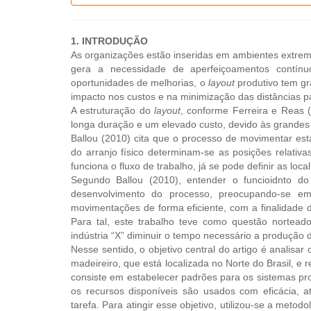
1. INTRODUÇÃO
As organizações estão inseridas em ambientes extrema
gera a necessidade de aperfeiçoamentos contínu
oportunidades de melhorias, o
layout
produtivo tem g
impacto nos custos e na minimização das distâncias pa
A estruturação do
layout
, conforme Ferreira e Reas 
longa duração e um elevado custo, devido às grandes
Ballou (2010) cita que o processo de movimentar est
do arranjo físico determinam-se as posições relativ
funciona o fluxo de trabalho, já se pode definir as lo
Segundo Ballou (2010), entender o funcioidnto do
desenvolvimento do processo, preocupando-se em
movimentações de forma eficiente, com a finalidade d
Para tal, este trabalho teve como questão nortead
indústria “X” diminuir o tempo necessário a produção
Nesse sentido, o objetivo central do artigo é analisa
madeireiro, que está localizada no Norte do Brasil, e
consiste em estabelecer padrões para os sistemas pro
os recursos disponíveis são usados com eficácia,
tarefa. Para atingir esse objetivo, utilizou-se a meto