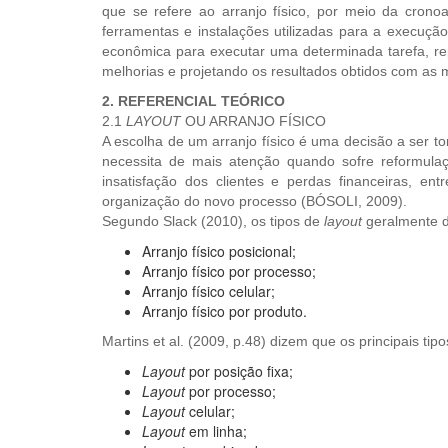
que se refere ao arranjo físico, por meio da cronoa
ferramentas e instalações utilizadas para a execuç
econômica para executar uma determinada tarefa, r
melhorias e projetando os resultados obtidos com as 
2. REFERENCIAL TEÓRICO
2.1
LAYOUT
OU ARRANJO FÍSICO
A escolha de um arranjo físico é uma decisão a ser 
necessita de mais atenção quando sofre reformula
insatisfação dos clientes e perdas financeiras, e
organização do novo processo (BÓSOLI, 2009).
Segundo Slack (2010), os tipos de
layout
geralmente d
Arranjo físico posicional;
Arranjo físico por processo;
Arranjo físico celular;
Arranjo físico por produto.
Martins et al. (2009, p.48) dizem que os principais tip
Layout
por posição fixa;
Layout
por processo;
Layout
celular;
Layout
em linha;