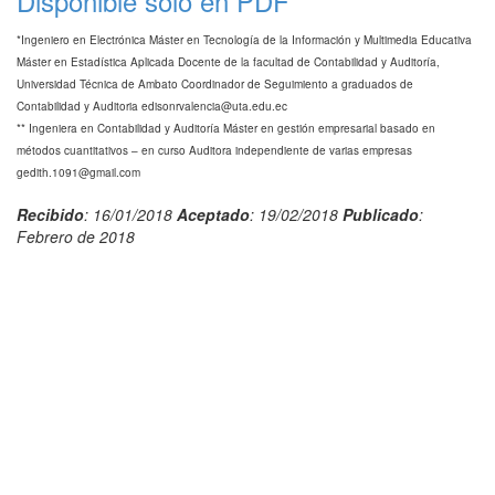
Disponible solo en PDF
*Ingeniero en Electrónica Máster en Tecnología de la Información y Multimedia Educativa
Máster en Estadística Aplicada Docente de la facultad de Contabilidad y Auditoría,
Universidad Técnica de Ambato Coordinador de Seguimiento a graduados de
Contabilidad y Auditoria edisonrvalencia@uta.edu.ec
** Ingeniera en Contabilidad y Auditoría Máster en gestión empresarial basado en
métodos cuantitativos – en curso Auditora independiente de varias empresas
gedith.1091@gmail.com
Recibido
: 16/01/2018
Aceptado
: 19/02/2018
Publicado
:
Febrero de 2018