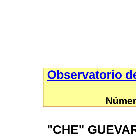
Observatorio d
Número
"CHE" GUEVAR