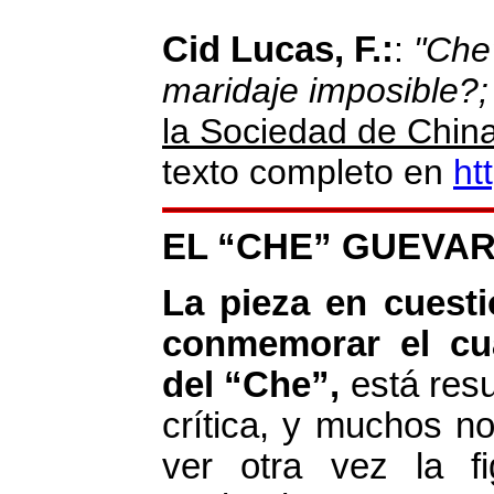
Cid Lucas, F.:
:
"Che
maridaje imposible?;
la Sociedad de Chin
texto completo en
ht
EL “CHE” GUEVA
La pieza en cuest
conmemorar el cua
del “Che”,
está resu
crítica, y muchos n
ver otra vez la fi