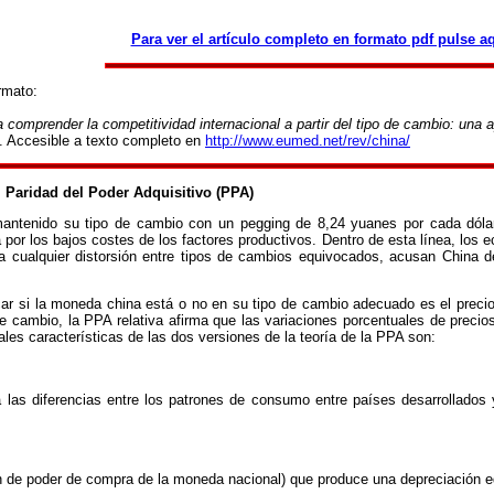
Para ver el artículo completo en formato pdf pulse a
ormato:
comprender la competitividad internacional a partir del tipo de cambio: una 
0. Accesible a texto completo en
http://www.eumed.net/rev/china/
l Paridad del Poder Adquisitivo (PPA)
antenido su tipo de cambio con un pegging de 8,24 yuanes por cada dólar.
da por los bajos costes de los factores productivos. Dentro de esta línea, lo
ita cualquier distorsión entre tipos de cambios equivocados, acusan China d
ar si la moneda china está o no en su tipo de cambio adecuado es el precio
de cambio, la PPA relativa afirma que las variaciones porcentuales de preci
les características de las dos versiones de la teoría de la PPA son:
 las diferencias entre los patrones de consumo entre países desarrollados 
ón de poder de compra de la moneda nacional) que produce una depreciación e