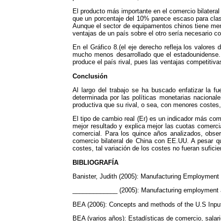
El producto más importante en el comercio bilatera
que un porcentaje del 10% parece escaso para clas
Aunque el sector de equipamentos chinos tiene meno
ventajas de un país sobre el otro sería necesario c
En el Gráfico 8.(el eje derecho refleja los valore
mucho menos desarrollado que el estadounidense. 
produce el país rival, pues las ventajas competitiva
Conclusión
Al largo del trabajo se ha buscado enfatizar la 
determinada por las políticas monetarias nacional
productiva que su rival, o sea, con menores costes
El tipo de cambio real (Er) es un indicador más com
mejor resultado y explica mejor las cuotas comerci
comercial. Para los quince años analizados, obser
comercio bilateral de China con EE.UU. A pesar qu
costes, tal variación de los costes no fueran sufic
BIBLIOGRAFÍA
Banister, Judith (2005): Manufacturing Employment 
_____________ (2005): Manufacturing employment a
BEA (2006): Concepts and methods of the U.S Input-
BEA (varios años): Estadísticas de comercio, salari