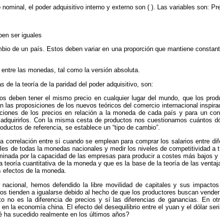
minal, el poder adquisitivo interno y externo son ( ). Las variables son: Prec
ben ser iguales
ambio de un país. Estos deben variar en una proporción que mantiene constante
s entre las monedas, tal como la versión absoluta.
de la teoría de la paridad del poder adquisitivo, son:
ios deben tener el mismo precio en cualquier lugar del mundo, que los pr
las proposiciones de los nuevos teóricos del comercio internacional inspirad
iaciones de los precios en relación a la moneda de cada país y para un co
quirirlos. Con la misma cesta de productos nos cuestionamos cuántos dólar
oductos de referencia, se establece un “tipo de cambio”.
correlación entre sí cuando se emplean para comprar los salarios entre dife
ales de todas la monedas nacionales y medir los niveles de competitividad a t
minada por la capacidad de las empresas para producir a costes más bajos y c
 la teoría cuantitativa de la moneda y que es la base de la teoría de las venta
s efectos de la moneda.
nacional, hemos defendido la libre movilidad de capitales y sus impactos 
cios tienden a igualarse debido al hecho de que los productores buscan vend
to no es la diferencia de precios y sí las diferencias de ganancias. En o
en la economía china. El efecto del desequilibrio entre el yuan y el dólar ser
ué ha sucedido realmente en los últimos años?