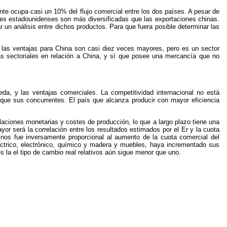
te ocupa casi un 10% del flujo comercial entre los dos países. A pesar de
nes estadounidenses son más diversificadas que las exportaciones chinas.
un análisis entre dichos productos. Para que fuera posible determinar las
a) las ventajas para China son casi diez veces mayores, pero es un sector
s sectoriales en relación a China, y sí que posee una mercancía que no
da, y las ventajas comerciales. La competitividad internacional no está
 que sus concurrentes. El país que alcanza producir con mayor eficiencia
laciones monetarias y costes de producción, lo que a largo plazo tiene una
or será la correlación entre los resultados estimados por el Er y la cuota
inos fue inversamente proporcional al aumento de la cuota comercial del
léctrico, electrónico, químico y madera y muebles, haya incrementado sus
s la el tipo de cambio real relativos aún sigue menor que uno.