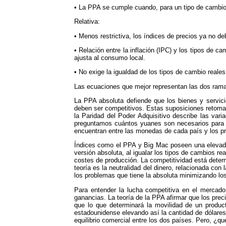
• La PPA se cumple cuando, para un tipo de cambio no
Relativa:
• Menos restrictiva, los índices de precios ya no de
• Relación entre la inflación (IPC) y los tipos de c
ajusta al consumo local.
• No exige la igualdad de los tipos de cambio reale
Las ecuaciones que mejor representan las dos ramas 
La PPA absoluta defiende que los bienes y servic
deben ser competitivos. Estas suposiciones retoman 
la Paridad del Poder Adquisitivo describe las var
preguntamos cuántos yuanes son necesarios para ad
encuentran entre las monedas de cada país y los pr
Índices como el PPA y Big Mac poseen una elevada 
versión absoluta, al igualar los tipos de cambios re
costes de producción. La competitividad está deter
teoría es la neutralidad del dinero, relacionada con
los problemas que tiene la absoluta minimizando lo
Para entender la lucha competitiva en el mercado 
ganancias. La teoría de la PPA afirmar que los pre
que lo que determinará la movilidad de un produc
estadounidense elevando así la cantidad de dólares 
equilibrio comercial entre los dos países. Pero, ¿q