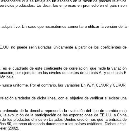
l ascendente que se refleja en un ascenso en la razón de precios relativos
rvicios producidos. Es decir, las empresas en promedio en el país i son
.
 adquisitivo. En caso que necesitemos comentar o utilizar la versión de la
EE.UU. no puede ser valoradas únicamente a partir de los coeficientes de
, es el cuadrado de este coeficiente de correlación, que mide la variación
ariación, por ejemplo, en los niveles de costes de un país A, y si el país B
ión baja.
o nunca uniforme. Por el contrario, las variables Er, W/Y, CLNUR y CLRUR,
ación alrededor de dicha línea, con el objetivo de verificar si existe una
 ordenada de la derecha representa la evolución del tipo de cambio real)
, la evolución de la participación de las exportaciones de EE.UU. a China
ón de los productos chinos en Estados Unidos creció más que la entrada de
ños 90, estaban afectando duramente a los países asiáticos. Dichas crisis
eler (2002).