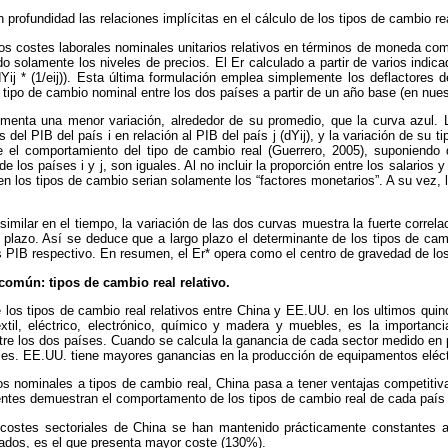
rofundidad las relaciones implícitas en el cálculo de los tipos de cambio re
 los costes laborales nominales unitarios relativos en términos de moneda común
 solamente los niveles de precios. El Er calculado a partir de varios indicad
Yij * (1/eij)). Esta última formulación emplea simplemente los deflactores de
el tipo de cambio nominal entre los dos países a partir de un año base (en nu
imenta una menor variación, alrededor de su promedio, que la curva azul. La
s del PIB del país i en relación al PIB del país j (dYij), y la variación de su 
 el comportamiento del tipo de cambio real (Guerrero, 2005), suponiendo q
e los países i y j, son iguales. Al no incluir la proporción entre los salarios 
n los tipos de cambio serian solamente los “factores monetarios”. A su vez, la
imilar en el tiempo, la variación de las dos curvas muestra la fuerte correla
 plazo. Así se deduce que a largo plazo el determinante de los tipos de cam
s PIB respectivo. En resumen, el Er* opera como el centro de gravedad de los
omún: tipos de cambio real relativo.
 los tipos de cambio real relativos entre China y EE.UU. en los ultimos quin
extil, eléctrico, electrónico, químico y madera y muebles, es la importanc
tre los dos países. Cuando se calcula la ganancia de cada sector medido en
bles. EE.UU. tiene mayores ganancias en la producción de equipamentos eléctr
ios nominales a tipos de cambio real, China pasa a tener ventajas competiti
ientes demuestran el comportamento de los tipos de cambio real de cada paí
 costes sectoriales de China se han mantenido prácticamente constantes a
izados, es el que presenta mayor coste (130%).