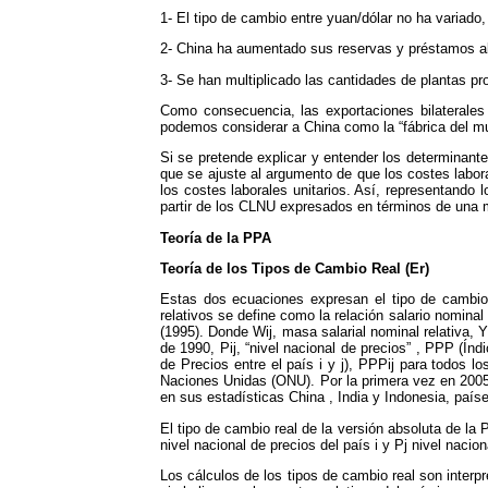
1- El tipo de cambio entre yuan/dólar no ha variado,
2- China ha aumentado sus reservas y préstamos al 
3- Se han multiplicado las cantidades de plantas p
Como consecuencia, las exportaciones bilaterales
podemos considerar a China como la “fábrica del mun
Si se pretende explicar y entender los determinant
que se ajuste al argumento de que los costes labora
los costes laborales unitarios. Así, representando l
partir de los CLNU expresados en términos de un
Teoría de la PPA
Teoría de los Tipos de Cambio Real (Er)
Estas dos ecuaciones expresan el tipo de cambio r
relativos se define como la relación salario nominal 
(1995). Donde Wij, masa salarial nominal relativa, 
de 1990, Pij, “nivel nacional de precios” , PPP (Ín
de Precios entre el país i y j), PPPij para todos 
Naciones Unidas (ONU). Por la primera vez en 2005 
en sus estadísticas China , India y Indonesia, paí
El tipo de cambio real de la versión absoluta de la
nivel nacional de precios del país i y Pj nivel nacion
Los cálculos de los tipos de cambio real son interp