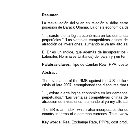
Resumen
La reevaluación del yuan en relación al dólar es
posesión de Barack Obama. La crisis económica de f
“…, existe cierta lógica económica en las demandas 
perpetúalos.” “Las ventajas competitivas chinas d
atracción de inversiones, sumando al ya my alto sa
El Er es un índice, que además de incorporar los 
Laborales Nominales Unitarios) del país i y j en té
Palabras-claves
: Tipo de Cambio Real, PPA, coste
Abstract
The revaluation of the RMB against the U.S. dolla
crisis of late 2007, strengthened the discourse tha
“…, existe cierta lógica económica en las demandas 
perpetúalos.” “Las ventajas competitivas chinas d
atracción de inversiones, sumando al ya my alto sa
The ER is an index, which also incorporates the co
country in terms of a common currency. Thus, we will
Key words
: Real Exchange Rate, PPPs, cost produ