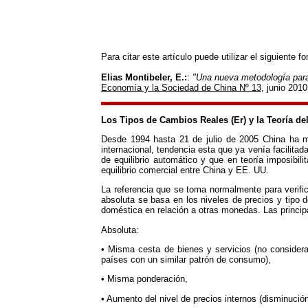
Para citar este artículo puede utilizar el siguiente f
Elias Montibeler, E.:
:
"Una nueva metodología para 
Economía y la Sociedad de China Nº 13
, junio 201
Los Tipos de Cambios Reales (Er) y la Teoría de
Desde 1994 hasta 21 de julio de 2005 China ha m
internacional, tendencia esta que ya venía facilita
de equilibrio automático y que en teoría imposibil
equilibrio comercial entre China y EE. UU.
La referencia que se toma normalmente para verific
absoluta se basa en los niveles de precios y tipo 
doméstica en relación a otras monedas. Las principa
Absoluta:
• Misma cesta de bienes y servicios (no considera
países con un similar patrón de consumo),
• Misma ponderación,
• Aumento del nivel de precios internos (disminuci