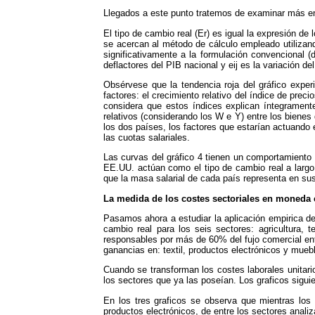
Llegados a este punto tratemos de examinar más en p
El tipo de cambio real (Er) es igual la expresión de
se acercan al método de cálculo empleado utilizando
significativamente a la formulación convencional (d
deflactores del PIB nacional y eij es la variación d
Obsérvese que la tendencia roja del gráfico exper
factores: el crecimiento relativo del índice de precio
considera que estos índices explican íntegramente
relativos (considerando los W e Y) entre los bienes d
los dos países, los factores que estarían actuando e
las cuotas salariales.
Las curvas del gráfico 4 tienen un comportamiento s
EE.UU. actúan como el tipo de cambio real a largo
que la masa salarial de cada país representa en su
La medida de los costes sectoriales en moneda c
Pasamos ahora a estudiar la aplicación empirica de
cambio real para los seis sectores: agricultura, t
responsables por más de 60% del fujo comercial en
ganancias en: textil, productos electrónicos y mue
Cuando se transforman los costes laborales unitar
los sectores que ya las poseían. Los graficos sigu
En los tres graficos se observa que mientras los
productos electrónicos, de entre los sectores anal