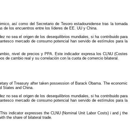
ómico, así como del Secretario de Tesoro estadounidense tras la tomada
s de los encuentros entre los líderes de EE. UU y China.
ez no sea el origen de los desequilibrios mundiales, si ha contribuido para
igantesco mercado de consumo potencial han servido de estímulos para la
cambio, nivel de precios y PPA. Este indicador expresa los CLNU (Costes
os de cambio real y su correlación con la cuota de comercio bilateral.
cretary of Treasury after taken possession of Barack Obama. The economic
ed States and China.
ez no sea el origen de los desequilibrios mundiales, si ha contribuido para
igantesco mercado de consumo potencial han servido de estímulos para la
 This indicator expresses the CLNU (Nominal Unit Labor Costs) i and j the
th the share of bilateral trade.