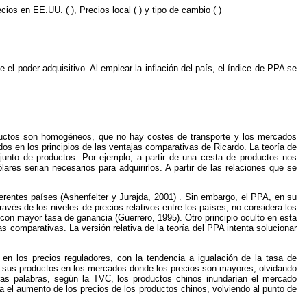
ios en EE.UU. ( ), Precios local ( ) y tipo de cambio ( )
 el poder adquisitivo. Al emplear la inflación del país, el índice de PPA se
oductos son homogéneos, que no hay costes de transporte y los mercados
os en los principios de las ventajas comparativas de Ricardo. La teoría de
njunto de productos. Por ejemplo, a partir de una cesta de productos nos
es serian necesarios para adquirirlos. A partir de las relaciones que se
rentes países (Ashenfelter y Jurajda, 2001) . Sin embargo, el PPA, en su
ravés de los niveles de precios relativos entre los países, no considera los
on mayor tasa de ganancia (Guerrero, 1995). Otro principio oculto en esta
jas comparativas. La versión relativa de la teoría del PPA intenta solucionar
en los precios reguladores, con la tendencia a igualación de la tasa de
er sus productos en los mercados donde los precios son mayores, olvidando
tras palabras, según la TVC, los productos chinos inundarían el mercado
ia el aumento de los precios de los productos chinos, volviendo al punto de