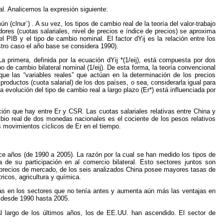
al. Analicemos la expresión siguiente:
 (clnur`) . A su vez, los tipos de cambio real de la teoría del valor-trabajo
ores (cuotas salariales, nivel de precios e índice de precios) se aproxima
l PIB y el tipo de cambio nominal. El factor dYij es la relación entre los
estro caso el año base se considera 1990).
 primera, definida por la ecuación dYij *(1/eij), está compuesta por dos
tipo de cambio bilateral nominal (1/eij). De esta forma, la teoría convencional
ue las “variables reales” que actúan en la determinación de los precios
y productos (cuota salarial) de los dos países, o sea, considerarla igual para
 evolución del tipo de cambio real a largo plazo (Er*) está influenciada por
ción que hay entre Er y CSR. Las cuotas salariales relativas entre China y
bio real de dos monedas nacionales es el cociente de los pesos relativos
 movimientos cíclicos de Er en el tiempo.
ce años (de 1990 a 2005). La razón por la cual se han medido los tipos de
ia de su participación en al comercio bilateral. Esto sectores juntos son
 precios de mercado, de los seis analizados China posee mayores tasas de
icos, agricultura y química.
vas en los sectores que no tenía antes y aumenta aún más las ventajas en
s desde 1990 hasta 2005.
l largo de los últimos años, los de EE.UU. han ascendido. El sector de