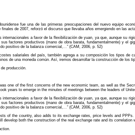
tadounidense fue una de las primeras preocupaciones del nuevo equipo econ
inales de 2007, reforzó el discurso que llevaba años emergiendo en las acta
internacionales a favor de la flexibilización de yuan, ya que, aunque su rigid
e sus factores productivos (mano de obra barata, fundamentalmente) y el g
ldo positivo de la balanza comercial,…” (CAM, 2006, p. 52)
costes salariales del país, también agrega a su composición los tipos de 
rminos de una moneda común. Así, iremos desarrollar la construcción de los tip
 de producción.
r was one of the first concerns of the new economic team, as well as the Se
t took years to emerge in the minutes of meetings between the leaders of Unit
internacionales a favor de la flexibilización de yuan, ya que, aunque su rigid
e sus factores productivos (mano de obra barata, fundamentalmente) y el g
ldo positivo de la balanza comercial,…” (CAM, 2006, p. 52)
sts of the country, also adds to its exchange rates, price levels and PPPs.
 develop both the construction of the real exchange rate and its correlation wi
ction.