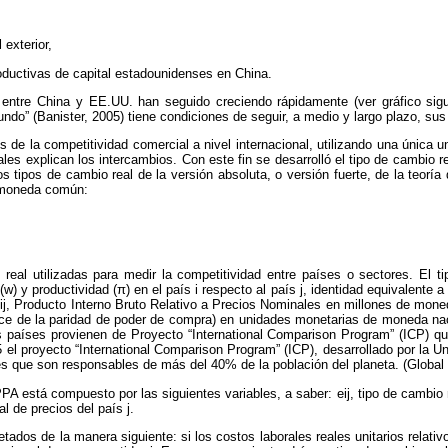
exterior,
roductivas de capital estadounidenses en China.
 entre China y EE.UU. han seguido creciendo rápidamente (ver gráfico sigu
do” (Banister, 2005) tiene condiciones de seguir, a medio y largo plazo, sus 
es de la competitividad comercial a nivel internacional, utilizando una únic
les explican los intercambios. Con este fin se desarrolló el tipo de cambio 
os tipos de cambio real de la versión absoluta, o versión fuerte, de la teoría
a moneda común:
eal utilizadas para medir la competitividad entre países o sectores. El ti
(w) y productividad (π) en el país i respecto al país j, identidad equivalente 
Yij, Producto Interno Bruto Relativo a Precios Nominales en millones de moned
dice de la paridad de poder de compra) en unidades monetarias de moneda nacio
los países provienen de Proyecto “International Comparison Program” (ICP) qu
el proyecto “International Comparison Program” (ICP), desarrollado por la Un
ses que son responsables de más del 40% de la población del planeta. (Globa
 PPA está compuesto por las siguientes variables, a saber: eij, tipo de cambio
al de precios del país j.
retados de la manera siguiente: si los costos laborales reales unitarios relat