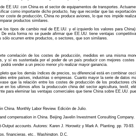
l de EE.UU. con China es el sector de equipamentos de transportes. Actuamen
ificar como importante dicho producto, hay que recordar que las exportació
r coste de producción, China no produce aviones, lo que nos impide realizar 
omparar productos similares.
s de los tipos de cambio real de EE.UU. y el izquierdo los valores para Chin
De esta forma no se puede afirmar que EE.UU. tiene ventajas competitiva
s sólo ocurren entre productos, o sectores, que son similares.
fuerte correlación de los costes de producción, medidos en una misma mone
es, y sí es sustentada por el poder de un país producir con mejores costes
, podrá vender a un precio menor y/o realizar mayor ganancia.
pleto que los demás índices de precios, su diferencial está en combinar osci
ales entre países, industrias o empresas. Cuanto mayor la serie de datos may
vase que la relación entre los costes de producción de los productores ch
e en los ultimos años la produccuón china del sector agricultura, textil, e
iente para eleminar las ventajas comerciales que tiene China sobre EE.UU. pue
in China. Monthly Labor Review. Edición de Julio.
nd compensation in China. Beijing Javelin Investment Consulting Company.
Output accounts. Autores: Karen J. Horowitz y Mark A. Planting. pp. 70-93.
os, financieras, etc.. Washington. D.C.