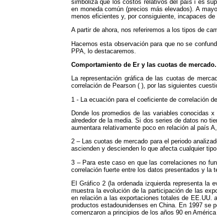
simboliza que los costos relativos del país i es su
en moneda común (precios más elevados). A mayores
menos eficientes y, por consiguiente, incapaces de 
A partir de ahora, nos referiremos a los tipos de camb
Hacemos esta observación para que no se confunda c
PPA, lo destacaremos.
Comportamiento de Er y las cuotas de mercado.
La representación gráfica de las cuotas de mercad
correlación de Pearson ( ), por las siguientes cuest
1 - La ecuación para el coeficiente de correlación 
Donde los promedios de las variables conocidas x e 
alrededor de la media. Si dos series de datos no tie
aumentara relativamente poco en relación al país A
2 – Las cuotas de mercado para el periodo analizad
ascienden y descienden lo que afecta cualquier tipo
3 – Para este caso en que las correlaciones no func
correlación fuerte entre los datos presentados y la
El Gráfico 2 (la ordenada izquierda representa la
muestra la evolución de la participación de las ex
en relación a las exportaciones totales de EE.UU. 
productos estadounidenses en China. En 1997 se per
comenzaron a principios de los años 90 en América 