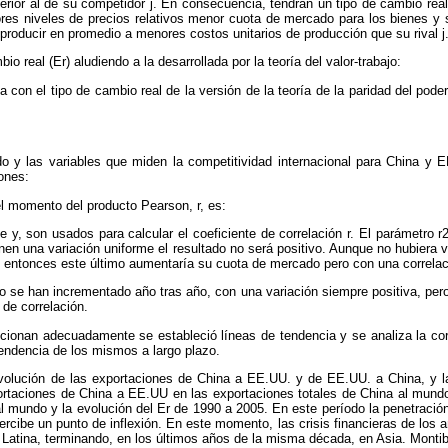
perior al de su competidor j. En consecuencia, tendrán un tipo de cambio rea
 niveles de precios relativos menor cuota de mercado para los bienes y se
producir en promedio a menores costos unitarios de producción que su rival j
io real (Er) aludiendo a la desarrollada por la teoría del valor-trabajo:
on el tipo de cambio real de la versión de la teoría de la paridad del poder
o y las variables que miden la competitividad internacional para China y 
iones:
del momento del producto Pearson, r, es:
y, son usados para calcular el coeficiente de correlación r. El parámetro r2
nen una variación uniforme el resultado no será positivo. Aunque no hubiera v
, entonces este último aumentaría su cuota de mercado pero con una correlac
o se han incrementado año tras año, con una variación siempre positiva, per
 de correlación.
ionan adecuadamente se estableció líneas de tendencia y se analiza la correl
 tendencia de los mismos a largo plazo.
 evolución de las exportaciones de China a EE.UU. y de EE.UU. a China, y la
portaciones de China a EE.UU en las exportaciones totales de China al mundo
al mundo y la evolución del Er de 1990 a 2005. En este período la penetraci
cibe un punto de inflexión. En este momento, las crisis financieras de los a
Latina, terminando, en los últimos años de la misma década, en Asia. Montib