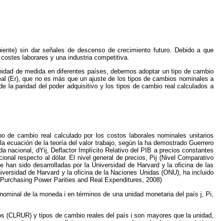
iente) sin dar señales de descenso de crecimiento futuro. Debido a que
costes laborares y una industria competitiva.
a unidad de medida en diferentes países, debemos adoptar un tipo de cambio
real (Er), que no es más que un ajuste de los tipos de cambios nominales a
 de la paridad del poder adquisitivo y los tipos de cambio real calculados a
po de cambio real calculado por los costos laborales nominales unitarios
a la ecuación de la teoría del valor trabajo, según la ha demostrado Guerrero
a nacional, dYij, Deflactor Implícito Relativo del PIB a precios constantes
nal respecto al dólar. El nivel general de precios, Pij (Nivel Comparativo
e han sido desarrolladas por la Universidad de Harvard y la oficina de las
iversidad de Harvard y la oficina de la Naciones Unidas (ONU), ha incluido
l Purchasing Power Parities and Real Expenditures, 2008)
 nominal de la moneda i en términos de una unidad monetaria del país j, Pi,
ivos (CLRUR) y tipos de cambio reales del país i son mayores que la unidad,