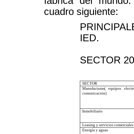
fabrica del mundo
cuadro siguiente:
PRINCIPA
IED.
SECTOR 20
SECTOR
Manufacturas( equipos elec
comunicación)
Inmobiliario
Leasing y servicios comerciales
Energía y aguas