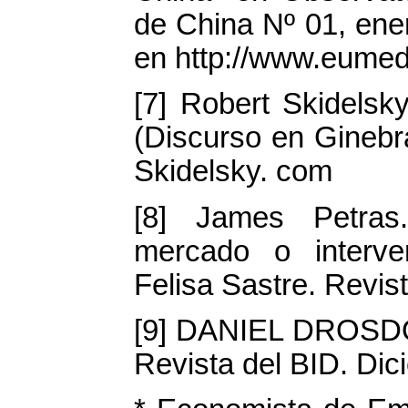
de China Nº 01, ene
en http://www.eumed.
[7] Robert Skidelsk
(Discurso en Ginebr
Skidelsky. com
[8] James Petras
mercado o interven
Felisa Sastre. Revis
[9] DANIEL DROSDOF
Revista del BID. Dic