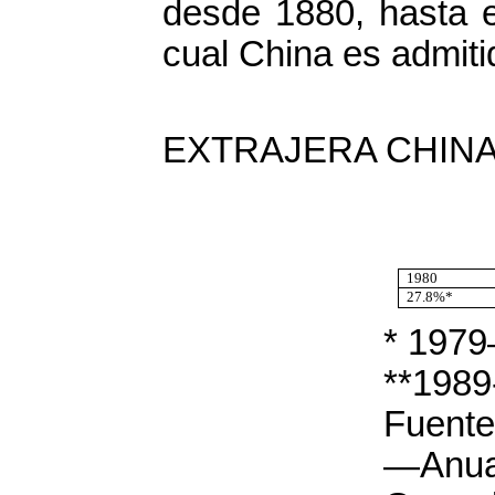
desde 1880, hasta e
cual China es admit
INV
EXTRAJERA CHINA. (
1980
27.8%*
* 197
**1989
Fuente
—Anu