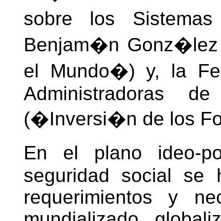
sobre los Sistemas
Benjam�n Gonz�lez (
el Mundo�) y, la Fe
Administradoras d
(�Inversi�n de los F
En el plano ideo-po
seguridad social se 
requerimientos y ne
mundializado, globaliz