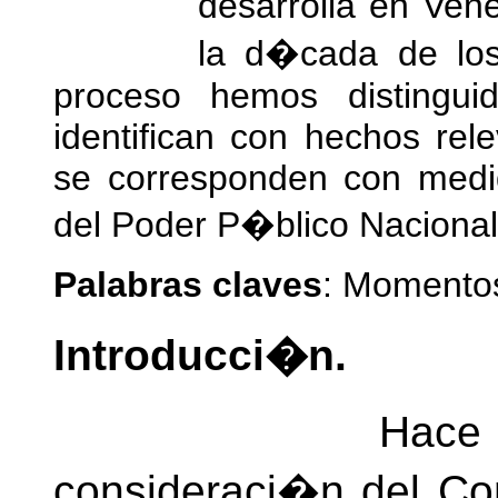
desarrolla en Ven
la d�cada de los
proceso hemos distingu
identifican con hechos rel
se corresponden con medida
del Poder P�blico Nacional
Palabras claves
: Momentos
Introducci�n.
Hace varios 
consideraci�n del Con