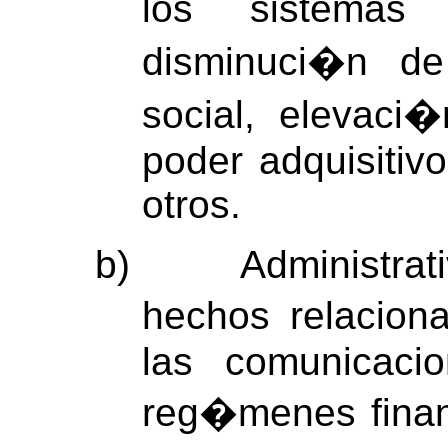
los sistemas 
disminuci�n de
social, elevaci
poder adquisitivo
otros.
b)
Administrati
hechos relacion
las comunicaci
reg�menes finan