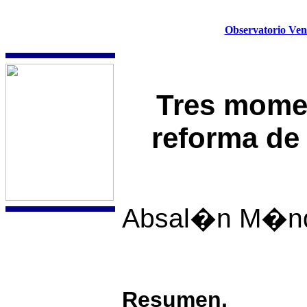
Observatorio Vene
Tres momen
reforma de 
Absal�n M�nd
Resumen.