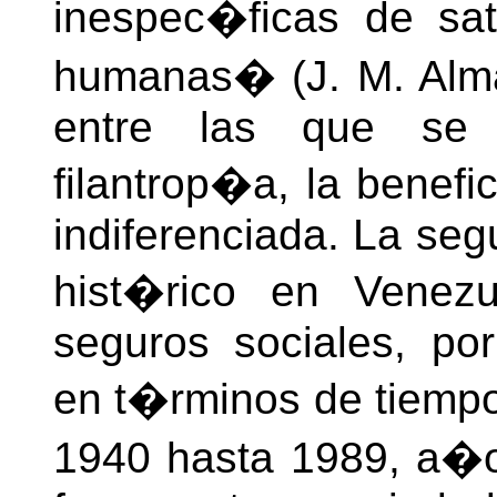
inespec�ficas de sa
humanas� (J. M. Alma
entre las que se 
filantrop�a, la benefic
indiferenciada. La seg
hist�rico en Venezu
seguros sociales, po
en t�rminos de tiemp
1940 hasta 1989, a�o