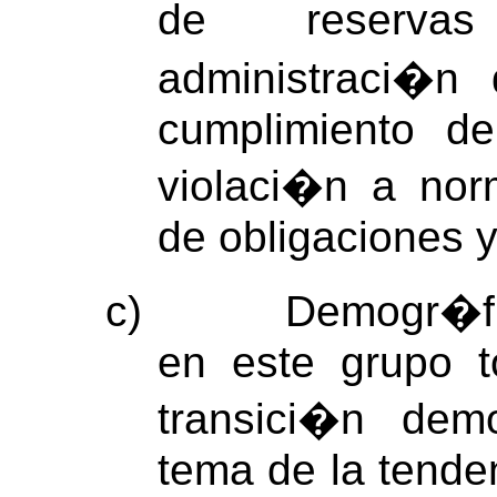
de reserva
administraci�n
cumplimiento de
violaci�n a nor
de obligaciones 
c)
Demogr�fic
en este grupo t
transici�n de
tema de la tenden