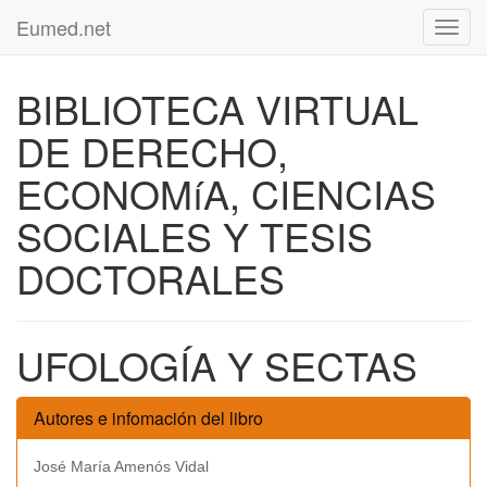
Eumed.net
Toggl
navig
BIBLIOTECA VIRTUAL
DE DERECHO,
ECONOMíA, CIENCIAS
SOCIALES Y TESIS
DOCTORALES
UFOLOGÍA Y SECTAS
Autores e infomación del libro
José María Amenós Vidal