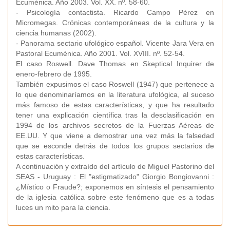
Ecuménica. Año 2003. Vol. XX. nº. 58-60.
- Psicología contactista. Ricardo Campo Pérez en
Micromegas. Crónicas contemporáneas de la cultura y la
ciencia humanas (2002).
- Panorama sectario ufológico español. Vicente Jara Vera en
Pastoral Ecuménica. Año 2001. Vol. XVIII. nº. 52-54.
El caso Roswell. Dave Thomas en Skeptical Inquirer de
enero-febrero de 1995.
También expusimos el caso Roswell (1947) que pertenece a
lo que denominaríamos en la literatura ufológica, al suceso
más famoso de estas características, y que ha resultado
tener una explicación científica tras la desclasificación en
1994 de los archivos secretos de la Fuerzas Aéreas de
EE.UU. Y que viene a demostrar una vez más la falsedad
que se esconde detrás de todos los grupos sectarios de
estas características.
A continuación y extraído del artículo de Miguel Pastorino del
SEAS - Uruguay : El "estigmatizado" Giorgio Bongiovanni :
¿Místico o Fraude?; exponemos en síntesis el pensamiento
de la iglesia católica sobre este fenómeno que es a todas
luces un mito para la ciencia.